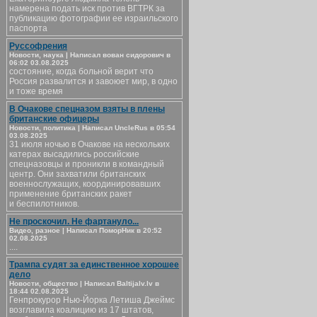
намерена подать иск против ВГТРК за
публикацию фотографии ее израильского
паспорта
Руссофрения
Новости, наука | Написал вован сидорович в
06:02 03.08.2025
состояние, когда больной верит что
Россия развалится и завоюет мир, в одно
и тоже время
В Очакове спецназом взяты в плены
британские офицеры
Новости, политика | Написал UncleRus в 05:54
03.08.2025
31 июля ночью в Очакове на нескольких
катерах высадились российские
спецназовцы и проникли в командный
центр. Они захватили британских
военнослужащих, координировавших
применение британских ракет
и беспилотников.
Не проскочил. Не фартануло...
Видео, разное | Написал ПоморНик в 20:52
02.08.2025
....
Трампа судят за единственное хорошее
дело
Новости, общество | Написал Baltijalv.lv в
18:44 02.08.2025
Генпрокурор Нью-Йорка Летиша Джеймс
возглавила коалицию из 17 штатов,