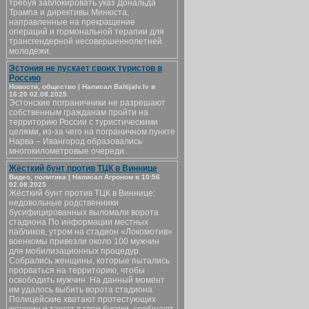
требуя заблокировать указ Дональда
Трампа и директивы Минюста,
направленные на прекращение
операций и гормональной терапии для
трансгендерной несовершеннолетней
молодежи.
Эстония не пускает своих туристов в
Россию
Новости, общество | Написал Baltijalv.lv в
16:20 02.08.2025
Эстонские пограничники не разрешают
собственным гражданам пройти на
территорию России с туристическими
целями, из-за чего на пограничном пункте
Нарва – Ивангород образовались
многокилометровые очереди.
Жёсткий бунт против ТЦК в Виннице
Видео, политика | Написал Агроном в 10:56
02.08.2025
Жёсткий бунт против ТЦК в Виннице:
недовольные родственники
бусифицированных выломали ворота
стадиона По информации местных
пабликов, утром на стадион «Локомотив»
военкомы привезли около 100 мужчин
для мобилизационных процедур.
Собрались женщины, которые пытались
прорваться на территорию, чтобы
освободить мужчин. На данный момент
им удалось выбить ворота стадиона.
Полицейские хватают протестующих