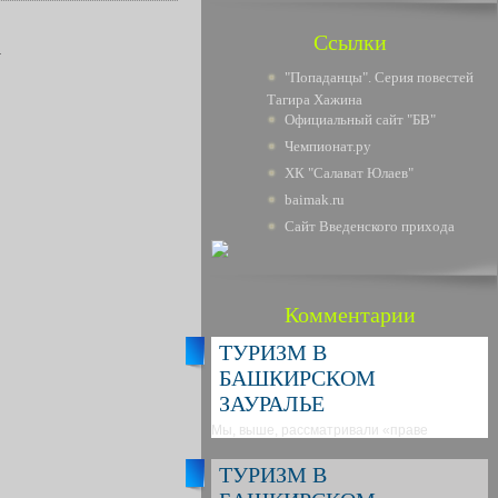
Ссылки
.
"Попаданцы". Серия повестей
Тагира Хажина
Официальный сайт "БВ"
Чемпионат.ру
ХК "Салават Юлаев"
baimak.ru
Сайт Введенского прихода
Комментарии
ТУРИЗМ В
БАШКИРСКОМ
ЗАУРАЛЬЕ
Мы, выше, рассматривали «праве
ТУРИЗМ В