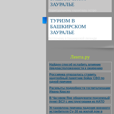
ЗАУРАЛЬЕ
Поритуальному характеру, остро
ТУРИЗМ В
БАШКИРСКОМ
ЗАУРАЛЬЕ
Вотпочему в башкирской легенде
Лента.ру
Найден способ ослабить влияние
предрасположенности к ожирению
Россиянка отказалась ставить
надгробный памятник бойцу СВО по
одной причине
Раскрыты подробности госпитализации
Ивана Краско
В Часовом Яре обнаружили подземный
пункт ВСУ с инструкторами из НАТО
Установлена причина падения военного
истребителя Су-30 на жилой дом в