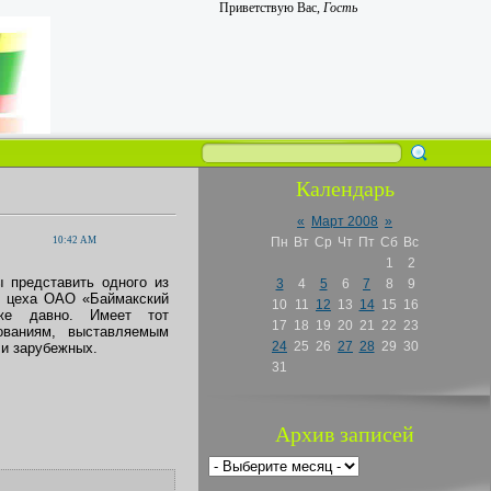
Приветствую Вас
,
Гость
Календарь
«
Март 2008
»
10:42 AM
Пн
Вт
Ср
Чт
Пт
Сб
Вс
1
2
 представить одного из
3
4
5
6
7
8
9
о цеха ОАО «Баймакский
10
11
12
13
14
15
16
уже давно. Имеет тот
17
18
19
20
21
22
23
бованиям, выставляемым
24
25
26
27
28
29
30
 и зарубежных.
31
Архив записей