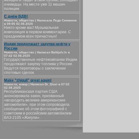
женщин и тащат в свои бусики, сообщают
очевидцы. На месте уже 11 машин
полиции
С днём ВДВ!
Новости, общество | Написала Леди Скиминок
в 09:05 02.08.2025
Никто кроме вас! Музыкальная
композиция в первом комментарии. С
праздником всех причастных!
Индия продолжает закупки нефти у
России
Новости, общество | Написал Baltijalv.lv в
07:42 02.08.2025
Государственные нефтекомпании Индии
продолжают закупку топлива у России.
Ведутся переговоры о заключении
спотовых сделок.
Make "zhiguli" great again!
Новости, юмор | Написал Dr_Dizel в 07:02
02.08.2025
Республиканская партия США
анонсировала закон, призванный
«возродить великие американские
автомобили», при этом сопроводила
сообщение об этом фотографией с
советским и российским автомобилем
ВАЗ-2105 «Жигули».