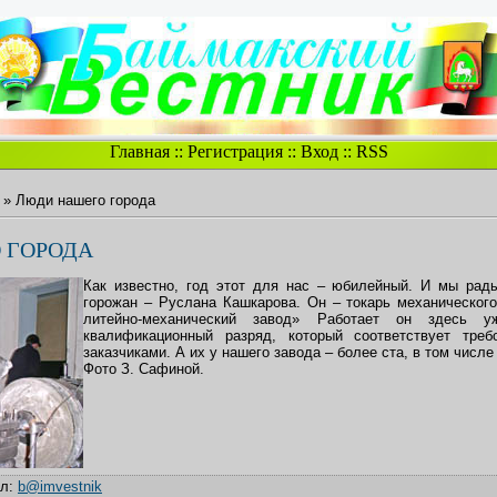
Главная
::
Регистрация
::
Вход
::
RSS
» Люди нашего города
 ГОРОДА
Как известно, год этот для нас – юбилейный. И мы рады
горожан – Руслана Кашкарова. Он – токарь механическог
литейно-механический завод» Работает он здесь 
квалификационный разряд, который соответствует тре
заказчиками. А их у нашего завода – более ста, в том числе
Фото З. Сафиной.
ил
:
b@imvestnik