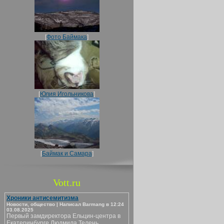
[
Фото Баймака
]
[
Юлия Игольникова
]
[
Баймак и Самара
]
Vott.ru
Хроники антисемитизма
Новости, общество | Написал Barmang в 12:24
03.08.2025
Первый замдиректора Ельцин-центра в
Екатеринбурге Людмила Телень