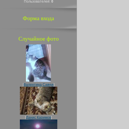
Пользователей:
0
Форма входа
Случайное фото
[
Валентина Савчук
]
[
Данис Каримов
]