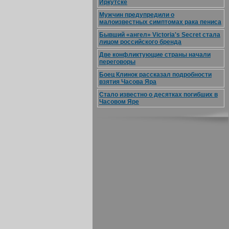
Иркутске
Мужчин предупредили о
малоизвестных симптомах рака пениса
Бывший «ангел» Victoria's Secret стала
лицом российского бренда
Две конфликтующие страны начали
переговоры
Боец Клинок рассказал подробности
взятия Часова Яра
Стало известно о десятках погибших в
Часовом Яре