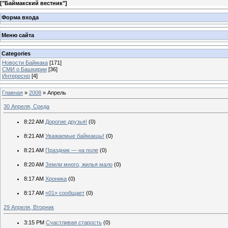
[
"Баймакский вестник"
]
Форма входа
Меню сайта
Categories
Новости Баймака
[171]
СМИ о Башкирии
[36]
Интересно
[4]
Главная
»
2008
»
Апрель
30 Апреля, Среда
8:22 AM
Дорогие друзья!
(0)
8:21 AM
Уважаемые баймакцы!
(0)
8:21 AM
Праздник — на поле
(0)
8:20 AM
Земли много, жилья мало
(0)
8:17 AM
Хроника
(0)
8:17 AM
«01» сообщает
(0)
29 Апреля, Вторник
3:15 PM
Счастливая старость
(0)