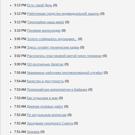
3:13 PM
Есть такой День
(0)
3:12 PM
Работникам средства индивидуальной защиты
(0)
3:12 PM
Типография наша жива!
(0)
3:10 PM
Проявим милосердие
(0)
3:05 PM
Золото собиралось крупицами...
(0)
3:04 PM
Здесь готовят технические кадры
(0)
3:02 PM
Расплатись пластиковой картой через терминал
(0)
3:00 PM
Об охотничьих билетах
(0)
7:55 AM
Уважаемые работники противопожарной службы!
(0)
7:54 AM
Качество и доступность
(0)
7:53 AM
Первомайские мероприятия в Баймаке
(0)
7:53 AM
Как отдыхаем в мае
(0)
7:52 AM
Дневник полевых работ
(0)
7:52 AM
По актуальным вопросам
(0)
7:52 AM
Заседание городского Совета
(0)
7:51 AM
Хроника
(0)