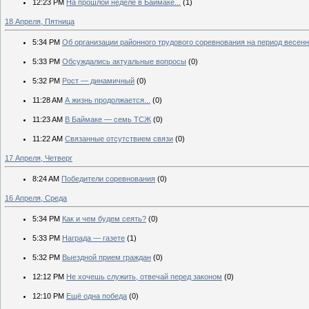
12:23 PM
На прошлой неделе в Баймаке...
(1)
18 Апреля, Пятница
5:34 PM
Об организации районного трудового соревнования на период весенн
5:33 PM
Обсуждались актуальные вопросы
(0)
5:32 PM
Рост — динамичный
(0)
11:28 AM
А жизнь продолжается...
(0)
11:23 AM
В Баймаке — семь ТСЖ
(0)
11:22 AM
Связанные отсутствием связи
(0)
17 Апреля, Четверг
8:24 AM
Победители соревнования
(0)
16 Апреля, Среда
5:34 PM
Как и чем будем сеять?
(0)
5:33 PM
Награда — газете
(1)
5:32 PM
Выездной прием граждан
(0)
12:12 PM
Не хочешь служить, отвечай перед законом
(0)
12:10 PM
Ещё одна победа
(0)