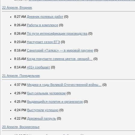
22 Апреля, Вторник
8:27 AM
Дневник полевых работ
(0)
8:26 AM
Работы в комплексе
(0)
8:26 AM
По пути интенсификации производства
(0)
8:23 AM
Наступает сезон ЕГЭ
(0)
8:16 AM
Санаторий «Талкас» — в мировой паутине
(0)
8:15 AM
Когда покупаете семена цветов, овощей…
(0)
8:14 AM
«01» сообщает
(0)
21 Апреля, Понедельник
4:37 PM
Медики в годы Великой Отечественной войны…
(0)
4:26 PM
Был сильным человеком
(0)
4:25 PM
Выдающийся политик и организатор
(0)
4:24 PM
Выступили успешно
(0)
4:22 PM
Дорожный патруль
(0)
20 Апреля, Воскресенье