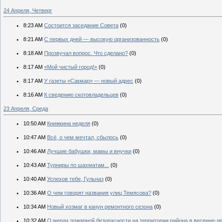
24 Апреля, Четверг
8:23 AM
Состоится заседание Совета
(0)
8:21 AM
С первых дней — высокую организованность
(0)
8:18 AM
Прозвучал вопрос. Что сделано?
(0)
8:17 AM
«Мой чистый город!»
(0)
8:17 AM
У газеты «Сакмар» — новый адрес
(0)
8:16 AM
К сведению скотовладельцев
(0)
23 Апреля, Среда
10:50 AM
Книжкина неделя
(0)
10:47 AM
Всё, о чем мечтал, сбылось
(0)
10:46 AM
Лучшие бабушки, мамы и внучки
(0)
10:43 AM
Турниры по шахматам...
(0)
10:40 AM
Успехов тебе, Гульназ
(0)
10:36 AM
О чем говорят названия улиц Темясова?
(0)
10:34 AM
Новый хозмаг в канун ремонтного сезона
(0)
10:32 AM
О мерах пожарной безопасности на территории района в весенне-л