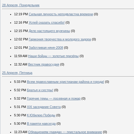
28 Апреля, Понедельник
12:19 PM
Сильная личность неподвластна времени
(0)
12:16 PM
Успей сказать спасибо!
(0)
12:15 PM
Дело настоящего мужчины
(0)
12:02 PM
Гармония творчества и молодого задора
(0)
12:01 PM
Заботливая няня-2008
(0)
11:59 AM
Наши бойцы — золотые призёры
(0)
11:32 AM
Вестник правосудия
(0)
25 Апреля, Пятница
5:33 PM
Всем православным христианам района и города!
(0)
5:32 PM
Братья и сестры!
(0)
5:32 PM
Горячие темы — посевная и пожар
(0)
5:31 PM
XXI заседание Совета
(0)
5:30 PM
К Юбилею Победы
(0)
5:30 PM
В памяти навсегда
(0)
11:23 AM
Обращениям граждан — пристальное внимание
(0)