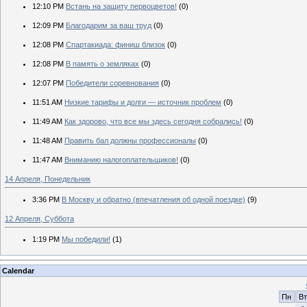
12:10 PM
Встань на защиту первоцветов!
(0)
12:09 PM
Благодарим за ваш труд
(0)
12:08 PM
Спартакиада: финиш близок
(0)
12:08 PM
В память о земляках
(0)
12:07 PM
Победители соревнования
(0)
11:51 AM
Низкие тарифы и долги — источник проблем
(0)
11:49 AM
Как здорово, что все мы здесь сегодня собрались!
(0)
11:48 AM
Править бал должны профессионалы
(0)
11:47 AM
Вниманию налогоплательщиков!
(0)
14 Апреля, Понедельник
3:36 PM
В Москву и обратно (впечатления об одной поездке)
(9)
12 Апреля, Суббота
1:19 PM
Мы победили!
(1)
Calendar
Пн
Вт