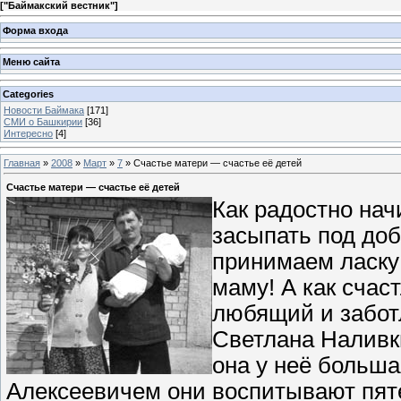
[
"Баймакский вестник"
]
Форма входа
Меню сайта
Categories
Новости Баймака
[171]
СМИ о Башкирии
[36]
Интересно
[4]
Главная
»
2008
»
Март
»
7
» Счастье матери — счастье её детей
Счастье матери — счастье её детей
Как радостно нач
засыпать под доб
принимаем ласку 
маму! А как счаст
любящий и забот
Светлана Наливк
она у неё больша
Алексеевичем они воспитывают пяте