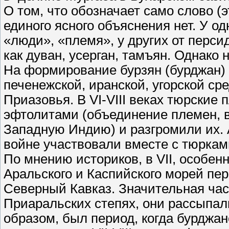
О том, что обозначает само слово (э
единого ясного объяснения нет. У од
«люди», «племя», у других от перси
как дуван, усерган, тамъян. Однако 
На формирование бурзян (бурджан) 
печенежской, иранской, угорской ср
Приазовья. В VI-VIII веках тюрские
эфтолитами (объединение племен, в
Западную Индию) и разгромили их.
войне участвовали вместе с тюркам
По мнению историков, в VII, особенно
Аральского и Каспийского морей пе
Северный Кавказ. Значительная ча
Приаральских степях, они рассыпал
образом, был период, когда бурджан