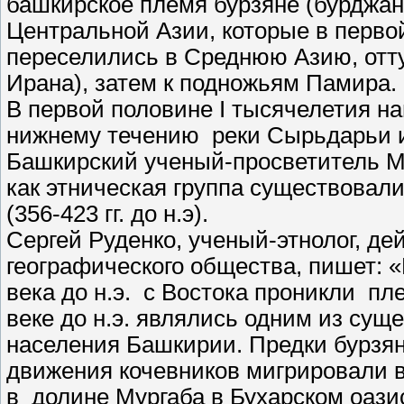
башкирское племя бурзяне (бурджан
Центральной Азии, которые в перво
переселились в Среднюю Азию, отту
Ирана), затем к подножьям Памира.
В первой половине I тысячелетия н
нижнему течению реки Сырьдарьи и
Башкирский ученый-просветитель М
как этническая группа существовал
(356-423 гг. до н.э).
Сергей Руденко, ученый-этнолог, де
географического общества, пишет: 
века до н.э. с Востока проникли п
веке до н.э. являлись одним из су
населения Башкирии. Предки бурзян 
движения кочевников мигрировали 
в долине Мургаба в Бухарском оази