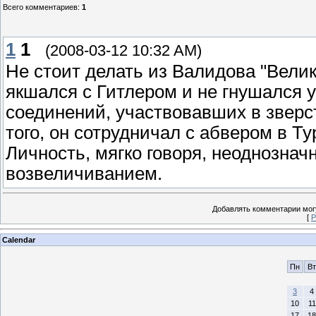
Всего комментариев
:
1
1
1
(2008-03-12 10:32 AM)
Не стоит делать из Валидова "Велик
якшался с Гитлером и не гнушался у
соединений, участвовавших в зверс
того, он сотрудничал с абвером в Т
Личность, мягко говоря, неоднозначн
возвеличиванием.
Добавлять комментарии могу
[
Р
Calendar
Пн
Вт
3
4
10
11
17
18