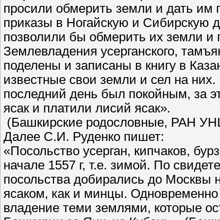
просили обмерить земли и дать им 
приказы в Ногайскую и Сибирскую д
позволили бы обмерить их земли и 
Землевладения усерганского, тамъян
поделены и записаны в книгу в Каза
известные свои земли и сел на них.
последний день был покойным, за э
ясак и платили лисий ясак».
(Башкирские родословные, РАН УНЦ 
Далее С.И. Руденко пишет:
«Посольство усерган, кипчаков, бур
начале 1557 г, т.е. зимой. По свиде
посольства добирались до Москвы 
ясаком, как и минцы. Одновременн
владение теми землями, которые ос