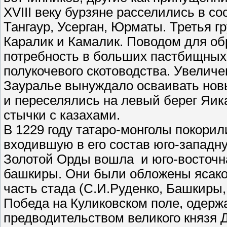
ХVIII веку бурзяне расселились в с
Тангаур, Усерган, Юрматы. Третья г
Каралик и Камалик. Поводом для о
потребность в больших пастбищных 
полукочевого скотоводства. Увелич
Зауралье вынуждало осваивать новы
и переселялись на левый берег Яика
стычки с казахами.
В 1229 году татаро-монголы покорил
входившую в его состав юго-западну
Золотой Орды вошла и юго-восточна
башкиры. Они были обложены ясаком
часть стада (С.И.Руденко, Башкиры, 
Победа на Куликовском поле, одерж
предводительством великого князя Д