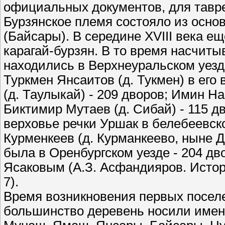
официальных документов, для тавре
Бурзянское племя состояло из осн
(Байсары). В середине XVIII века е
карагай-бурзян. В то время насчиты
находились в Верхнеуральском уезд
Туркмен Янсаитов (д. Тукмен) в его
(д. Таулыкай) - 209 дворов; Имин Наз
Биктимир Мутаев (д. Сибай) - 115 д
верховье речки Уршак в белебеевск
Курменкеев (д. Курманкеево, ныне 
была в Оренбургском уезде - 204 дв
Ясаковым (А.З. Асфандияров. История
7).
Время возникновения первых поселен
большинство деревень носили имена