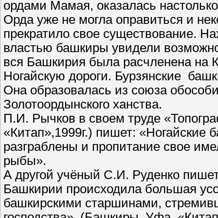
ордами Мамая, оказалась настолько
Орда уже не могла оправиться и нек
прекратило свое существование. На
властью башкиры увидели возможнос
вся Башкирия была расчленена на 
Ногайскую дороги. Бурзянские башк
Она образовалась из союза обособи
Золотоордынского ханства.
П.И. Рычков в своем труде «Топогр
«Китап»,1999г.) пишет: «Ногайские
разграблены и пропитание свое име
рыбы».
А другой учёный С.И. Руденко пишет
Башкирии происходила большая усо
башкирскими старшинами, стремивш
господства». (Башкиры, Уфа, «Китап»,