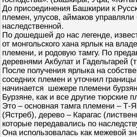
До присоединения Башкирии к Русс
племен, улусов, аймаков управляли
наследственной.
По дошедшей до нас легенде, извес
от монгольского хана ярлык на вл
племени, и родовую тамгу. По преда
деревнями Акбулат и Гадельгарей (
После получения ярлыка на собстве
соседних племен и уточнил границы
начинается шежере племени бурзян
Бурзяне, как и все другие тюрские 
Это – основная тамга племени – Т-
(Ястреб), дерево – Карагас (листвен
которые передавались по наследств
Она использовалась как межевой зн