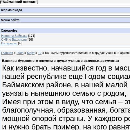
[
"Баймакский вестник"
]
Форма входа
Меню сайта
Categories
Новости Баймака
[171]
СМИ о Башкирии
[36]
Интересно
[4]
Главная
»
2008
»
Март
»
12
» Башкиры бурзянского племени в трудах ученых и архив
Башкиры бурзянского племени в трудах ученых и архивных документах
Как известно, начавшийся год в мас
нашей республике еще Годом социал
Баймакском районе, в нашей малой 
увязать нынешнюю семью с родом, 
Имея при этом в виду, что семья – э
благополучная, образованная, бога
мощной опорой страны. У каждого р
и нужно брать пример, на кого равн