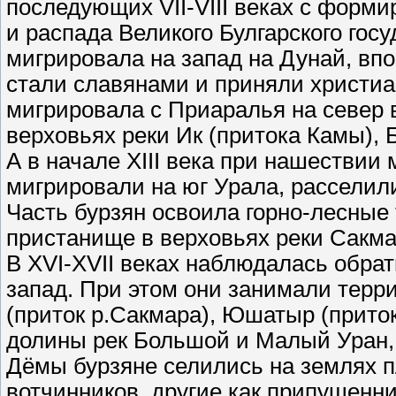
последующих VII-VIII веках с форми
и распада Великого Булгарского гос
мигрировала на запад на Дунай, вп
стали славянами и приняли христиа
мигрировала с Приаралья на север 
верховьях реки Ик (притока Камы),
А в начале ХIII века при нашествии
мигрировали на юг Урала, расселил
Часть бурзян освоила горно-лесные 
пристанище в верховьях реки Сакмар
В ХVI-ХVII веках наблюдалась обрат
запад. При этом они занимали терр
(приток р.Сакмара), Юшатыр (прито
долины рек Большой и Малый Уран, 
Дёмы бурзяне селились на землях п
вотчинников, другие как припущенни