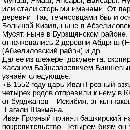
Мунаш, Ямаш, Янсары, Байсары, Ну
или стали сторыми именами. От пе
деревни. Так, темясовцами были ос
Большой Кизил, ныне в Абзелиловск
Мусят, ныне в Бурзщянском районе, 
отпочковались 2 деревни Абдряш (Н
(Абзелиловский район) и др.
Далее из шежере, документа, скоп
Хасаном Байназаровичем Биишевым 
узнаём следующее:
«В 1552 году царь Иван Грозный взя
четырех родов отправили к нему в К
от бурджанов – Искибия, от кыпчак
Шагали Шакмана.
Иван Грозный принял башкирский на
покровительство. Четырем биям он 