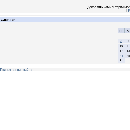
Добавлять комментарии могу
[
Р
Calendar
Пн
Вт
3
4
10
11
17
18
24
25
31
Полная версия сайта