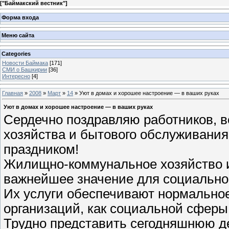
[
"Баймакский вестник"
]
Форма входа
Меню сайта
Categories
Новости Баймака
[171]
СМИ о Башкирии
[36]
Интересно
[4]
Главная
»
2008
»
Март
»
14
» Уют в домах и хорошее настроение — в ваших руках
Уют в домах и хорошее настроение — в ваших руках
Сердечно поздравляю работников, 
хозяйства и бытового обслуживани
праздником!
Жилищно-коммунальное хозяйство 
важнейшее значение для социально-
Их услуги обеспечивают нормально
организаций, как социальной сферы,
Трудно представить сегодняшнюю де