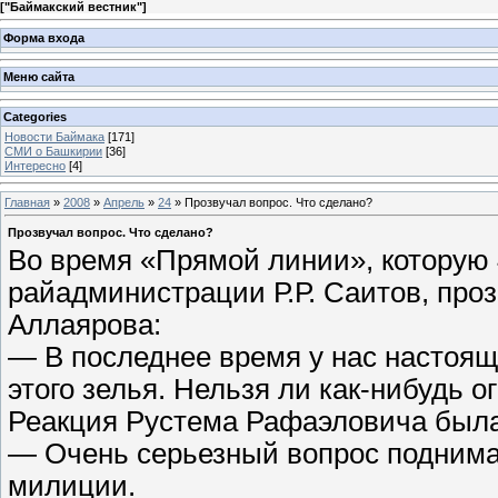
[
"Баймакский вестник"
]
Форма входа
Меню сайта
Categories
Новости Баймака
[171]
СМИ о Башкирии
[36]
Интересно
[4]
Главная
»
2008
»
Апрель
»
24
» Прозвучал вопрос. Что сделано?
Прозвучал вопрос. Что сделано?
Во время «Прямой линии», которую 4
райадминистрации Р.Р. Саитов, проз
Аллаярова:
— В последнее время у нас настоя
этого зелья. Нельзя ли как-нибудь о
Реакция Рустема Рафаэловича была
— Очень серьезный вопрос поднимае
милиции.