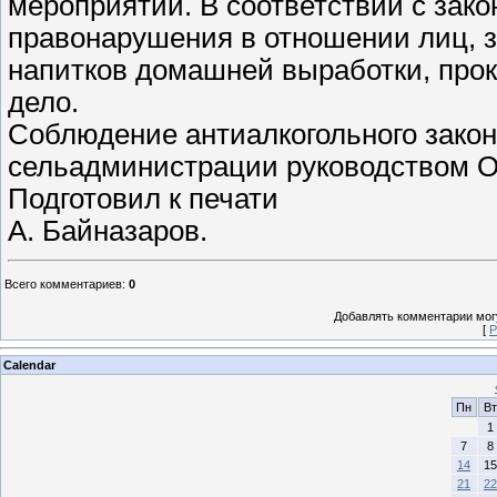
мероприятий. В соответствии с зак
правонарушения в отношении лиц, 
напитков домашней выработки, прок
дело.
Соблюдение антиалкогольного закон
сельадминистрации руководством ОВ
Подготовил к печати
А. Байназаров.
Всего комментариев
:
0
Добавлять комментарии могу
[
Р
Calendar
Пн
Вт
1
7
8
14
15
21
22