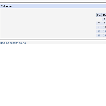
Calendar
Пн
Вт
1
7
8
14
15
21
22
28
29
Полная версия сайта