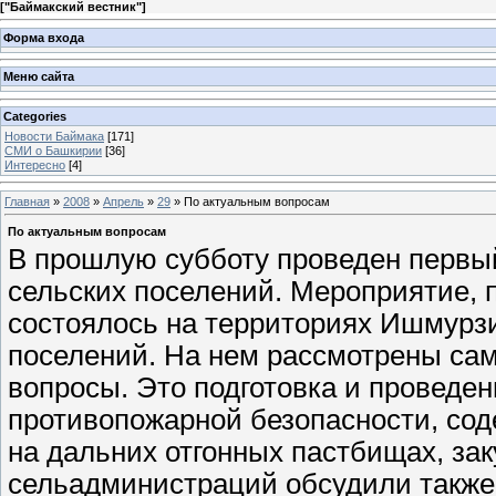
[
"Баймакский вестник"
]
Форма входа
Меню сайта
Categories
Новости Баймака
[171]
СМИ о Башкирии
[36]
Интересно
[4]
Главная
»
2008
»
Апрель
»
29
» По актуальным вопросам
По актуальным вопросам
В прошлую субботу проведен первый
сельских поселений. Мероприятие, 
состоялось на территориях Ишмурзи
поселений. На нем рассмотрены са
вопросы. Это подготовка и проведе
противопожарной безопасности, сод
на дальних отгонных пастбищах, зак
сельадминистраций обсудили также