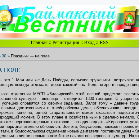
Главная
::
Регистрация
::
Вход
::
RSS
»
30
» Праздник — на поле
А ПОЛЕ
дь это 1 Мая или же День Победы, сельские труженики встречают н
льцам некогда отдыхать, дорог каждый час. Ведь не зря в народе гово
кого отделения МУСП «Зилаирский» этой весной предстоит засеят
 основной культуре – пшенице – отводится 1300 гектаров. С уверенно
 успешно справятся со своими задачами. Залог тому – давние труд
 своими достижениями в хлеборобском деле, обеспечивают всегда
урожая. Конечно, одной старательности может оказаться недостаточ
дходящий момент. В этом плане в хозяйстве нынче сделано немало. 
отовке энергонасыщенных тракторов – на одиннадцать «Кировцев» уста
ый парк значительно обновился. Все это, безусловно, поможет провест
стати, в Комсомольском отделении новые двигатели поставили двум «К
елении в числе первых в хозяйстве начали сев зерновых культур. На э