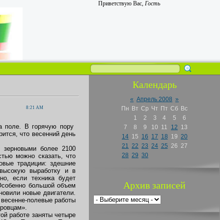
Приветствую Вас
,
Гость
Календарь
«
Апрель 2008
»
8:21 AM
Пн
Вт
Ср
Чт
Пт
Сб
Вс
1
2
3
4
5
6
а поле. В горячую пору
7
8
9
10
11
12
13
рится, что весенний день
14
15
16
17
18
19
20
21
22
23
24
25
26
27
ь зерновыми более 2100
28
29
30
стью можно сказать, что
овые традиции: здешние
 высокую выработку и в
но, если техника будет
Архив записей
Особенно большой объем
новили новые двигатели.
и весенне-полевые работы
ировцам».
той работе заняты четыре