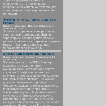
Трампа и директивы Минюста,
направленные на прекращение
операций и гормональной терапии для
трансгендерной несовершеннолетней
молодежи.
Эстония не пускает своих туристов в
Россию
Новости, общество | Написал Baltijalv.lv в
16:20 02.08.2025
Эстонские пограничники не разрешают
собственным гражданам пройти на
территорию России с туристическими
целями, из-за чего на пограничном пункте
Нарва – Ивангород образовались
многокилометровые очереди.
Жёсткий бунт против ТЦК в Виннице
Видео, политика | Написал Агроном в 10:56
02.08.2025
Жёсткий бунт против ТЦК в Виннице:
недовольные родственники
бусифицированных выломали ворота
стадиона По информации местных
пабликов, утром на стадион «Локомотив»
военкомы привезли около 100 мужчин
для мобилизационных процедур.
Собрались женщины, которые пытались
прорваться на территорию, чтобы
освободить мужчин. На данный момент
им удалось выбить ворота стадиона.
Полицейские хватают протестующих
женщин и тащат в свои бусики, сообщают
очевидцы. На месте уже 11 машин