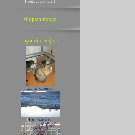
Пользователей:
0
Форма входа
Случайное фото
[
Данис Каримов
]
[
Фото Баймака
]