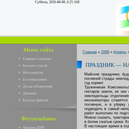
Суббота, 2026-08-08, 6:25 AM
Меню сайта
Главная
»
2008
»
Апрель
Главная страница
ПРАЗДНИК — Н
Каталог статей
Фотоальбом
Майские праздники, бу
посевной страды земледе
Гостевая книга
год кормит.
Доска объявлений
Труженикам Комсомольс
гектаров земли, из них
Дневник
земледельцы отделения
Каталог файлов
механизаторы славятся
посевную, и в уборку 
подводить в самый непо
работ выполнен по подг
Фотоальбомы
Можно сказать, тракторн
в более сжатые сроки. К
В настоящее время в отд
Аркаим-2008