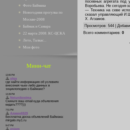
посевных агрегата под
Фото Баймака
Воробьева. Не сегодня-з
— Техника на севе испо
Новогодняя прогулка по
сказал управляющий И.Ш
Х. Агзамов.
Москве-2008
Просмотров
: 544 |
Добав
Баймак и Самара
Всего комментариев
:
0
22 марта 2008. КС-ЦСКА
Лето, Талкас...
Мои фото
Мини-чат