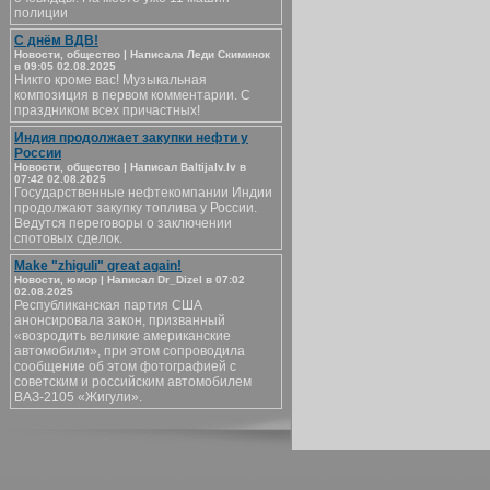
полиции
С днём ВДВ!
Новости, общество | Написала Леди Скиминок
в 09:05 02.08.2025
Никто кроме вас! Музыкальная
композиция в первом комментарии. С
праздником всех причастных!
Индия продолжает закупки нефти у
России
Новости, общество | Написал Baltijalv.lv в
07:42 02.08.2025
Государственные нефтекомпании Индии
продолжают закупку топлива у России.
Ведутся переговоры о заключении
спотовых сделок.
Make "zhiguli" great again!
Новости, юмор | Написал Dr_Dizel в 07:02
02.08.2025
Республиканская партия США
анонсировала закон, призванный
«возродить великие американские
автомобили», при этом сопроводила
сообщение об этом фотографией с
советским и российским автомобилем
ВАЗ-2105 «Жигули».