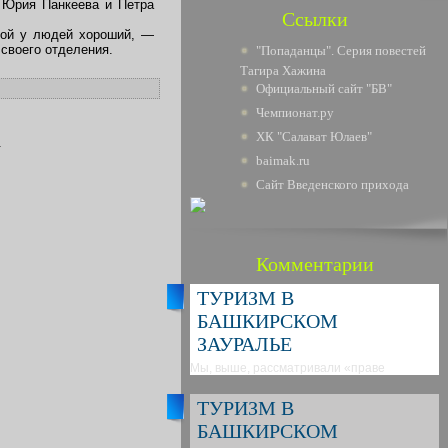
 Юрия Панкеева и Петра
Ссылки
трой у людей хороший, —
своего отделения.
"Попаданцы". Серия повестей
Тагира Хажина
Официальный сайт "БВ"
Чемпионат.ру
ХК "Салават Юлаев"
.
baimak.ru
Сайт Введенского прихода
Комментарии
ТУРИЗМ В
БАШКИРСКОМ
ЗАУРАЛЬЕ
Мы, выше, рассматривали «праве
ТУРИЗМ В
БАШКИРСКОМ