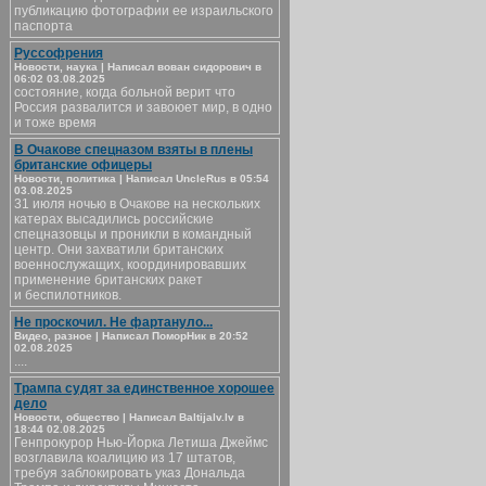
публикацию фотографии ее израильского
паспорта
Руссофрения
Новости, наука | Написал вован сидорович в
06:02 03.08.2025
состояние, когда больной верит что
Россия развалится и завоюет мир, в одно
и тоже время
В Очакове спецназом взяты в плены
британские офицеры
Новости, политика | Написал UncleRus в 05:54
03.08.2025
31 июля ночью в Очакове на нескольких
катерах высадились российские
спецназовцы и проникли в командный
центр. Они захватили британских
военнослужащих, координировавших
применение британских ракет
и беспилотников.
Не проскочил. Не фартануло...
Видео, разное | Написал ПоморНик в 20:52
02.08.2025
....
Трампа судят за единственное хорошее
дело
Новости, общество | Написал Baltijalv.lv в
18:44 02.08.2025
Генпрокурор Нью-Йорка Летиша Джеймс
возглавила коалицию из 17 штатов,
требуя заблокировать указ Дональда