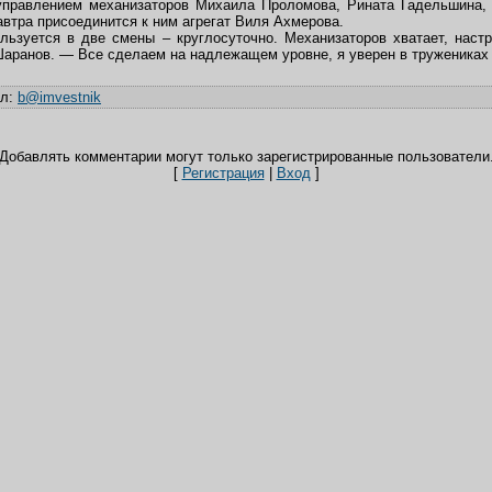
 управлением механизаторов Михаила Проломова, Рината Гадельшина,
автра присоединится к ним агрегат Виля Ахмерова.
льзуется в две смены – круглосуточно. Механизаторов хватает, нас
аранов. — Все сделаем на надлежащем уровне, я уверен в тружениках 
ил
:
b@imvestnik
Добавлять комментарии могут только зарегистрированные пользователи
[
Регистрация
|
Вход
]