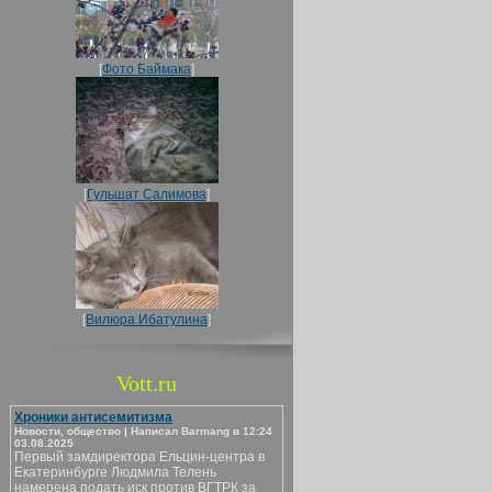
[
Фото Баймака
]
[
Гульшат Салимова
]
[
Вилюра Ибатулина
]
Vott.ru
Хроники антисемитизма
Новости, общество | Написал Barmang в 12:24
03.08.2025
Первый замдиректора Ельцин-центра в
Екатеринбурге Людмила Телень
намерена подать иск против ВГТРК за