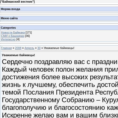
[
"Баймакский вестник"
]
Форма входа
Меню сайта
Categories
Новости Баймака
[171]
СМИ о Башкирии
[36]
Интересно
[4]
Главная
»
2008
»
Апрель
»
30
» Уважаемые баймакцы!
Уважаемые баймакцы!
Сердечно поздравляю вас с праздни
Каждый человек полон желания при
достижения более высоких результа
жизнь к лучшему, обеспечить достой
темой Послания Президента Республ
Государственному Собранию – Курул
благополучию и благосостоянию каж
Искренне желаю вам и вашим близки