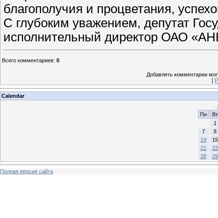
благополучия и процветания, успехов
С глубоким уважением, депутат Гос
исполнительный директор ОАО «АН
Всего комментариев
:
0
Добавлять комментарии могу
[
Р
Calendar
Пн
Вт
1
7
8
14
15
21
22
28
29
Полная версия сайта