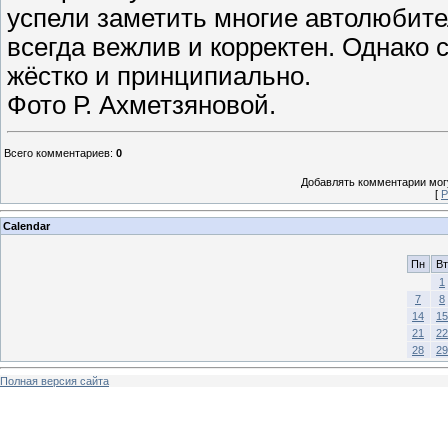
успели заметить многие автолюбит
всегда вежлив и корректен. Однако
жёстко и принципиально.
Фото Р. Ахметзяновой.
Всего комментариев
:
0
Добавлять комментарии могу
[
Р
Calendar
Пн
Вт
1
7
8
14
15
21
22
28
29
Полная версия сайта