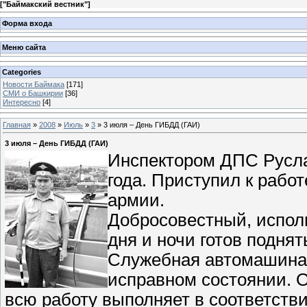
[
"Баймакский вестник"
]
Форма входа
Меню сайта
Categories
Новости Баймака
[171]
СМИ о Башкирии
[36]
Интересно
[4]
Главная
»
2008
»
Июль
»
3
» 3 июля – День ГИБДД (ГАИ)
3 июля – День ГИБДД (ГАИ)
Инспектором ДПС Русла
года. Приступил к рабо
армии.
Добросовестный, испол
дня и ночи готов поднят
Служебная автомашина, 
исправном состоянии. О
всю работу выполняет в соответстви