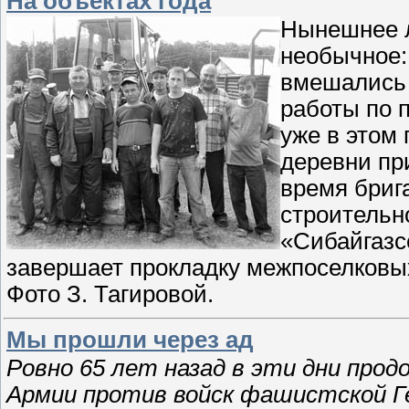
На объектах года
Нынешнее л
необычное:
вмешались 
работы по 
уже в этом
деревни пр
время бриг
строительн
«Сибайгазс
завершает прокладку межпоселковых
Фото З. Тагировой.
Мы прошли через ад
Ровно 65 лет назад в эти дни про
Армии против войск фашистской Ге