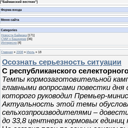
[
"Баймакский вестник"
]
Форма входа
Меню сайта
Categories
Новости Баймака
[171]
СМИ о Башкирии
[36]
Интересно
[4]
Главная
»
2008
»
Июль
»
18
Осознать серьезность ситуации
С республиканского селекторног
Темпы кормозаготовительной кампа
главными вопросами повестки дня 
которого руководил Премьер-мини
Актуальность этой темы обусловл
сельхозпроизводителями – довести
до 33,8 центнера кормовых единиц 