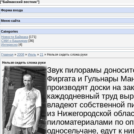
[
"Баймакский вестник"
]
Форма входа
Меню сайта
Categories
Новости Баймака
[171]
СМИ о Башкирии
[36]
Интересно
[4]
Главная
»
2008
»
Июль
»
21
» Нельзя сидеть сложа руки
Нельзя сидеть сложа руки
Звук пилорамы доноситс
Фиргата и Гульнары Ма
производят доски на за
каждодневный труд выр
владеют собственной п
из Нижегородской облас
пиломатериалами по о
односельчане, едут к н