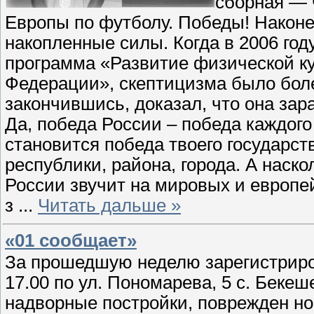
сборная — 
Европы по футболу. Победы! Наконе
накопленные силы. Когда в 2006 го
программа «Развитие физической ку
Федерации», скептицизма было более
закончившись, доказал, что она зар
Да, победа России – победа каждого
становится победа твоего государств
республики, района, города. А наско
России звучит на мировых и европе
з
...
Читать дальше »
«01 сообщает»
За прошедшую неделю зарегистриров
17.00 по ул. Пономарева, 5 с. Бек
надворные постройки, поврежден н