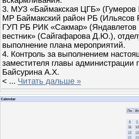
3. МУЗ «Баймакская ЦГБ» (Гумеров 
МР Баймакский район РБ (Ильясов Р
ГУП РБ РИК «Сакмар» (Яндавлетов И
вестник» (Сайгафарова Д.Ю.), отде
выполнение плана мероприятий.
4. Контроль за выполнением настоя
заместителя главы администрации 
Байсурина А.Х.
<
...
Читать дальше »
Calendar
Пн
Вт
4
5
11
12
18
19
25
26