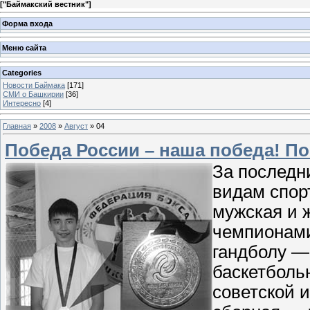
[
"Баймакский вестник"
]
Форма входа
Меню сайта
Categories
Новости Баймака
[171]
СМИ о Башкирии
[36]
Интересно
[4]
Главная
»
2008
»
Август
»
04
Победа России – наша победа! По
За последн
видам спор
мужская и 
чемпионами
гандболу —
баскетболь
советской и