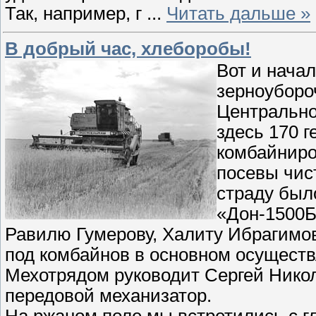
Так, например, г
...
Читать дальше »
В добрый час, хлеборобы!
Вот и нача
зерноуборо
Центрально
здесь 170 
комбайниро
посевы чис
страду был
«Дон-1500Б
Равилю Гумерову, Халиту Ибрагимов
под комбайнов в основном осущест
Мехотрядом руководит Сергей Нико
передовой механизатор.
На ржаном поле мы встретились с г