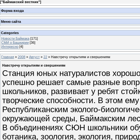
[
"Баймакский вестник"
]
Форма входа
Меню сайта
Categories
Новости Баймака
[171]
СМИ о Башкирии
[36]
Интересно
[4]
Главная
»
2008
»
Август
»
22
» Навстречу открытиям и свершениям
Навстречу открытиям и свершениям
Станция юных натуралистов хорошо 
успешно решает самые разные вопр
школьников, развивает у ребят стой
творческие способности. В этом ему
Республиканским эколого-биологиче
окружающей среды, Баймакским лес
В объединениях СЮН школьники об
ботаника, зоология, экология, прир