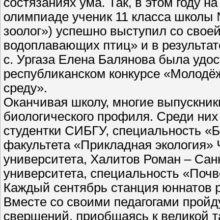
состязаниях ума. Так, в этом году н
олимпиаде ученик 11 класса школы
зоолог») успешно выступил со свое
водоплавающих птиц» и в результате
с. Ургаза Елена Балянова была удо
республиканском конкурсе «Молодё
среду».
Оканчивая школу, многие выпускники
биологического профиля. Среди них
студентки СИБГУ, специальность «Би
факультета «Прикладная экология» 
университета, Халитов Роман – Санк
университета, специальность «Почв
Каждый сентябрь станция юннатов р
Вместе со своими педагогами пройд
свершений, приобщаясь к великой т