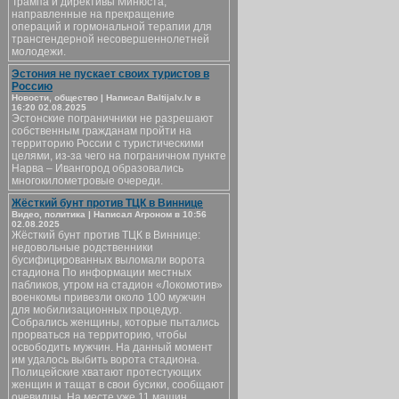
Трампа и директивы Минюста,
направленные на прекращение
операций и гормональной терапии для
трансгендерной несовершеннолетней
молодежи.
Эстония не пускает своих туристов в
Россию
Новости, общество | Написал Baltijalv.lv в
16:20 02.08.2025
Эстонские пограничники не разрешают
собственным гражданам пройти на
территорию России с туристическими
целями, из-за чего на пограничном пункте
Нарва – Ивангород образовались
многокилометровые очереди.
Жёсткий бунт против ТЦК в Виннице
Видео, политика | Написал Агроном в 10:56
02.08.2025
Жёсткий бунт против ТЦК в Виннице:
недовольные родственники
бусифицированных выломали ворота
стадиона По информации местных
пабликов, утром на стадион «Локомотив»
военкомы привезли около 100 мужчин
для мобилизационных процедур.
Собрались женщины, которые пытались
прорваться на территорию, чтобы
освободить мужчин. На данный момент
им удалось выбить ворота стадиона.
Полицейские хватают протестующих
женщин и тащат в свои бусики, сообщают
очевидцы. На месте уже 11 машин