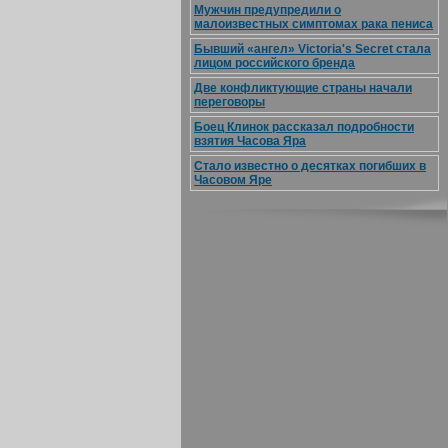
Мужчин предупредили о
малоизвестных симптомах рака пениса
Бывший «ангел» Victoria's Secret стала
лицом российского бренда
Две конфликтующие страны начали
переговоры
Боец Клинок рассказал подробности
взятия Часова Яра
Стало известно о десятках погибших в
Часовом Яре