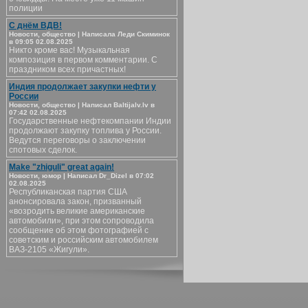
полиции
С днём ВДВ!
Новости, общество | Написала Леди Скиминок
в 09:05 02.08.2025
Никто кроме вас! Музыкальная
композиция в первом комментарии. С
праздником всех причастных!
Индия продолжает закупки нефти у
России
Новости, общество | Написал Baltijalv.lv в
07:42 02.08.2025
Государственные нефтекомпании Индии
продолжают закупку топлива у России.
Ведутся переговоры о заключении
спотовых сделок.
Make "zhiguli" great again!
Новости, юмор | Написал Dr_Dizel в 07:02
02.08.2025
Республиканская партия США
анонсировала закон, призванный
«возродить великие американские
автомобили», при этом сопроводила
сообщение об этом фотографией с
советским и российским автомобилем
ВАЗ-2105 «Жигули».