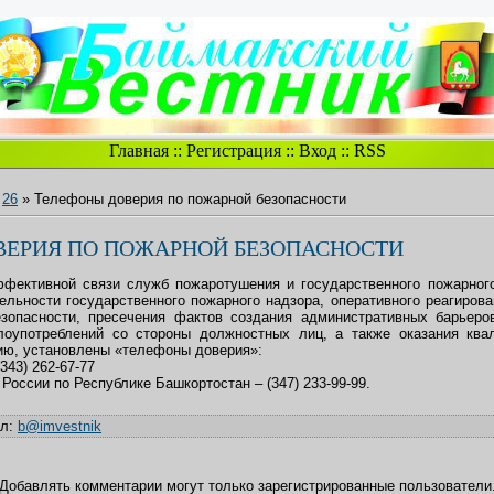
Главная
::
Регистрация
::
Вход
::
RSS
26
» Телефоны доверия по пожарной безопасности
ВЕРИЯ ПО ПОЖАРНОЙ БЕЗОПАСНОСТИ
фективной связи служб пожаротушения и государственного пожарного
ельности государственного пожарного надзора, оперативного реагиров
езопасности, пресечения фактов создания административных барьеро
лоупотреблений со стороны должностных лиц, а также оказания кв
ию, установлены «телефоны доверия»:
343) 262-67-77
России по Республике Башкортостан – (347) 233-99-99.
ил
:
b@imvestnik
Добавлять комментарии могут только зарегистрированные пользователи