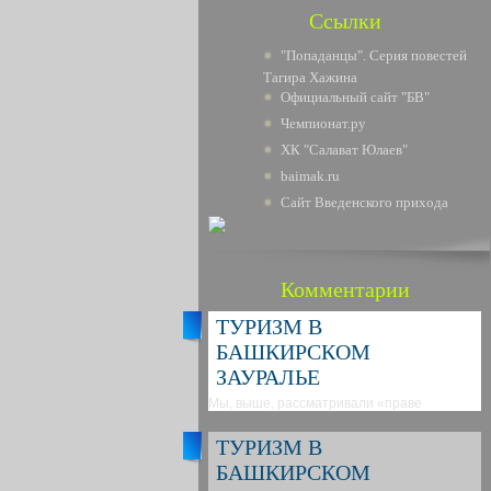
Ссылки
"Попаданцы". Серия повестей
Тагира Хажина
Официальный сайт "БВ"
Чемпионат.ру
ХК "Салават Юлаев"
baimak.ru
Сайт Введенского прихода
Комментарии
ТУРИЗМ В
БАШКИРСКОМ
ЗАУРАЛЬЕ
Мы, выше, рассматривали «праве
ТУРИЗМ В
БАШКИРСКОМ