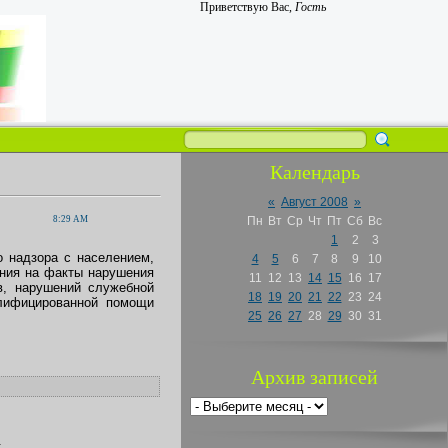
Приветствую Вас
,
Гость
Календарь
«
Август 2008
»
8:29 AM
Пн
Вт
Ср
Чт
Пт
Сб
Вс
1
2
3
 надзора с населением,
4
5
6
7
8
9
10
ания на факты нарушения
11
12
13
14
15
16
17
в, нарушений служебной
18
19
20
21
22
23
24
алифицированной помощи
25
26
27
28
29
30
31
Архив записей
.