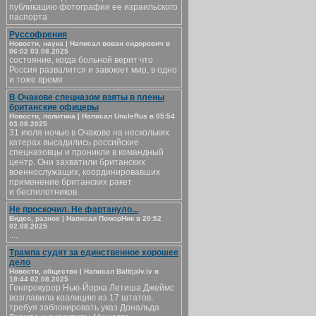
публикацию фотографии ее израильского
паспорта
Руссофрения
Новости, наука | Написал вован сидорович в
06:02 03.08.2025
состояние, когда больной верит что
Россия развалится и завоюет мир, в одно
и тоже время
В Очакове спецназом взяты в плены
британские офицеры
Новости, политика | Написал UncleRus в 05:54
03.08.2025
31 июля ночью в Очакове на нескольких
катерах высадились российские
спецназовцы и проникли в командный
центр. Они захватили британских
военнослужащих, координировавших
применение британских ракет
и беспилотников.
Не проскочил. Не фартануло...
Видео, разное | Написал ПоморНик в 20:52
02.08.2025
....
Трампа судят за единственное хорошее
дело
Новости, общество | Написал Baltijalv.lv в
18:44 02.08.2025
Генпрокурор Нью-Йорка Летиша Джеймс
возглавила коалицию из 17 штатов,
требуя заблокировать указ Дональда