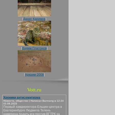
[
Данис Каримов
]
[
Вадим Платонов
]
[
Аркаим-2008
]
Vott.ru
Хроники антисемитизма
Новости, общество | Написал Barmang в 12:24
03.08.2025
Первый замдиректора Ельцин-центра в
Екатеринбурге Людмила Телень
намерена подать иск против ВГТРК за