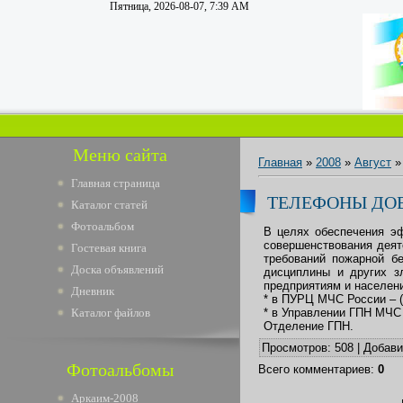
Пятница, 2026-08-07, 7:39 AM
Меню сайта
Главная
»
2008
»
Август
»
Главная страница
ТЕЛЕФОНЫ ДО
Каталог статей
Фотоальбом
В целях обеспечения эф
совершенствования деят
Гостевая книга
требований пожарной б
Доска объявлений
дисциплины и других з
предприятиям и населен
Дневник
* в ПУРЦ МЧС России – (
Каталог файлов
* в Управлении ГПН МЧС 
Отделение ГПН.
Просмотров
: 508 |
Добав
Фотоальбомы
Всего комментариев
:
0
Аркаим-2008