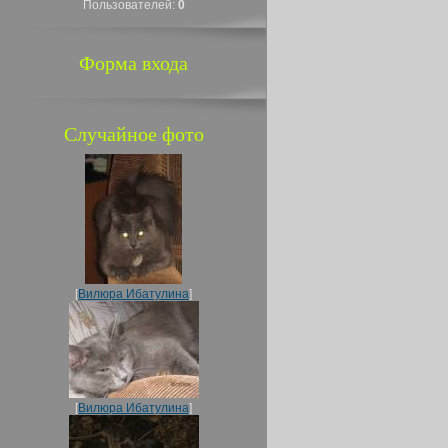
Пользователей:
0
Форма входа
Случайное фото
[
Вилюра Ибатулина
]
[
Вилюра Ибатулина
]