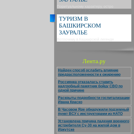
Поритуальному характеру, остро
ТУРИЗМ В
БАШКИРСКОМ
ЗАУРАЛЬЕ
Вотпочему в башкирской легенде
Лента.ру
Найден способ ослабить влияние
предрасположенности к ожирению
Россиянка отказалась ставить
надгробный памятник бойцу СВО по
одной причине
Раскрыты подробности госпитализации
Ивана Краско
В Часовом Яре обнаружили подземный
пункт ВСУ с инструкторами из НАТО
Установлена причина падения военного
истребителя Су-30 на жилой дом в
Иркутске