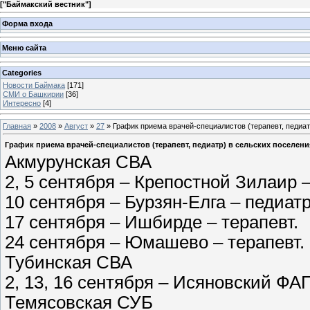
[
"Баймакский вестник"
]
Форма входа
Меню сайта
Categories
Новости Баймака
[171]
СМИ о Башкирии
[36]
Интересно
[4]
Главная
»
2008
»
Август
»
27
» График приема врачей-специалистов (терапевт, педиат
График приема врачей-специалистов (терапевт, педиатр) в сельских поселени
Акмурунская СВА
2, 5 сентября – Крепостной Зилаир –
10 сентября – Бурзян-Елга – педиатр
17 сентября – Ишбирде – терапевт.
24 сентября – Юмашево – терапевт.
Тубинская СВА
2, 13, 16 сентября – Исяновский ФАП
Темясовская СУБ