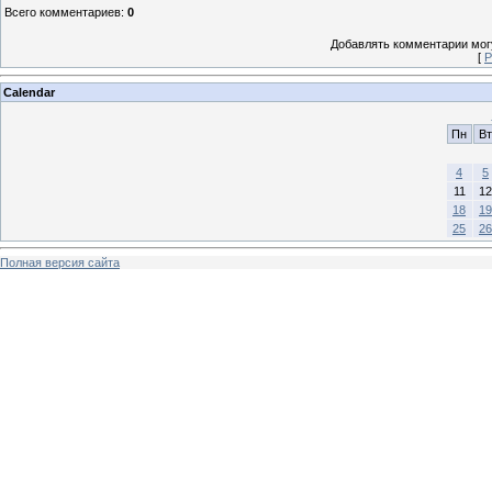
Всего комментариев
:
0
Добавлять комментарии могу
[
Р
Calendar
Пн
Вт
4
5
11
12
18
19
25
26
Полная версия сайта