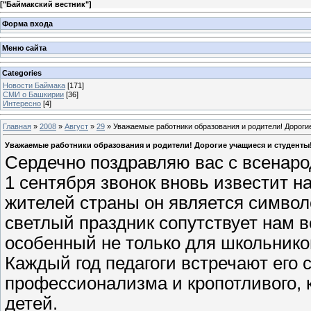
[
"Баймакский вестник"
]
Форма входа
Меню сайта
Categories
Новости Баймака
[171]
СМИ о Башкирии
[36]
Интересно
[4]
Главная
»
2008
»
Август
»
29
» Уважаемые работники образования и родители! Дороги
Уважаемые работники образования и родители! Дорогие учащиеся и студенты
Сердечно поздравляю вас с всенаро
1 сентября звонок вновь известит на
жителей страны он является символ
светлый праздник сопутствует нам в
особенный не только для школьников
Каждый год педагоги встречают его 
профессионализма и кропотливого, 
детей.