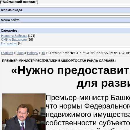
[
"Баймакский вестник"
]
Форма входа
Меню сайта
Categories
Новости Баймака
[171]
СМИ о Башкирии
[36]
Интересно
[4]
Главная
»
2008
»
Ноябрь
»
10
» ПРЕМЬЕР-МИНИСТР РЕСПУБЛИКИ БАШКОРТОСТАН 
ПРЕМЬЕР-МИНИСТР РЕСПУБЛИКИ БАШКОРТОСТАН РАИЛЬ САРБАЕВ:
«Нужно предоставит
для разв
Премьер-министр Башко
что нормы Федеральног
недвижимого имущества
собственности субъект