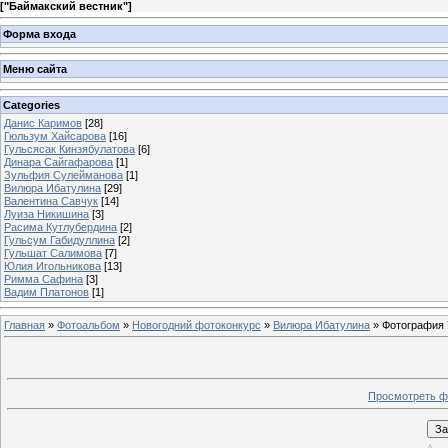
[
"Баймакский вестник"
]
Форма входа
Меню сайта
Categories
Данис Каримов
[28]
Гюльзум Хайсарова
[16]
Гульсясак Кинзябулатова
[6]
Динара Сайгафарова
[1]
Зульфия Сулейманова
[1]
Вилюра Ибатулина
[29]
Валентина Савчук
[14]
Луиза Никишина
[3]
Расима Кутлубердина
[2]
Гульсум Габидуллина
[2]
Гульшат Салимова
[7]
Юлия Игольникова
[13]
Римма Сафина
[3]
Вадим Платонов
[1]
Главная
»
Фотоальбом
»
Новогодний фотоконкурс
»
Вилюра Ибатулина
» Фотография 
Просмотреть ф