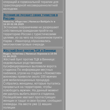
операций и гормональной терапии для
трансгендерной несовершеннолетней
молодежи.
Эстония не пускает своих туристов в
Россию
Новости, общество | Написал Baltijalv.lv в
16:20 02.08.2025
Эстонские пограничники не разрешают
собственным гражданам пройти на
территорию России с туристическими
целями, из-за чего на пограничном пункте
Нарва – Ивангород образовались
многокилометровые очереди.
Жёсткий бунт против ТЦК в Виннице
Видео, политика | Написал Агроном в 10:56
02.08.2025
Жёсткий бунт против ТЦК в Виннице:
недовольные родственники
бусифицированных выломали ворота
стадиона По информации местных
пабликов, утром на стадион «Локомотив»
военкомы привезли около 100 мужчин
для мобилизационных процедур.
Собрались женщины, которые пытались
прорваться на территорию, чтобы
освободить мужчин. На данный момент
им удалось выбить ворота стадиона.
Полицейские хватают протестующих
женщин и тащат в свои бусики, сообщают
очевидцы. На месте уже 11 машин
полиции