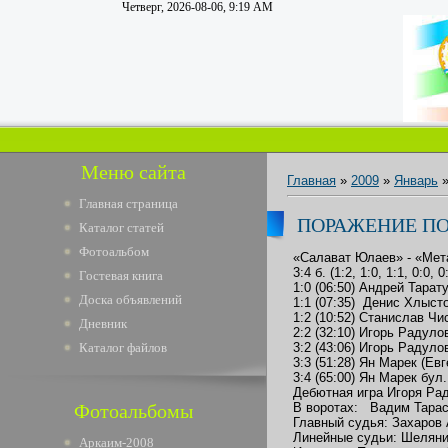
Четверг, 2026-08-06, 9:19 AM
Меню сайта
Главная
»
2009
»
Январь
Главная страница
ПОРАЖЕНИЕ П
Каталог статей
Фотоальбом
«Салават Юлаев» - «Мет
3:4 б. (1:2, 1:0, 1:1, 0:0, 0
Гостевая книга
1:0 (06:50) Андрей Тара
Доска объявлений
1:1 (07:35) Денис Хлыст
1:2 (10:52) Станислав Ч
Дневник
2:2 (32:10) Игорь Радул
Каталог файлов
3:2 (43:06) Игорь Радул
3:3 (51:28) Ян Марек (Ев
3:4 (65:00) Ян Марек бул.
Дебютная игра Игоря Рад
Фотоальбомы
В воротах: Вадим Тарас
Главный судья: Захаров 
Линейные судьи: Шелянин
Аркаим-2008