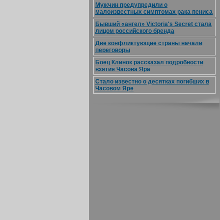
Мужчин предупредили о
малоизвестных симптомах рака пениса
Бывший «ангел» Victoria's Secret стала
лицом российского бренда
Две конфликтующие страны начали
переговоры
Боец Клинок рассказал подробности
взятия Часова Яра
Стало известно о десятках погибших в
Часовом Яре