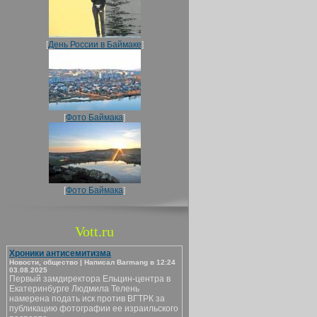
[
День России в Баймаке
]
[
Фото Баймака
]
[
Фото Баймака
]
Vott.ru
Хроники антисемитизма
Новости, общество | Написал Barmang в 12:24
03.08.2025
Первый замдиректора Ельцин-центра в
Екатеринбурге Людмила Телень
намерена подать иск против ВГТРК за
публикацию фотографии ее израильского