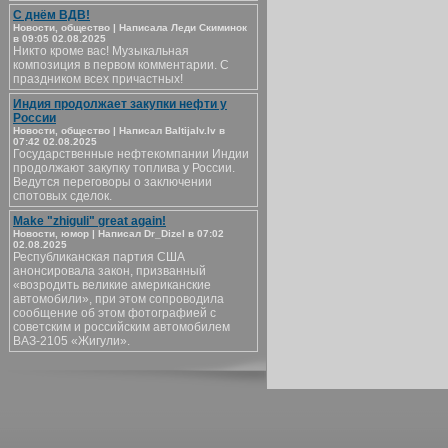
С днём ВДВ!
Новости, общество | Написала Леди Скиминок
в 09:05 02.08.2025
Никто кроме вас! Музыкальная
композиция в первом комментарии. С
праздником всех причастных!
Индия продолжает закупки нефти у
России
Новости, общество | Написал Baltijalv.lv в
07:42 02.08.2025
Государственные нефтекомпании Индии
продолжают закупку топлива у России.
Ведутся переговоры о заключении
спотовых сделок.
Make "zhiguli" great again!
Новости, юмор | Написал Dr_Dizel в 07:02
02.08.2025
Республиканская партия США
анонсировала закон, призванный
«возродить великие американские
автомобили», при этом сопроводила
сообщение об этом фотографией с
советским и российским автомобилем
ВАЗ-2105 «Жигули».