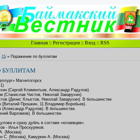
Главная
::
Регистрация
::
Вход
::
RSS
»
15
» Поражение по буллитам
О БУЛЛИТАМ
аллург» Магнитогорск
:1)
тухин (Сергей Климентьев, Александр Радулов).
ов (Станислав Чистов, Николай Заварухин).
истов (Денис Хлыстов, Николай Заварухин). В большинстве.
ов (Виталий Прошкин, 11.Владимир Воробьев).
ов (Александр Радулов). В большинстве.
гений Варламов). В большинстве.
улова и сразу дубль в составе «юлаевцев».
ов - Илья Проскуряков.
А. (Москва).
 С. (Москва), Камуркин А. (Москва).