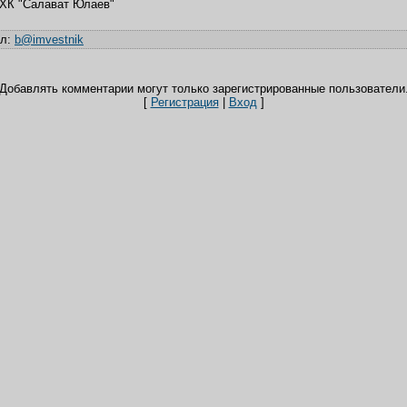
 ХК "Салават Юлаев"
ил
:
b@imvestnik
Добавлять комментарии могут только зарегистрированные пользователи
[
Регистрация
|
Вход
]