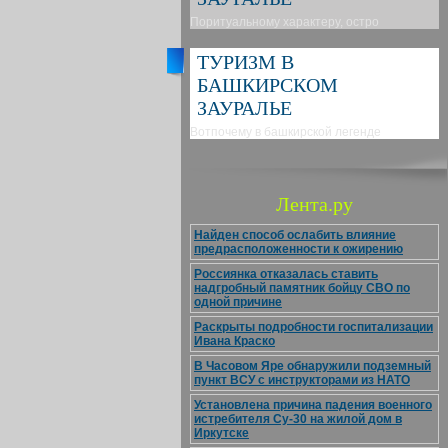
Поритуальному характеру, остро
ТУРИЗМ В
БАШКИРСКОМ
ЗАУРАЛЬЕ
Вотпочему в башкирской легенде
Лента.ру
Найден способ ослабить влияние
предрасположенности к ожирению
Россиянка отказалась ставить
надгробный памятник бойцу СВО по
одной причине
Раскрыты подробности госпитализации
Ивана Краско
В Часовом Яре обнаружили подземный
пункт ВСУ с инструкторами из НАТО
Установлена причина падения военного
истребителя Су-30 на жилой дом в
Иркутске