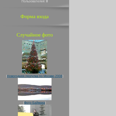
Пользователей:
0
Форма входа
Случайное фото
[
Новогодняя прогулка по Москве-2008
]
[
Фото Баймака
]