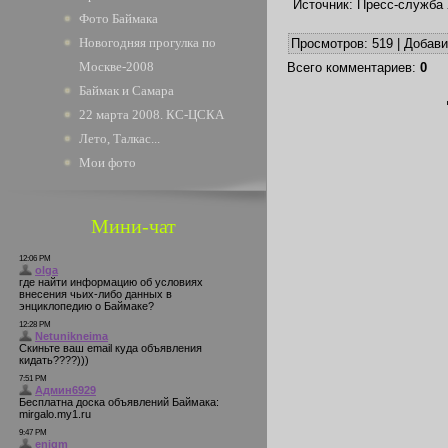
Источник: Пресс-служба
Фото Баймака
Новогодняя прогулка по
Просмотров
: 519 |
Добав
Москве-2008
Всего комментариев
:
0
Баймак и Самара
22 марта 2008. КС-ЦСКА
Лето, Талкас...
Мои фото
Мини-чат