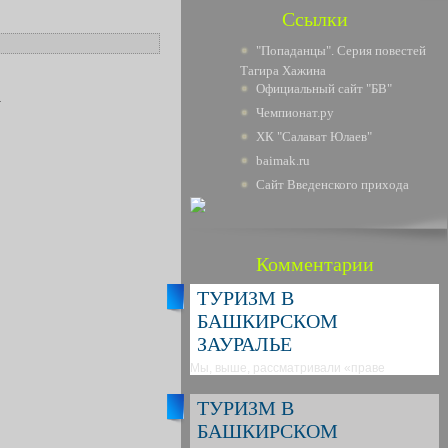
Ссылки
"Попаданцы". Серия повестей
Тагира Хажина
Официальный сайт "БВ"
.
Чемпионат.ру
ХК "Салават Юлаев"
baimak.ru
Сайт Введенского прихода
Комментарии
ТУРИЗМ В
БАШКИРСКОМ
ЗАУРАЛЬЕ
Мы, выше, рассматривали «праве
ТУРИЗМ В
БАШКИРСКОМ