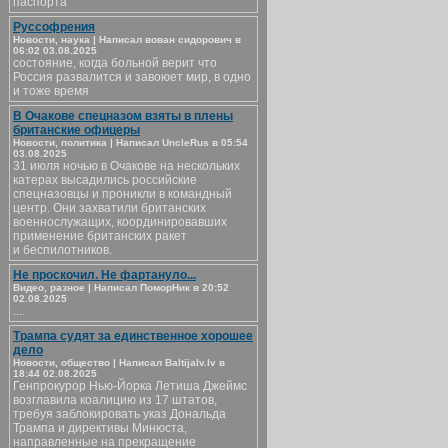
паспорта
Руссофрения
Новости, наука | Написал вован сидорович в
06:02 03.08.2025
состояние, когда больной верит что
Россия развалится и завоюет мир, в одно
и тоже время
В Очакове спецназом взяты в плены
британские офицеры
Новости, политика | Написал UncleRus в 05:54
03.08.2025
31 июля ночью в Очакове на нескольких
катерах высадились российские
спецназовцы и проникли в командный
центр. Они захватили британских
военнослужащих, координировавших
применение британских ракет
и беспилотников.
Не проскочил. Не фартануло...
Видео, разное | Написал ПоморНик в 20:52
02.08.2025
....
Трампа судят за единственное хорошее
дело
Новости, общество | Написал Baltijalv.lv в
18:44 02.08.2025
Генпрокурор Нью-Йорка Летиша Джеймс
возглавила коалицию из 17 штатов,
требуя заблокировать указ Дональда
Трампа и директивы Минюста,
направленные на прекращение