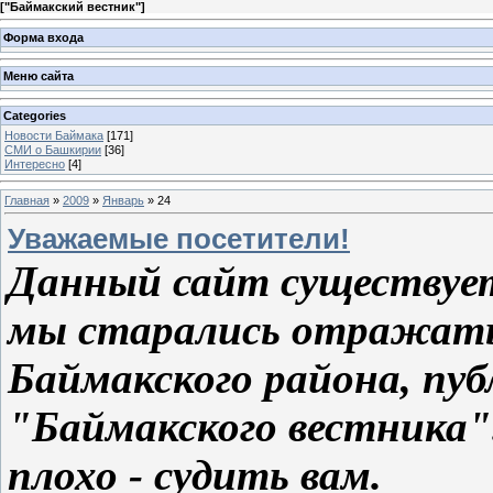
[
"Баймакский вестник"
]
Форма входа
Меню сайта
Categories
Новости Баймака
[171]
СМИ о Башкирии
[36]
Интересно
[4]
Главная
»
2009
»
Январь
»
24
Уважаемые посетители!
Данный сайт существует 
мы старались отражать
Баймакского района, пуб
"Баймакского вестника"
плохо - судить вам.