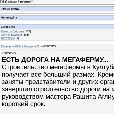
[
"Баймакский вестник"
]
Форма входа
Меню сайта
Categories
Новости Баймака
[171]
СМИ о Башкирии
[36]
Интересно
[4]
Главная
»
2009
»
Январь
»
20
» КОРОТКО
КОРОТКО
ЕСТЬ ДОРОГА НА МЕГАФЕРМУ...
Строительство мегафермы в Култу
получает все больший размах. Кро
заняты представители и других орга
завершил строительство дороги на 
руководством мастера Рашита Аглиу
короткий срок.