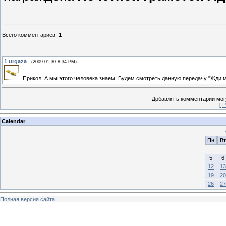
Всего комментариев
:
1
1
urgaza
(2009-01-30 8:34 PM)
Прикол! А мы этого человека знаем! Будем смотреть данную передачу "Жди м
Добавлять комментарии могу
[
Р
Calendar
Пн
Вт
5
6
12
13
19
20
26
27
Полная версия сайта