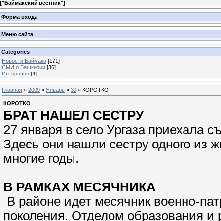
[
"Баймакский вестник"
]
Форма входа
Меню сайта
Categories
Новости Баймака
[171]
СМИ о Башкирии
[36]
Интересно
[4]
Главная
»
2009
»
Январь
»
30
» КОРОТКО
КОРОТКО
БРАТ НАШЕЛ СЕСТРУ
27 января в село Ургаза приехала 
Здесь они нашли сестру одного из ж
многие годы.
В РАМКАХ МЕСЯЧНИКА
В районе идет месячник военно-пат
поколения. Отделом образования и