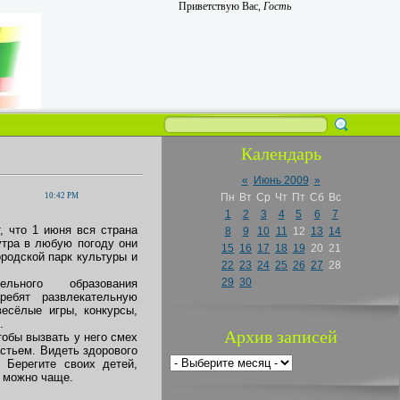
Приветствую Вас
,
Гость
Календарь
«
Июнь 2009
»
10:42 PM
Пн
Вт
Ср
Чт
Пт
Сб
Вс
1
2
3
4
5
6
7
 что 1 июня вся страна
8
9
10
11
12
13
14
утра в любую погоду они
15
16
17
18
19
20
21
ородской парк культуры и
22
23
24
25
26
27
28
29
30
ельного образования
ребят развлекательную
есёлые игры, конкурсы,
.
Архив записей
тобы вызвать у него смех
астьем. Видеть здорового
. Берегите своих детей,
к можно чаще.