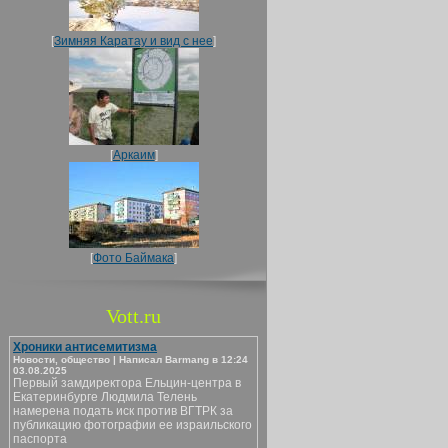
[
Зимняя Каратау и вид с нее
]
[
Аркаим
]
[
Фото Баймака
]
Vott.ru
Хроники антисемитизма
Новости, общество | Написал Barmang в 12:24
03.08.2025
Первый замдиректора Ельцин-центра в
Екатеринбурге Людмила Телень
намерена подать иск против ВГТРК за
публикацию фотографии ее израильского
паспорта