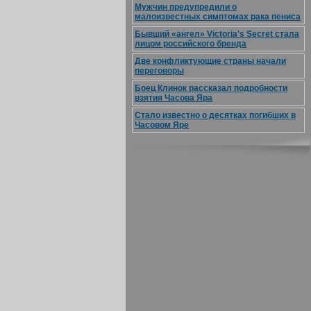
Мужчин предупредили о
малоизвестных симптомах рака пениса
Бывший «ангел» Victoria's Secret стала
лицом российского бренда
Две конфликтующие страны начали
переговоры
Боец Клинок рассказал подробности
взятия Часова Яра
Стало известно о десятках погибших в
Часовом Яре