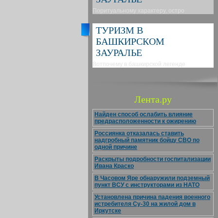
Поритуальному характеру, остро
ТУРИЗМ В
БАШКИРСКОМ
ЗАУРАЛЬЕ
Вотпочему в башкирской легенде
Лента.ру
Найден способ ослабить влияние
предрасположенности к ожирению
Россиянка отказалась ставить
надгробный памятник бойцу СВО по
одной причине
Раскрыты подробности госпитализации
Ивана Краско
В Часовом Яре обнаружили подземный
пункт ВСУ с инструкторами из НАТО
Установлена причина падения военного
истребителя Су-30 на жилой дом в
Иркутске