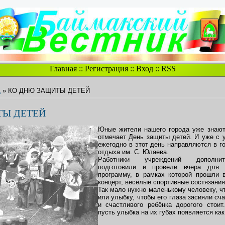
Главная
::
Регистрация
::
Вход
::
RSS
1
» КО ДНЮ ЗАЩИТЫ ДЕТЕЙ
ТЫ ДЕТЕЙ
Юные жители нашего города уже знают,
отмечает День защиты детей. И уже с 
ежегодно в этот день направляются в г
отдыха им. С. Юлаева.
Работники учреждений дополнит
подготовили и провели вчера для 
программу, в рамках которой прошли в
концерт, весёлые спортивные состязания
Так мало нужно маленькому человеку, ч
или улыбку, чтобы его глаза засияли сч
и счастливого ребёнка дорогого стоит
пусть улыбка на их губах появляется ка