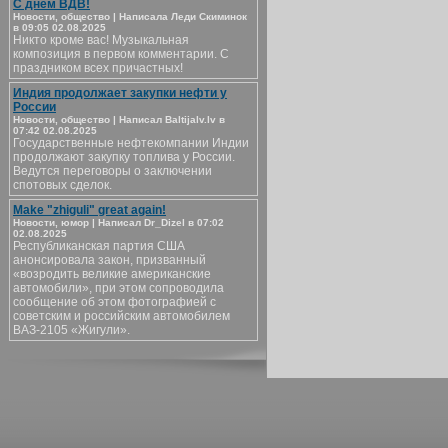
С днём ВДВ!
Новости, общество | Написала Леди Скиминок
в 09:05 02.08.2025
Никто кроме вас! Музыкальная
композиция в первом комментарии. С
праздником всех причастных!
Индия продолжает закупки нефти у
России
Новости, общество | Написал Baltijalv.lv в
07:42 02.08.2025
Государственные нефтекомпании Индии
продолжают закупку топлива у России.
Ведутся переговоры о заключении
спотовых сделок.
Make "zhiguli" great again!
Новости, юмор | Написал Dr_Dizel в 07:02
02.08.2025
Республиканская партия США
анонсировала закон, призванный
«возродить великие американские
автомобили», при этом сопроводила
сообщение об этом фотографией с
советским и российским автомобилем
ВАЗ-2105 «Жигули».