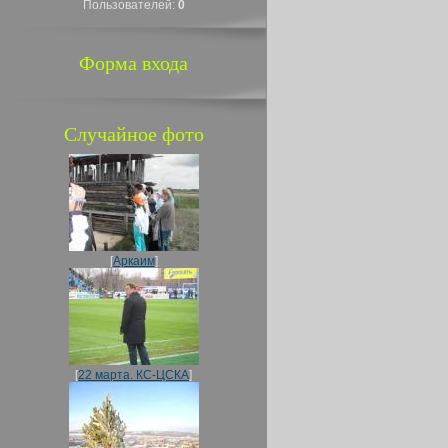
Пользователей:
0
Форма входа
Случайное фото
[
Аркаим
]
[
22 марта. КС-ЦСКА
]