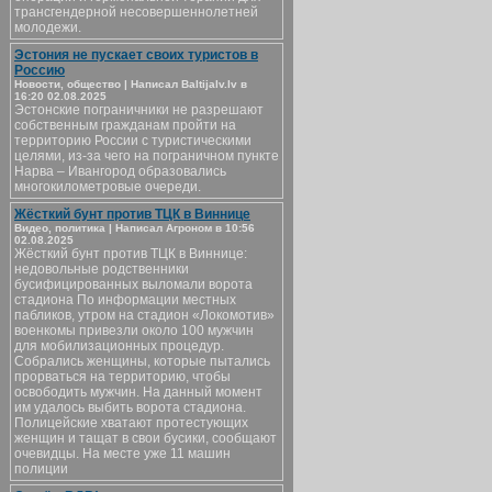
трансгендерной несовершеннолетней
молодежи.
Эстония не пускает своих туристов в
Россию
Новости, общество | Написал Baltijalv.lv в
16:20 02.08.2025
Эстонские пограничники не разрешают
собственным гражданам пройти на
территорию России с туристическими
целями, из-за чего на пограничном пункте
Нарва – Ивангород образовались
многокилометровые очереди.
Жёсткий бунт против ТЦК в Виннице
Видео, политика | Написал Агроном в 10:56
02.08.2025
Жёсткий бунт против ТЦК в Виннице:
недовольные родственники
бусифицированных выломали ворота
стадиона По информации местных
пабликов, утром на стадион «Локомотив»
военкомы привезли около 100 мужчин
для мобилизационных процедур.
Собрались женщины, которые пытались
прорваться на территорию, чтобы
освободить мужчин. На данный момент
им удалось выбить ворота стадиона.
Полицейские хватают протестующих
женщин и тащат в свои бусики, сообщают
очевидцы. На месте уже 11 машин
полиции