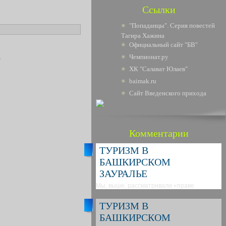
Ссылки
"Попаданцы". Серия повестей
Тагира Хажина
Официальный сайт "БВ"
.
Чемпионат.ру
ХК "Салават Юлаев"
baimak.ru
Сайт Введенского прихода
Комментарии
ТУРИЗМ В
БАШКИРСКОМ
ЗАУРАЛЬЕ
Мы, выше, рассматривали «праве
ТУРИЗМ В
БАШКИРСКОМ