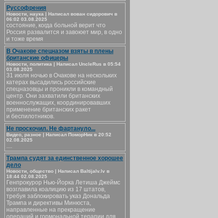
Руссофрения
Новости, наука | Написал вован сидорович в
06:02 03.08.2025
состояние, когда больной верит что
Россия развалится и завоюет мир, в одно
и тоже время
В Очакове спецназом взяты в плены
британские офицеры
Новости, политика | Написал UncleRus в 05:54
03.08.2025
31 июля ночью в Очакове на нескольких
катерах высадились российские
спецназовцы и проникли в командный
центр. Они захватили британских
военнослужащих, координировавших
применение британских ракет
и беспилотников.
Не проскочил. Не фартануло...
Видео, разное | Написал ПоморНик в 20:52
02.08.2025
....
Трампа судят за единственное хорошее
дело
Новости, общество | Написал Baltijalv.lv в
18:44 02.08.2025
Генпрокурор Нью-Йорка Летиша Джеймс
возглавила коалицию из 17 штатов,
требуя заблокировать указ Дональда
Трампа и директивы Минюста,
направленные на прекращение
операций и гормональной терапии для