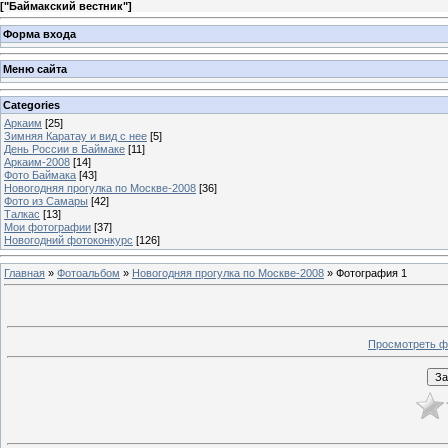
[
"Баймакский вестник"
]
Форма входа
Меню сайта
Categories
Аркаим
[25]
Зимняя Каратау и вид с нее
[5]
День России в Баймаке
[11]
Аркаим-2008
[14]
Фото Баймака
[43]
Новогодняя прогулка по Москве-2008
[36]
Фото из Самары
[42]
Талкас
[13]
Мои фотографии
[37]
Новогодний фотоконкурс
[126]
Главная
»
Фотоальбом
»
Новогодняя прогулка по Москве-2008
» Фотография 1
Просмотреть ф