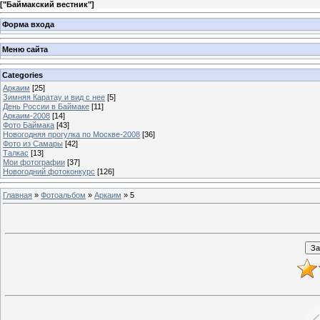
[
"Баймакский вестник"
]
Форма входа
Меню сайта
Categories
Аркаим
[25]
Зимняя Каратау и вид с нее
[5]
День России в Баймаке
[11]
Аркаим-2008
[14]
Фото Баймака
[43]
Новогодняя прогулка по Москве-2008
[36]
Фото из Самары
[42]
Талкас
[13]
Мои фотографии
[37]
Новогодний фотоконкурс
[126]
Главная
»
Фотоальбом
»
Аркаим
» 5