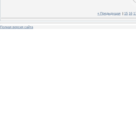
« Предыдущая
|
15
16
1
Полная версия сайта