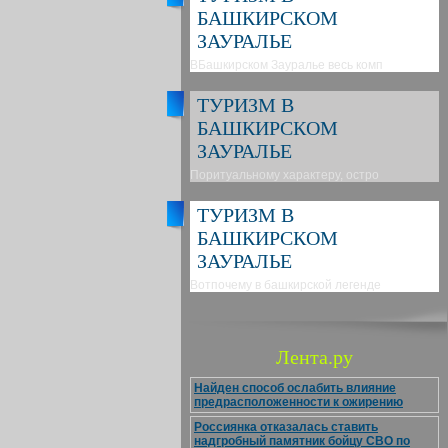
БАШКИРСКОМ
ЗАУРАЛЬЕ
ВБашкирском Зауралье весь комп
ТУРИЗМ В
БАШКИРСКОМ
ЗАУРАЛЬЕ
Поритуальному характеру, остро
ТУРИЗМ В
БАШКИРСКОМ
ЗАУРАЛЬЕ
Вотпочему в башкирской легенде
Лента.ру
Найден способ ослабить влияние
предрасположенности к ожирению
Россиянка отказалась ставить
надгробный памятник бойцу СВО по