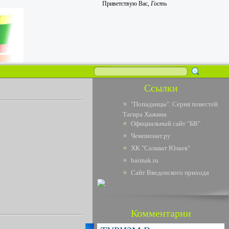
Приветствую Вас
,
Гость
Ссылки
"Попаданцы". Серия повестей
Тагира Хажина
Официальный сайт "БВ"
Чемпионат.ру
ХК "Салават Юлаев"
baimak.ru
Сайт Введенского прихода
Комментарии