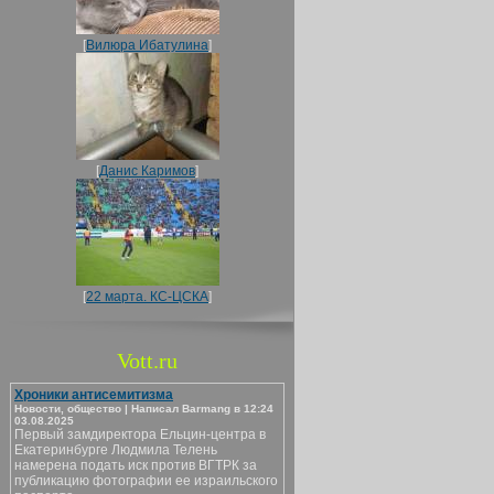
[
Вилюра Ибатулина
]
[
Данис Каримов
]
[
22 марта. КС-ЦСКА
]
Vott.ru
Хроники антисемитизма
Новости, общество | Написал Barmang в 12:24
03.08.2025
Первый замдиректора Ельцин-центра в
Екатеринбурге Людмила Телень
намерена подать иск против ВГТРК за
публикацию фотографии ее израильского