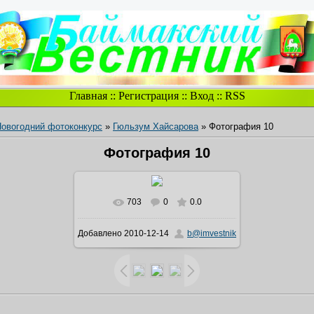
Главная
::
Регистрация
::
Вход
::
RSS
овогодний фотоконкурс
»
Гюльзум Хайсарова
» Фотография 10
Фотография 10
703
0
0.0
В реальном размере
1600x1200
/
Добавлено
2010-12-14
b@imvestnik
252.6Kb