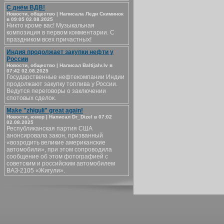
С днём ВДВ!
Новости, общество | Написала Леди Скиминок
в 09:05 02.08.2025
Никто кроме вас! Музыкальная
композиция в первом комментарии. С
праздником всех причастных!
Индия продолжает закупки нефти у
России
Новости, общество | Написал Baltijalv.lv в
07:42 02.08.2025
Государственные нефтекомпании Индии
продолжают закупку топлива у России.
Ведутся переговоры о заключении
спотовых сделок.
Make "zhiguli" great again!
Новости, юмор | Написал Dr_Dizel в 07:02
02.08.2025
Республиканская партия США
анонсировала закон, призванный
«возродить великие американские
автомобили», при этом сопроводила
сообщение об этом фотографией с
советским и российским автомобилем
ВАЗ-2105 «Жигули».