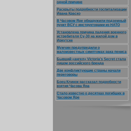
одной причине
Раскрыты подробности госпитализации
Ивана Краско
В Часовом Яре обнаружили подземный
пункт ВСУ с инструкторами из НАТО
Установлена причина падения военного
истребителя Су-30 на жилой дом в
Иркутске
Мужчин предупредили о
малоизвестных симптомах рака пениса
Бывший «ангел» Victoria's Secret стала
лицом российского бренда
Две конфликтующие страны начали
переговоры
Боец Клинок рассказал подробности
взятия Часова Яра
Стало известно о десятках погибших в
Часовом Яре