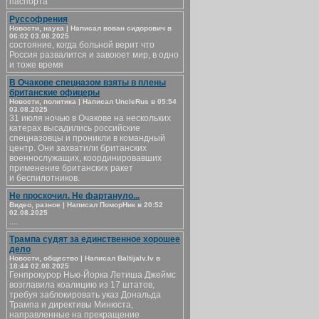
паспорта
Руссофрения
Новости, наука | Написал вован сидорович в
06:02 03.08.2025
состояние, когда больной верит что
Россия развалится и завоюет мир, в одно
и тоже время
В Очакове спецназом взяты в плены
британские офицеры
Новости, политика | Написал UncleRus в 05:54
03.08.2025
31 июля ночью в Очакове на нескольких
катерах высадились российские
спецназовцы и проникли в командный
центр. Они захватили британских
военнослужащих, координировавших
применение британских ракет
и беспилотников.
Не проскочил. Не фартануло...
Видео, разное | Написал ПоморНик в 20:52
02.08.2025
....
Трампа судят за единственное хорошее
дело
Новости, общество | Написал Baltijalv.lv в
18:44 02.08.2025
Генпрокурор Нью-Йорка Летиша Джеймс
возглавила коалицию из 17 штатов,
требуя заблокировать указ Дональда
Трампа и директивы Минюста,
направленные на прекращение