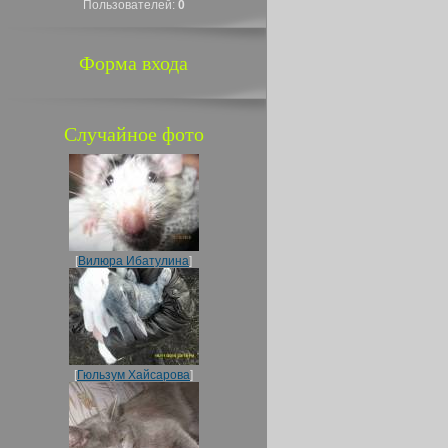
Пользователей:
0
Форма входа
Случайное фото
[
Вилюра Ибатулина
]
[
Гюльзум Хайсарова
]