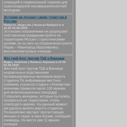
операций и гормональной терапии для
трансгендерной несовершеннолетней
молодежи.
Эстония не пускает своих туристов в
Россию
Новости, общество | Написал Baltijalv.lv в
16:20 02.08.2025
Эстонские пограничники не разрешают
собственным гражданам пройти на
территорию России с туристическими
целями, из-за чего на пограничном пункте
Нарва – Ивангород образовались
многокилометровые очереди.
Жёсткий бунт против ТЦК в Виннице
Видео, политика | Написал Агроном в 10:56
02.08.2025
Жёсткий бунт против ТЦК в Виннице:
недовольные родственники
бусифицированных выломали ворота
стадиона По информации местных
пабликов, утром на стадион «Локомотив»
военкомы привезли около 100 мужчин
для мобилизационных процедур.
Собрались женщины, которые пытались
прорваться на территорию, чтобы
освободить мужчин. На данный момент
им удалось выбить ворота стадиона.
Полицейские хватают протестующих
женщин и тащат в свои бусики, сообщают
очевидцы. На месте уже 11 машин
полиции