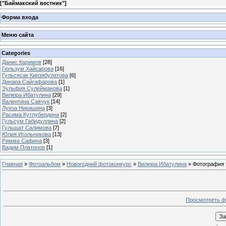
[
"Баймакский вестник"
]
Форма входа
Меню сайта
Categories
Данис Каримов
[28]
Гюльзум Хайсарова
[16]
Гульсясак Кинзябулатова
[6]
Динара Сайгафарова
[1]
Зульфия Сулейманова
[1]
Вилюра Ибатулина
[29]
Валентина Савчук
[14]
Луиза Никишина
[3]
Расима Кутлубердина
[2]
Гульсум Габидуллина
[2]
Гульшат Салимова
[7]
Юлия Игольникова
[13]
Римма Сафина
[3]
Вадим Платонов
[1]
Главная
»
Фотоальбом
»
Новогодний фотоконкурс
»
Вилюра Ибатулина
» Фотография 
Просмотреть ф