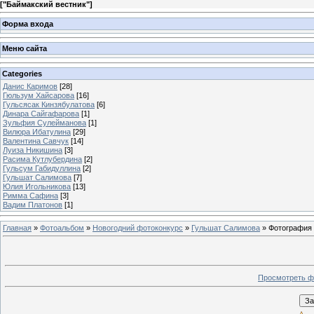
[
"Баймакский вестник"
]
Форма входа
Меню сайта
Categories
Данис Каримов
[28]
Гюльзум Хайсарова
[16]
Гульсясак Кинзябулатова
[6]
Динара Сайгафарова
[1]
Зульфия Сулейманова
[1]
Вилюра Ибатулина
[29]
Валентина Савчук
[14]
Луиза Никишина
[3]
Расима Кутлубердина
[2]
Гульсум Габидуллина
[2]
Гульшат Салимова
[7]
Юлия Игольникова
[13]
Римма Сафина
[3]
Вадим Платонов
[1]
Главная
»
Фотоальбом
»
Новогодний фотоконкурс
»
Гульшат Салимова
» Фотография
Просмотреть ф