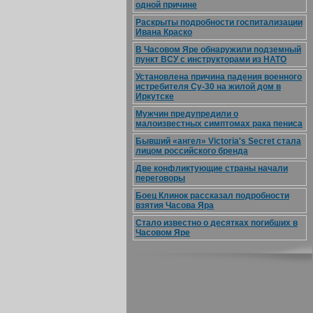
одной причине
Раскрыты подробности госпитализации
Ивана Краско
В Часовом Яре обнаружили подземный
пункт ВСУ с инструкторами из НАТО
Установлена причина падения военного
истребителя Су-30 на жилой дом в
Иркутске
Мужчин предупредили о
малоизвестных симптомах рака пениса
Бывший «ангел» Victoria's Secret стала
лицом российского бренда
Две конфликтующие страны начали
переговоры
Боец Клинок рассказал подробности
взятия Часова Яра
Стало известно о десятках погибших в
Часовом Яре