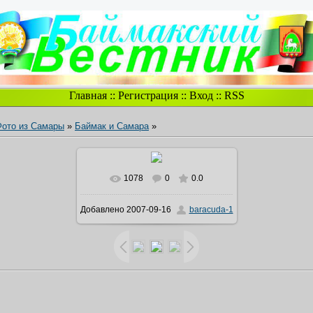
Главная
::
Регистрация
::
Вход
::
RSS
Фото из Самары
»
Баймак и Самара
»
1078
0
0.0
В реальном размере
2152x1527
Добавлено
2007-09-16
baracuda-1
/ 130.1Kb