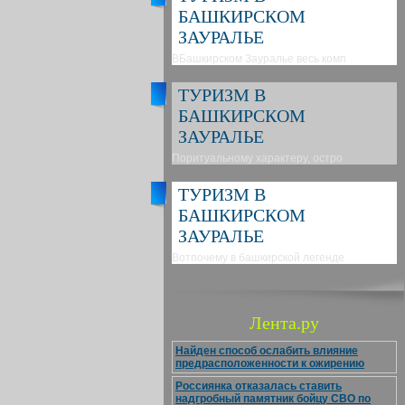
БАШКИРСКОМ
ЗАУРАЛЬЕ
ВБашкирском Зауралье весь комп
ТУРИЗМ В
БАШКИРСКОМ
ЗАУРАЛЬЕ
Поритуальному характеру, остро
ТУРИЗМ В
БАШКИРСКОМ
ЗАУРАЛЬЕ
Вотпочему в башкирской легенде
Лента.ру
Найден способ ослабить влияние
предрасположенности к ожирению
Россиянка отказалась ставить
надгробный памятник бойцу СВО по