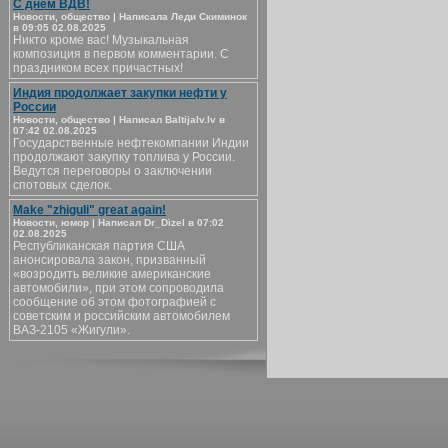
С днём ВДВ!
Новости, общество | Написала Леди Скиминок
в 09:05 02.08.2025
Никто кроме вас! Музыкальная
композиция в первом комментарии. С
праздником всех причастных!
Индия продолжает закупки нефти у
России
Новости, общество | Написал Baltijalv.lv в
07:42 02.08.2025
Государственные нефтекомпании Индии
продолжают закупку топлива у России.
Ведутся переговоры о заключении
спотовых сделок.
Make "zhiguli" great again!
Новости, юмор | Написал Dr_Dizel в 07:02
02.08.2025
Республиканская партия США
анонсировала закон, призванный
«возродить великие американские
автомобили», при этом сопроводила
сообщение об этом фотографией с
советским и российским автомобилем
ВАЗ-2105 «Жигули».