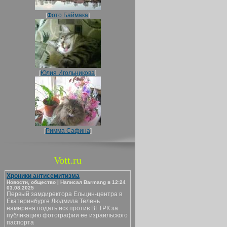
[
Фото Баймака
]
[
Юлия Игольникова
]
[
Римма Сафина
]
Vott.ru
Хроники антисемитизма
Новости, общество | Написал Barmang в 12:24
03.08.2025
Первый замдиректора Ельцин-центра в
Екатеринбурге Людмила Телень
намерена подать иск против ВГТРК за
публикацию фотографии ее израильского
паспорта