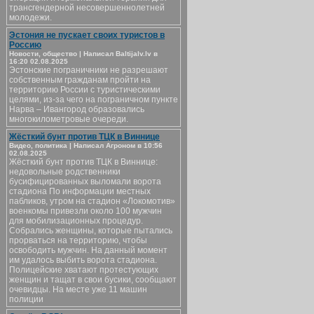
трансгендерной несовершеннолетней
молодежи.
Эстония не пускает своих туристов в
Россию
Новости, общество | Написал Baltijalv.lv в
16:20 02.08.2025
Эстонские пограничники не разрешают
собственным гражданам пройти на
территорию России с туристическими
целями, из-за чего на пограничном пункте
Нарва – Ивангород образовались
многокилометровые очереди.
Жёсткий бунт против ТЦК в Виннице
Видео, политика | Написал Агроном в 10:56
02.08.2025
Жёсткий бунт против ТЦК в Виннице:
недовольные родственники
бусифицированных выломали ворота
стадиона По информации местных
пабликов, утром на стадион «Локомотив»
военкомы привезли около 100 мужчин
для мобилизационных процедур.
Собрались женщины, которые пытались
прорваться на территорию, чтобы
освободить мужчин. На данный момент
им удалось выбить ворота стадиона.
Полицейские хватают протестующих
женщин и тащат в свои бусики, сообщают
очевидцы. На месте уже 11 машин
полиции