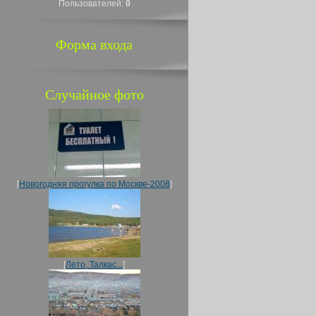
Пользователей:
0
Форма входа
Случайное фото
[
Новогодняя прогулка по Москве-2008
]
[
Лето, Талкас...
]