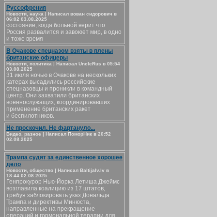
Руссофрения
Новости, наука | Написал вован сидорович в
06:02 03.08.2025
состояние, когда больной верит что
Россия развалится и завоюет мир, в одно
и тоже время
В Очакове спецназом взяты в плены
британские офицеры
Новости, политика | Написал UncleRus в 05:54
03.08.2025
31 июля ночью в Очакове на нескольких
катерах высадились российские
спецназовцы и проникли в командный
центр. Они захватили британских
военнослужащих, координировавших
применение британских ракет
и беспилотников.
Не проскочил. Не фартануло...
Видео, разное | Написал ПоморНик в 20:52
02.08.2025
....
Трампа судят за единственное хорошее
дело
Новости, общество | Написал Baltijalv.lv в
18:44 02.08.2025
Генпрокурор Нью-Йорка Летиша Джеймс
возглавила коалицию из 17 штатов,
требуя заблокировать указ Дональда
Трампа и директивы Минюста,
направленные на прекращение
операций и гормональной терапии для