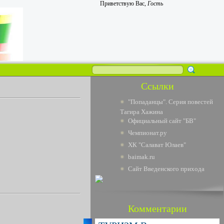
Приветствую Вас
,
Гость
Ссылки
"Попаданцы". Серия повестей
Тагира Хажина
Официальный сайт "БВ"
Чемпионат.ру
ХК "Салават Юлаев"
baimak.ru
Сайт Введенского прихода
Комментарии