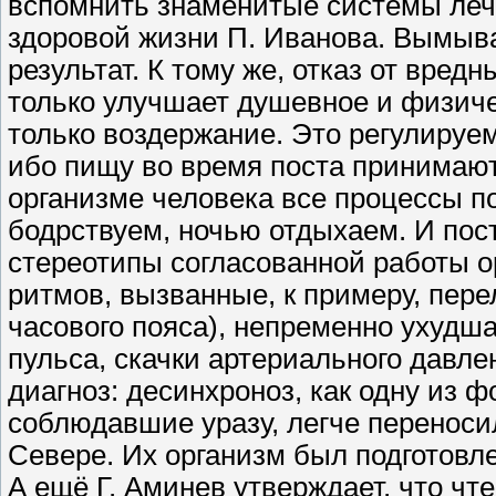
вспомнить знаменитые системы лече
здоровой жизни П. Иванова. Вымыва
результат. К тому же, отказ от вр
только улучшает душевное и физиче
только воздержание. Это регулируе
ибо пищу во время поста принимают
организме человека все процессы 
бодрствуем, ночью отдыхаем. И по
стереотипы согласованной работы о
ритмов, вызванные, к примеру, пер
часового пояса), непременно ухудш
пульса, скачки артериального давле
диагноз: десинхроноз, как одну из 
соблюдавшие уразу, легче переноси
Севере. Их организм был подготовл
А ещё Г. Аминев утверждает, что чт