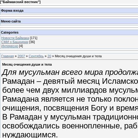
[
"Баймакский вестник"
]
Форма входа
Меню сайта
Categories
Новости Баймака
[171]
СМИ о Башкирии
[36]
Интересно
[4]
Главная
»
2007
»
Сентябрь
»
20
» Месяц очищения души и тела
Месяц очищения души и тела
Для мусульман всего мира продолж
Рамадан – девятый месяц Исламског
более чем двух миллиардов мусульм
Рамадана является не только покло
очищения, посвящения Богу и время
В Рамадан у мусульман традиционн
освобождались военнопленные, раб
нуждающимся.