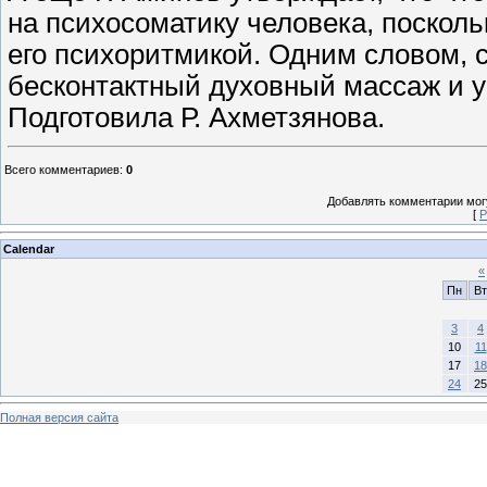
на психосоматику человека, посколь
его психоритмикой. Одним словом,
бесконтактный духовный массаж и у
Подготовила Р. Ахметзянова.
Всего комментариев
:
0
Добавлять комментарии могу
[
Р
Calendar
«
Пн
Вт
3
4
10
11
17
18
24
25
Полная версия сайта