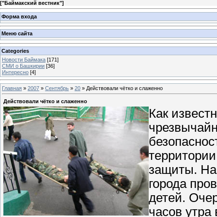
[
"Баймакский вестник"
]
Форма входа
Меню сайта
Categories
Новости Баймака
[171]
СМИ о Башкирии
[36]
Интересно
[4]
Главная
»
2007
»
Сентябрь
»
20
» Действовали чётко и слаженно
Действовали чётко и слаженно
Как извест
чрезвычайн
безопасност
территории
защиты. На
города про
детей. Оче
часов утра 