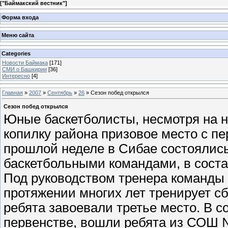
[
"Баймакский вестник"
]
Форма входа
Меню сайта
Categories
Новости Баймака
[171]
СМИ о Башкирии
[36]
Интересно
[4]
Главная
»
2007
»
Сентябрь
»
26
» Сезон побед открылся
Сезон побед открылся
Юные баскетболисты, несмотря на на
копилку района призовое место с пе
прошлой неделе в Сибае состоялис
баскетбольными командами, в соста
Под руководством тренера команды 
протяжении многих лет тренирует с
ребята завоевали третье место. В 
первенстве, вошли ребята из СОШ №