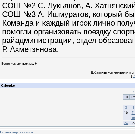
СОШ №2 С. Лукьянов, А. Хатнянский,
СОШ №3 А. Ишмуратов, который был
Команда и каждый игрок лично полу
помогли организовать поездку спорт
райадминистрации, отдел образован
Р. Ахметзянова.
Всего комментариев
:
0
Добавлять комментарии могу
[
Р
Calendar
«
Пн
Вт
3
4
10
11
17
18
24
25
Полная версия сайта