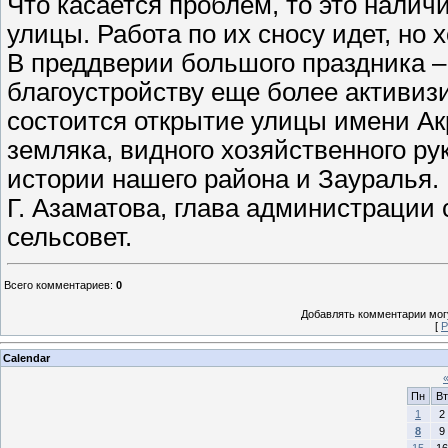
Что касается проблем, то это налич
улицы. Работа по их сносу идет, но 
В преддверии большого праздника –
благоустройству еще более активиз
состоится открытие улицы имени А
земляка, видного хозяйственного ру
истории нашего района и Зауралья.
Г. Азаматова, глава администрации 
сельсовет.
Всего комментариев
:
0
Добавлять комментарии могу
[
Р
Calendar
Пн
Вт
1
2
8
9
15
16