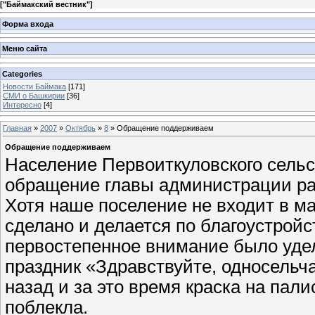
[
"Баймакский вестник"
]
Форма входа
Меню сайта
Categories
Новости Баймака
[171]
СМИ о Башкирии
[36]
Интересно
[4]
Главная
»
2007
»
Октябрь
»
8
» Обращение поддерживаем
Обращение поддерживаем
Население Первоиткуловского сельс
обращение главы администрации рай
Хотя наше поселение не входит в м
сделано и делается по благоустройс
первостепенное внимание было уде
праздник «Здравствуйте, односельча
назад и за это время краска на пали
поблекла.