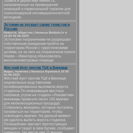
Трампа и директивы Минюста,
направленные на прекращение
операций и гормональной терапии для
трансгендерной несовершеннолетней
молодежи.
Эстония не пускает своих туристов в
Россию
Новости, общество | Написал Baltijalv.lv в
16:20 02.08.2025
Эстонские пограничники не разрешают
собственным гражданам пройти на
территорию России с туристическими
целями, из-за чего на пограничном пункте
Нарва – Ивангород образовались
многокилометровые очереди.
Жёсткий бунт против ТЦК в Виннице
Видео, политика | Написал Агроном в 10:56
02.08.2025
Жёсткий бунт против ТЦК в Виннице:
недовольные родственники
бусифицированных выломали ворота
стадиона По информации местных
пабликов, утром на стадион «Локомотив»
военкомы привезли около 100 мужчин
для мобилизационных процедур.
Собрались женщины, которые пытались
прорваться на территорию, чтобы
освободить мужчин. На данный момент
им удалось выбить ворота стадиона.
Полицейские хватают протестующих
женщин и тащат в свои бусики, сообщают
очевидцы. На месте уже 11 машин