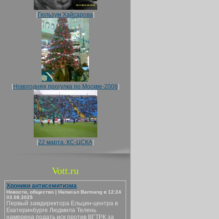
[
Гюльзум Хайсарова
]
[
Новогодняя прогулка по Москве-2008
]
[
22 марта. КС-ЦСКА
]
Vott.ru
Хроники антисемитизма
Новости, общество | Написал Barmang в 12:24
03.08.2025
Первый замдиректора Ельцин-центра в
Екатеринбурге Людмила Телень
намерена подать иск против ВГТРК за