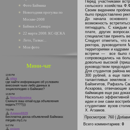
Перед участниками вст
Фото Баймака
сельского хозяйства Ф.
Своим видением проблем
Новогодняя прогулка по
было предоставлено рект
До начала основного 
Москве-2008
возможность встретитьс
Баймак и Самара
пятнадцать. С каждым и
плате, других вопроса
22 марта 2008. КС-ЦСКА
специалистам принять в
Лето, Талкас...
Следует отметить, что 
ректора, руководителя 
Мои фото
территориями и кадрами
встречи — все было пр
сопровождались на бол
довольно высокой (приш
Мини-чат
руководством председат
Для студентов района м
300 рублей, а еще пап
талантливых земляков –
Байзигитов, Рафаэль Са
Аскарова, отвечающие з
баймакцев еще раз доказ
Насколько эффективной б
идеи и они сами востреб
студентами вузов столи
Х. Агзамов.
Просмотров
: 760 |
Добав
Всего комментариев
:
0