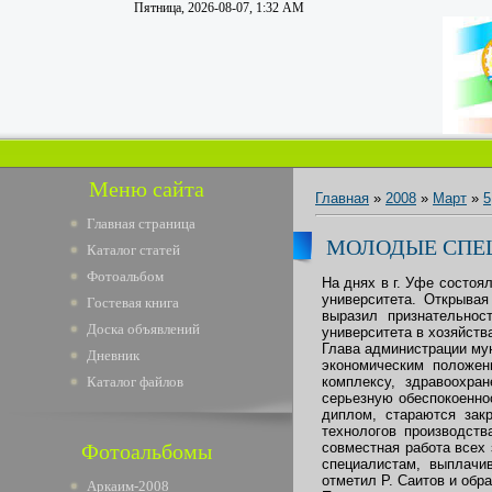
Пятница, 2026-08-07, 1:32 AM
Меню сайта
Главная
»
2008
»
Март
»
5
Главная страница
МОЛОДЫЕ СПЕ
Каталог статей
Фотоальбом
На днях в г. Уфе состоя
университета. Открывая
Гостевая книга
выразил признательнос
Доска объявлений
университета в хозяйств
Глава администрации мун
Дневник
экономическим положен
Каталог файлов
комплексу, здравоохра
серьезную обеспокоеннос
диплом, стараются зак
технологов производств
Фотоальбомы
совместная работа всех 
специалистам, выплачи
отметил Р. Саитов и обр
Аркаим-2008