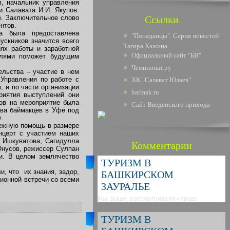
, начальник управления
и Салавата И.И. Якупов.
в. Заключительное слово
Ссылки
нтов.
на была предоставлена
"Попаданцы". Серия повестей
ускников значится всего
Тагира Хажина
иях работы и заработной
Официальный сайт "БВ"
телями поможет будущим
Чемпионат.ру
ельства – участие в нем
 Управления по работе с
ХК "Салават Юлаев"
 и по части организации
baimak.ru
риятия выступлений они
ов на мероприятие была
Сайт Введенского прихода
тва баймакцев в Уфе под
.
нежную помощь в размере
нцерт с участием наших
 Ишкуватова, Сагидулла
Комментарии
Юнусов, режиссер Сулпан
и. В целом землячество
ТУРИЗМ В
, что их знания, задор,
БАШКИРСКОМ
ционной встречи со всеми
ЗАУРАЛЬЕ
Мы, выше, рассматривали «праве
ТУРИЗМ В