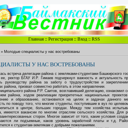
Главная
::
Регистрация
::
Вход
::
RSS
» Молодые специалисты у нас востребованы
ЦИАЛИСТЫ У НАС ВОСТРЕБОВАНЫ
лась встреча делегации района с земляками-студентами Башкирского го
 ее, ректор БГАУ И.Р. Гимаев подчеркнул важность и актуальность п
ть руководству района за заботу о трудоустройстве и закреплении
ах района, призвал совместно работать в этом направлении.
иципального района Р.Р. Саитов, возглавивший делегацию, ознакомил с
ием района, ходом реализации приоритетных национальных проекто
нению и образованию, остановился на целях и задачах данного м
ть по поводу того, что многие студенты, поступившие в вуз по целево
репиться в центре, больших городах. Между тем хозяйства испыты
а, имеются вакансии по многим отраслям сельского хозяйства. Для 
заинтересованных сторон. Многое зависит от того, какие условия созд
ваются ли подъемные, каков уровень заработной платы и т.д. Рай
атился к студентам-землякам с добрыми пожеланиями.