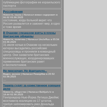
публикацию фотографии ее израильского
паспорта
Руссофрения
Новости, наука | Написал вован сидорович в
06:02 03.08.2025
состояние, когда больной верит что
Россия развалится и завоюет мир, в одно
и тоже время
В Очакове спецназом взяты в плены
британские офицеры
Новости, политика | Написал UncleRus в 05:54
03.08.2025
31 июля ночью в Очакове на нескольких
катерах высадились российские
спецназовцы и проникли в командный
центр. Они захватили британских
военнослужащих, координировавших
применение британских ракет
и беспилотников.
Не проскочил. Не фартануло...
Видео, разное | Написал ПоморНик в 20:52
02.08.2025
....
Трампа судят за единственное хорошее
дело
Новости, общество | Написал Baltijalv.lv в
18:44 02.08.2025
Генпрокурор Нью-Йорка Летиша Джеймс
возглавила коалицию из 17 штатов,
требуя заблокировать указ Дональда