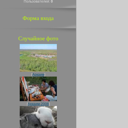
Пользователей:
0
Форма входа
Случайное фото
[
Аркаим
]
[
Аркаим-2008
]