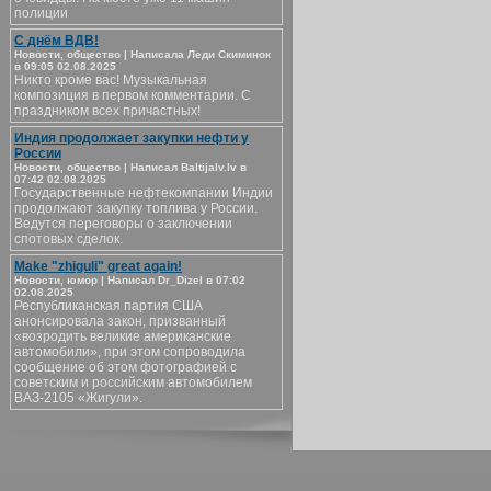
полиции
С днём ВДВ!
Новости, общество | Написала Леди Скиминок
в 09:05 02.08.2025
Никто кроме вас! Музыкальная
композиция в первом комментарии. С
праздником всех причастных!
Индия продолжает закупки нефти у
России
Новости, общество | Написал Baltijalv.lv в
07:42 02.08.2025
Государственные нефтекомпании Индии
продолжают закупку топлива у России.
Ведутся переговоры о заключении
спотовых сделок.
Make "zhiguli" great again!
Новости, юмор | Написал Dr_Dizel в 07:02
02.08.2025
Республиканская партия США
анонсировала закон, призванный
«возродить великие американские
автомобили», при этом сопроводила
сообщение об этом фотографией с
советским и российским автомобилем
ВАЗ-2105 «Жигули».