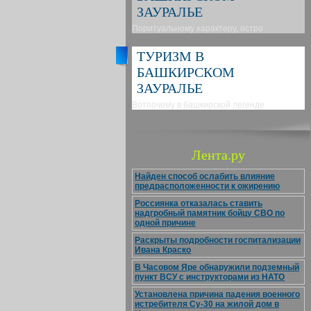
ЗАУРАЛЬЕ
Поритуальному характеру, остро
ТУРИЗМ В
БАШКИРСКОМ
ЗАУРАЛЬЕ
Вотпочему в башкирской легенде
Лента.ру
Найден способ ослабить влияние
предрасположенности к ожирению
Россиянка отказалась ставить
надгробный памятник бойцу СВО по
одной причине
Раскрыты подробности госпитализации
Ивана Краско
В Часовом Яре обнаружили подземный
пункт ВСУ с инструкторами из НАТО
Установлена причина падения военного
истребителя Су-30 на жилой дом в