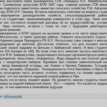
речи выступили также руководитель СПК «Акмурун» Н.Х. Мамбеткулов
Ф. Салимьянов, выпускник БГАУ 2007 года, главный агроном СПК имен
ы поделился заместитель министра сельского хозяйства Р.Ш. Афзало
ору БГАУ И.Р. Гимаеву. Встреча закончилась ответами на вопросы студе
мероприятия руководителям хозяйств, сельхозпредприятий райо
я со студентами, заканчивающими университет в этом году. Таких вып
з них состоялся конкретный разговор об их трудоустройстве, услов
х. Надо полагать, встреча с глазу на глаз с будущими работода
ерное решение.
мероприятие в БГАУ прошло на высоком уровне и по части представит
Минсельхоза, а также куратора района, главного консультанта отдела
 Администрации Президента РБ И.Л. Фатхуллина само говорит о многом,
одумано до мелочей. Достаточно отметить, что для лучшего восп
ьшом экране кадрами из фильма о баймакской земле. И явка студент
ли 119 человек из 140). Во всем этом есть немалая заслуга землячес
еля Ф.М. Байрамгулова, проделавшего большую организаторскую работу
ероприятие, безусловно, понравилось. Ведь каждый из них получил де
ку с канцелярским набором. Вдобавок был показан замечательный ко
 звезд башкирской эстрады, как Азамат и Насима Тимеровы, Гульдар
гитов, ансамбль «Евразия». Тележурналисты Рита Уметбаева и Наиль 
а культурную часть встречи, отлично справились со своими задачам
ало, что оно является надежной опорой района в Уфе.
ыла эта встреча, покажет время. Но думается, многие студенты поняли
ованы на родной баймакской земле. Это — главное. Что касается тради
цы, то она намечена в ближайшее будущее.
ил
:
b@imvestnik