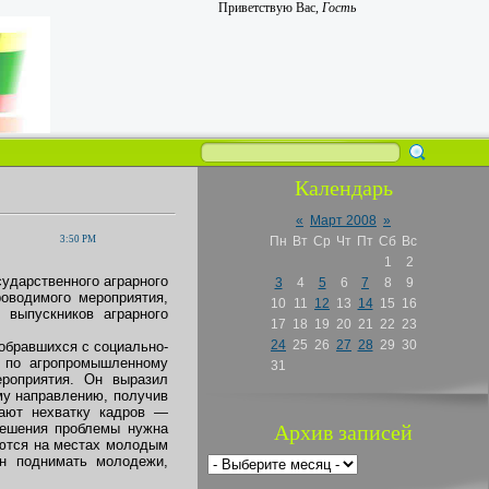
Приветствую Вас
,
Гость
Календарь
«
Март 2008
»
3:50 PM
Пн
Вт
Ср
Чт
Пт
Сб
Вс
1
2
сударственного аграрного
3
4
5
6
7
8
9
роводимого мероприятия,
10
11
12
13
14
15
16
 выпускников аграрного
17
18
19
20
21
22
23
24
25
26
27
28
29
30
обравшихся с социально-
в по агропромышленному
31
ероприятия. Он выразил
му направлению, получив
вают нехватку кадров —
решения проблемы нужна
Архив записей
аются на местах молодым
он поднимать молодежи,