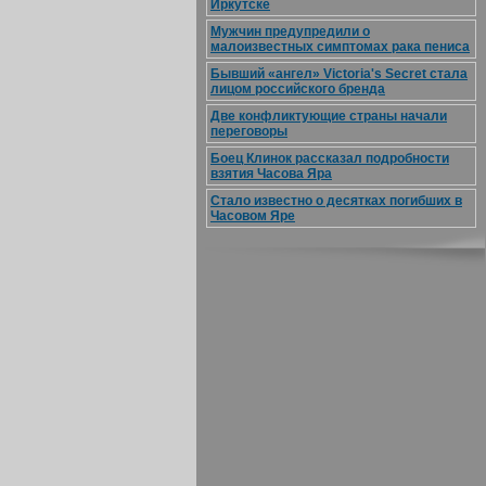
Иркутске
Мужчин предупредили о
малоизвестных симптомах рака пениса
Бывший «ангел» Victoria's Secret стала
лицом российского бренда
Две конфликтующие страны начали
переговоры
Боец Клинок рассказал подробности
взятия Часова Яра
Стало известно о десятках погибших в
Часовом Яре