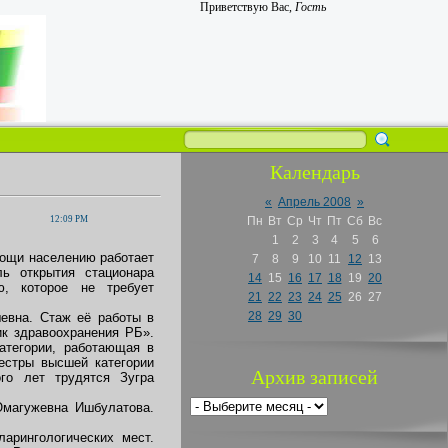
Приветствую Вас
,
Гость
Календарь
«
Апрель 2008
»
12:09 PM
Пн
Вт
Ср
Чт
Пт
Сб
Вс
1
2
3
4
5
6
ощи населению работает
7
8
9
10
11
12
13
ль открытия стационара
14
15
16
17
18
19
20
ю, которое не требует
21
22
23
24
25
26
27
28
29
30
шевна. Стаж её работы в
ик здравоохранения РБ».
атегории, работающая в
естры высшей категории
Архив записей
го лет трудятся Зугра
Юмагужевна Ишбулатова.
ларингологических мест.