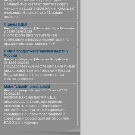
им удалось выбить ворота стадиона.
Полицейские хватают протестующих
женщин и тащат в свои бусики, сообщают
очевидцы. На месте уже 11 машин
полиции
С днём ВДВ!
Новости, общество | Написала Леди Скиминок
в 09:05 02.08.2025
Никто кроме вас! Музыкальная
композиция в первом комментарии. С
праздником всех причастных!
Индия продолжает закупки нефти у
России
Новости, общество | Написал Baltijalv.lv в
07:42 02.08.2025
Государственные нефтекомпании Индии
продолжают закупку топлива у России.
Ведутся переговоры о заключении
спотовых сделок.
Make "zhiguli" great again!
Новости, юмор | Написал Dr_Dizel в 07:02
02.08.2025
Республиканская партия США
анонсировала закон, призванный
«возродить великие американские
автомобили», при этом сопроводила
сообщение об этом фотографией с
советским и российским автомобилем
ВАЗ-2105 «Жигули».