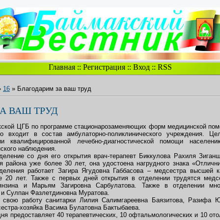
Главная
::
Регистрация
::
Вход
::
RSS
»
16
» Благодарим за ваш труд
А ВАШ ТРУД
кской ЦГБ по программе стационарозаменяющих форм медицинской пом
о входит в состав амбулаторно-поликлинического учреждения. Це
ии квалифицированной лечебно-диагностической помощи населени
нского наблюдения.
деление со дня его открытия врач-терапевт Биккулова Рахиля Зиган
я района уже более 30 лет, она удостоена нагрудного знака «Отличн
деления работает Загира Ягудовна Габбасова – медсестра высшей к
е 20 лет. Также с первых дней открытия в отделении трудятся медс
янзина и Марьям Загировна Сарбулатова. Также в отделении мно
и Сулпан Фазлетдиновна Муратова.
 свою работу санитарки Лилия Салимгареевна Баязитова, Разифа 
 сестра-хозяйка Васима Булатовна Бактыбаева.
ня предоставляет 40 терапевтических, 10 офтальмологических и 10 ото