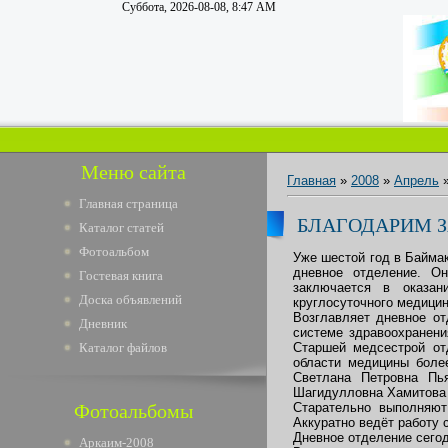
Суббота, 2026-08-08, 8:47 AM
Меню сайта
Главная
»
2008
»
Апрель
Главная страница
БЛАГОДАРИМ З
Каталог статей
Фотоальбом
Уже шестой год в Байма
дневное отделение. Он
Гостевая книга
заключается в оказан
Доска объявлений
круглосуточного медици
Возглавляет дневное от
Дневник
системе здравоохранени
Каталог файлов
Старшей медсестрой от
области медицины боле
Светлана Петровна Пь
Шагидулловна Хамитова 
Фотоальбомы
Старательно выполняют
Аккуратно ведёт работу
Дневное отделение сегод
Аркаим-2008