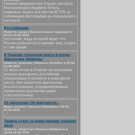
Первый замдиректора Ельцин-центра в
Екатеринбурге Людмила Телень
намерена подать иск против ВГТРК за
публикацию фотографии ее израильского
паспорта
Руссофрения
Новости, наука | Написал вован сидорович в
06:02 03.08.2025
состояние, когда больной верит что
Россия развалится и завоюет мир, в одно
и тоже время
В Очакове спецназом взяты в плены
британские офицеры
Новости, политика | Написал UncleRus в 05:54
03.08.2025
31 июля ночью в Очакове на нескольких
катерах высадились российские
спецназовцы и проникли в командный
центр. Они захватили британских
военнослужащих, координировавших
применение британских ракет
и беспилотников.
Не проскочил. Не фартануло...
Видео, разное | Написал ПоморНик в 20:52
02.08.2025
....
Трампа судят за единственное хорошее
дело
Новости, общество | Написал Baltijalv.lv в
18:44 02.08.2025