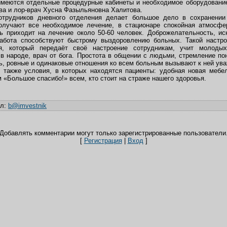
имеются отдельные процедурные кабинеты и необходимое оборудование
а и лор-врач Хусна Фазыльяновна Халитова.
отрудников дневного отделения делает большое дело в сохранении
олучают все необходимое лечение, в стационаре спокойная атмосфе
нь приходит на лечение около 50-60 человек. Доброжелательность, и
забота способствуют быстрому выздоровлению больных. Такой настро
я, который передаёт своё настроение сотрудникам, учит молодых
 в народе, врач от бога. Простота в общении с людьми, стремление по
ь, ровные и одинаковые отношения ко всем больным вызывают к ней ува
также условия, в которых находятся пациенты: удобная новая мебел
«Большое спасибо!» всем, кто стоит на страже нашего здоровья.
ил
:
b@imvestnik
Добавлять комментарии могут только зарегистрированные пользователи
[
Регистрация
|
Вход
]