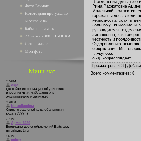
В отделении для этого 
Фото Баймака
Рима Рафкатовна Аминев
Маленький коллектив с
Новогодняя прогулка по
горожан. Здесь люди п
нервозности, хотя в де
Москве-2008
больному, внимание и 
Баймак и Самара
руководителя отделени
Зиганшевна, как говорят
22 марта 2008. КС-ЦСКА
честность и порядочност
Лето, Талкас...
Оздоровлению помогают 
оформление. Мы говорим 
Мои фото
Г. Якупова,
общ. корреспондент.
Просмотров
: 793 |
Добав
Мини-чат
Всего комментариев
:
0