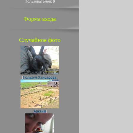
Пользователей:
0
Форма входа
Случайное фото
[
Гюльзум Хайсарова
]
[
Аркаим
]