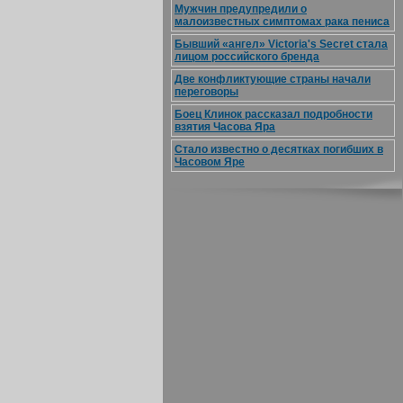
Мужчин предупредили о
малоизвестных симптомах рака пениса
Бывший «ангел» Victoria's Secret стала
лицом российского бренда
Две конфликтующие страны начали
переговоры
Боец Клинок рассказал подробности
взятия Часова Яра
Стало известно о десятках погибших в
Часовом Яре