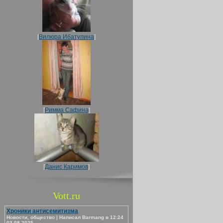
[
Вилюра Ибатулина
]
[
Римма Сафина
]
[
Данис Каримов
]
Vott.ru
Хроники антисемитизма
Новости, общество | Написал Barmang в 12:24
03.08.2025