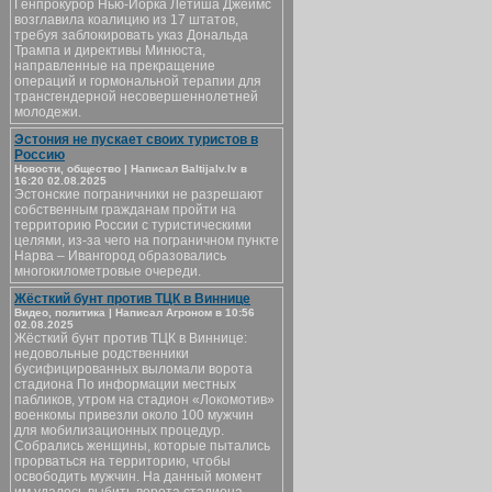
Генпрокурор Нью-Йорка Летиша Джеймс
возглавила коалицию из 17 штатов,
требуя заблокировать указ Дональда
Трампа и директивы Минюста,
направленные на прекращение
операций и гормональной терапии для
трансгендерной несовершеннолетней
молодежи.
Эстония не пускает своих туристов в
Россию
Новости, общество | Написал Baltijalv.lv в
16:20 02.08.2025
Эстонские пограничники не разрешают
собственным гражданам пройти на
территорию России с туристическими
целями, из-за чего на пограничном пункте
Нарва – Ивангород образовались
многокилометровые очереди.
Жёсткий бунт против ТЦК в Виннице
Видео, политика | Написал Агроном в 10:56
02.08.2025
Жёсткий бунт против ТЦК в Виннице:
недовольные родственники
бусифицированных выломали ворота
стадиона По информации местных
пабликов, утром на стадион «Локомотив»
военкомы привезли около 100 мужчин
для мобилизационных процедур.
Собрались женщины, которые пытались
прорваться на территорию, чтобы
освободить мужчин. На данный момент