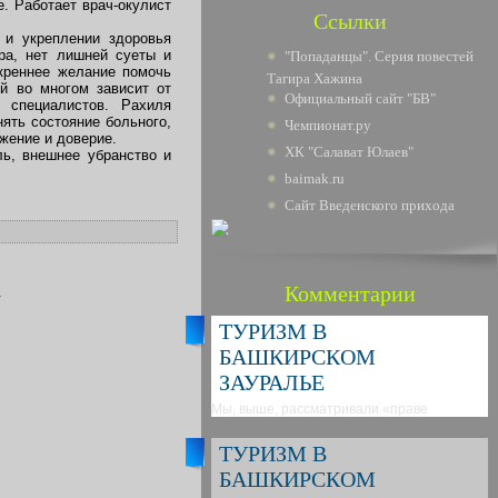
. Работает врач-окулист
Ссылки
 и укреплении здоровья
ра, нет лишней суеты и
"Попаданцы". Серия повестей
скреннее желание помочь
Тагира Хажина
й во многом зависит от
Официальный сайт "БВ"
 специалистов. Рахиля
нять состояние больного,
Чемпионат.ру
жение и доверие.
ХК "Салават Юлаев"
ь, внешнее убранство и
baimak.ru
Сайт Введенского прихода
Комментарии
.
ТУРИЗМ В
БАШКИРСКОМ
ЗАУРАЛЬЕ
Мы, выше, рассматривали «праве
ТУРИЗМ В
БАШКИРСКОМ