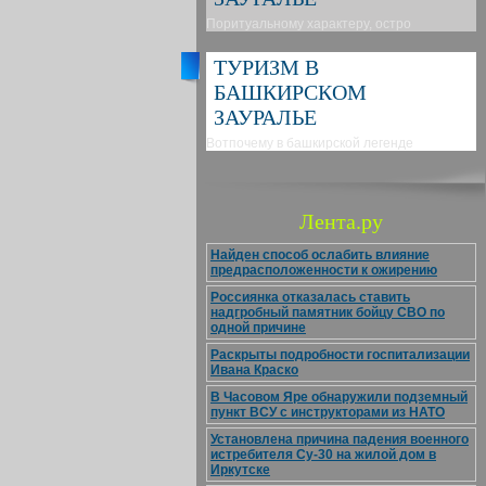
Поритуальному характеру, остро
ТУРИЗМ В
БАШКИРСКОМ
ЗАУРАЛЬЕ
Вотпочему в башкирской легенде
Лента.ру
Найден способ ослабить влияние
предрасположенности к ожирению
Россиянка отказалась ставить
надгробный памятник бойцу СВО по
одной причине
Раскрыты подробности госпитализации
Ивана Краско
В Часовом Яре обнаружили подземный
пункт ВСУ с инструкторами из НАТО
Установлена причина падения военного
истребителя Су-30 на жилой дом в
Иркутске