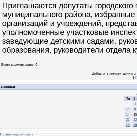
Приглашаются депутаты городского 
муниципального района, избранные 
организаций и учреждений, предст
уполномоченные участковые инспек
заведующие детскими садами, руко
образования, руководители отдела к
Всего комментариев
:
0
Добавлять комментарии могу
[
Р
Calendar
Пн
Вт
1
7
8
14
15
21
22
28
29
Полная версия сайта