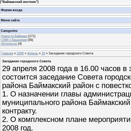
[
"Баймакский вестник"
]
Форма входа
Меню сайта
Categories
Новости Баймака
[171]
СМИ о Башкирии
[36]
Интересно
[4]
Главная
»
2008
»
Апрель
»
29
» Заседание городского Совета
Заседание городского Совета
29 апреля 2008 года в 16.00 часов 
состоится заседание Совета городс
района Баймакский район с повестко
1. О назначении главы администрац
муниципального района Баймакский
контракту.
2. О комплексном плане мероприяти
2008 год.