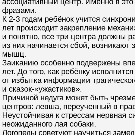
ассоциативный центр. Именно в это
фразами.
К 2-3 годам ребёнок учится синхрон
лет происходит закрепление механи
и понятно, все три центра должны р
из них начинается сбой, возникают
мышц.
Заиканию особенно подвержены впеч
лет. До того, как ребёнку исполнитс
от избытка информации трагическог
и сказок-«ужастиков».
Причиной недуга может быть чрезм
центров: левша, переученный в прав
Неустойчивая к стрессам нервная с
неожиданного лая собаки.
Логопеды советуют научиться замед