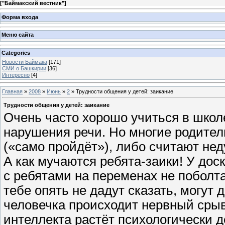
[
"Баймакский вестник"
]
Форма входа
Меню сайта
Categories
Новости Баймака
[171]
СМИ о Башкирии
[36]
Интересно
[4]
Главная
»
2008
»
Июнь
»
2
» Трудности общения у детей: заикание
Трудности общения у детей: заикание
Очень часто хорошо учиться в шко
нарушения речи. Но многие родител
(«само пройдёт»), либо считают не
А как мучаются ребята-заики! У дос
с ребятами на переменах не поболт
тебе опять не дадут сказать, могут 
человечка происходит нервный срыв
интеллекта растёт психологически 