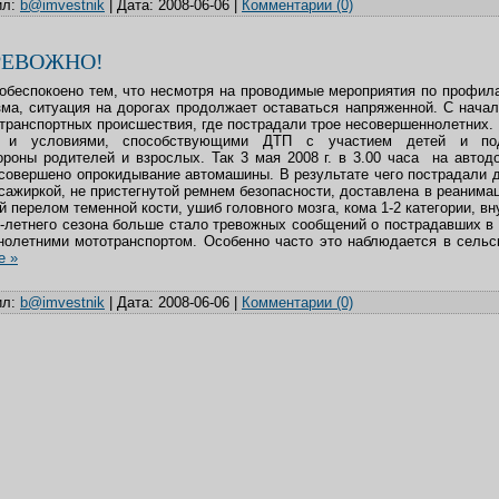
л:
b@imvestnik
|
Дата:
2008-06-06
|
Комментарии (0)
РЕВОЖНО!
еспокоено тем, что несмотря на проводимые мероприятия по профила
зма, ситуация на дорогах продолжает оставаться напряженной. С начал
транспортных происшествия, где пострадали трое несовершеннолетних.
 и условиями, способствующими ДТП с участием детей и под
ороны родителей и взрослых. Так 3 мая 2008 г. в 3.00 часа на автод
совершено опрокидывание автомашины. В результате чего пострадали 
ссажиркой, не пристегнутой ремнем безопасности, доставлена в реанима
 перелом теменной кости, ушиб головного мозга, кома 1-2 категории, в
-летнего сезона больше стало тревожных сообщений о пострадавших в
олетними мототранспортом. Особенно часто это наблюдается в сельс
е »
л:
b@imvestnik
|
Дата:
2008-06-06
|
Комментарии (0)