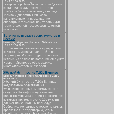
18:44 02.08.2025
Генпрокурор Нью-Йорка Летиша Джеймс
возглавила коалицию из 17 штатов,
требуя заблокировать указ Дональда
Трампа и директивы Минюста,
направленные на прекращение
операций и гормональной терапии для
трансгендерной несовершеннолетней
молодежи.
Эстония не пускает своих туристов в
Россию
Новости, общество | Написал Baltijalv.lv в
16:20 02.08.2025
Эстонские пограничники не разрешают
собственным гражданам пройти на
территорию России с туристическими
целями, из-за чего на пограничном пункте
Нарва – Ивангород образовались
многокилометровые очереди.
Жёсткий бунт против ТЦК в Виннице
Видео, политика | Написал Агроном в 10:56
02.08.2025
Жёсткий бунт против ТЦК в Виннице:
недовольные родственники
бусифицированных выломали ворота
стадиона По информации местных
пабликов, утром на стадион «Локомотив»
военкомы привезли около 100 мужчин
для мобилизационных процедур.
Собрались женщины, которые пытались
прорваться на территорию, чтобы
освободить мужчин. На данный момент