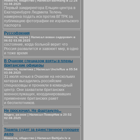
Новости, общество | Написал Barmang в 12:24
03.08.2025
Первый замдиректора Ельцин-центра в
Екатеринбурге Людмила Телень
намерена подать иск против ВГТРК за
публикацию фотографии ее израильского
паспорта
Руссофрения
Новости, наука | Написал вован сидорович в
06:02 03.08.2025
состояние, когда больной верит что
Россия развалится и завоюет мир, в одно
и тоже время
В Очакове спецназом взяты в плены
британские офицеры
Новости, политика | Написал UncleRus в 05:54
03.08.2025
31 июля ночью в Очакове на нескольких
катерах высадились российские
спецназовцы и проникли в командный
центр. Они захватили британских
военнослужащих, координировавших
применение британских ракет
и беспилотников.
Не проскочил. Не фартануло...
Видео, разное | Написал ПоморНик в 20:52
02.08.2025
....
Трампа судят за единственное хорошее
дело
Новости, общество | Написал Baltijalv.lv в