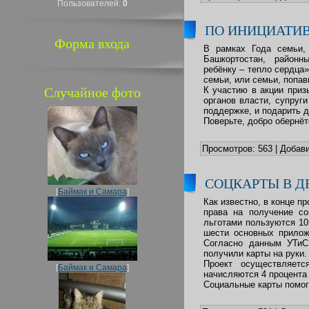
Пользователей:
0
ПО ИНИЦИАТИВ
Форма входа
В рамках Года семьи,
Башкортостан, районны
ребёнку – тепло сердца
семьи, или семьи, попа
Случайное фото
К участию в акции приз
органов власти, супруг
поддержке, и подарить д
Поверьте, добро обернёт
Просмотров:
563
|
Добави
СОЦКАРТЫ В Д
[
Баймак и Самара
]
Как известно, в конце п
права на получение с
льготами пользуются 10
шести основных прилож
Согласно данным УТиС
получили карты на руки.
Проект осуществляетс
[
Баймак и Самара
]
начисляются 4 процента
Социальные карты помог