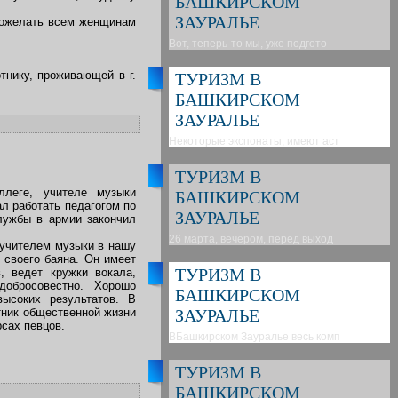
БАШКИРСКОМ
ЗАУРАЛЬЕ
 пожелать всем женщинам
Вот, теперь-то мы, уже подгото
тнику, проживающей в г.
ТУРИЗМ В
БАШКИРСКОМ
ЗАУРАЛЬЕ
Некоторые экспонаты, имеют аст
ТУРИЗМ В
ллеге, учителе музыки
БАШКИРСКОМ
л работать педагогом по
ЗАУРАЛЬЕ
лужбы в армии закончил
26 марта, вечером, перед выход
 учителем музыки в нашу
 своего баяна. Он имеет
ТУРИЗМ В
, ведет кружки вокала,
добросовестно. Хорошо
БАШКИРСКОМ
высоких результатов. В
тник общественной жизни
ЗАУРАЛЬЕ
рсах певцов.
ВБашкирском Зауралье весь комп
ТУРИЗМ В
БАШКИРСКОМ