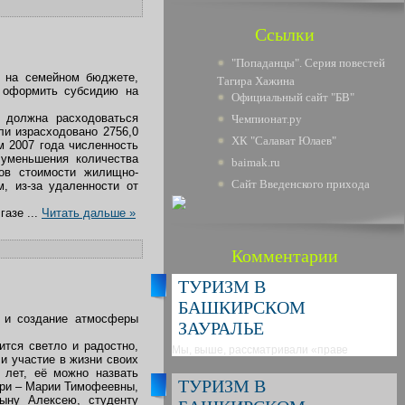
Ссылки
"Попаданцы". Серия повестей
 на семейном бюджете,
Тагира Хажина
 оформить субсидию на
Официальный сайт "БВ"
 должна расходоваться
Чемпионат.ру
ли израсходовано 2756,0
ХК "Салават Юлаев"
м 2007 года численность
 уменьшения количества
baimak.ru
ов стоимости жилищно-
Сайт Введенского прихода
, из-за удаленности от
 газе
...
Читать дальше »
Комментарии
ТУРИЗМ В
БАШКИРСКОМ
 и создание атмосферы
ЗАУРАЛЬЕ
тся светло и радостно,
Мы, выше, рассматривали «праве
и участие в жизни своих
 лет, её можно назвать
ТУРИЗМ В
ери – Марии Тимофеевны,
ыну Алексею, студенту