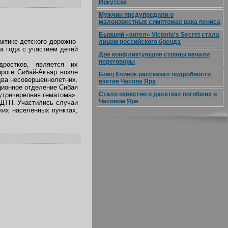
Иркутске
Мужчин предупредили о
малоизвестных симптомах рака пениса
Бывший «ангел» Victoria's Secret стала
ктике детского дорожно-
лицом российского бренда
а года с участием детей
Две конфликтующие страны начали
переговоры
ростков, является их
ороге Сибай-Акъяр возле
Боец Клинок рассказал подробности
два несовершеннолетних.
взятия Часова Яра
ционное отделение Сибая
Стало известно о десятках погибших в
нутричерепная гематома».
Часовом Яре
 ДТП. Участились случаи
ких населенных пунктах,