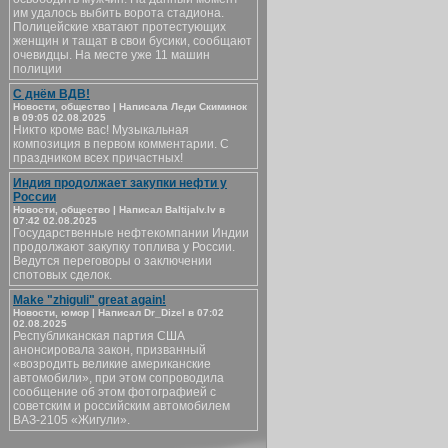
им удалось выбить ворота стадиона.
Полицейские хватают протестующих
женщин и тащат в свои бусики, сообщают
очевидцы. На месте уже 11 машин
полиции
С днём ВДВ!
Новости, общество | Написала Леди Скиминок
в 09:05 02.08.2025
Никто кроме вас! Музыкальная
композиция в первом комментарии. С
праздником всех причастных!
Индия продолжает закупки нефти у
России
Новости, общество | Написал Baltijalv.lv в
07:42 02.08.2025
Государственные нефтекомпании Индии
продолжают закупку топлива у России.
Ведутся переговоры о заключении
спотовых сделок.
Make "zhiguli" great again!
Новости, юмор | Написал Dr_Dizel в 07:02
02.08.2025
Республиканская партия США
анонсировала закон, призванный
«возродить великие американские
автомобили», при этом сопроводила
сообщение об этом фотографией с
советским и российским автомобилем
ВАЗ-2105 «Жигули».