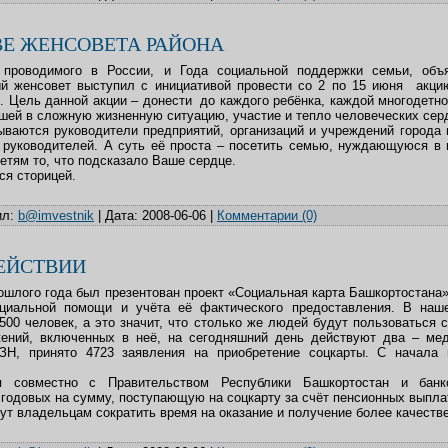
Е ЖЕНСОВЕТА РАЙОНА
 проводимого в России, и Года социальной поддержки семьи, объя
й женсовет выступил с инициативой провести со 2 по 15 июня акц
». Цель данной акции – донести до каждого ребёнка, каждой многодетн
вшей в сложную жизненную ситуацию, участие и тепло человеческих сер
ываются руководители предприятий, организаций и учреждений города 
и руководителей. А суть её проста – посетить семью, нуждающуюся в
етям то, что подсказало Ваше сердце.
ся сторицей.
л:
b@imvestnik
|
Дата:
2008-06-06
|
Комментарии (0)
ЕЙСТВИИ
рошлого года был презентован проект «Социальная карта Башкортостана
оциальной помощи и учёта её фактического предоставления. В наш
500 человек, а это значит, что столько же людей будут пользоваться 
ений, включенных в неё, на сегодняшний день действуют два – мед
ЗН, принято 4723 заявления на приобретение соцкарты. С начала 
я совместно с Правительством Республики Башкортостан и бан
 годовых на сумму, поступающую на соцкарту за счёт пенсионных выпла
ут владельцам сократить время на оказание и получение более качестве