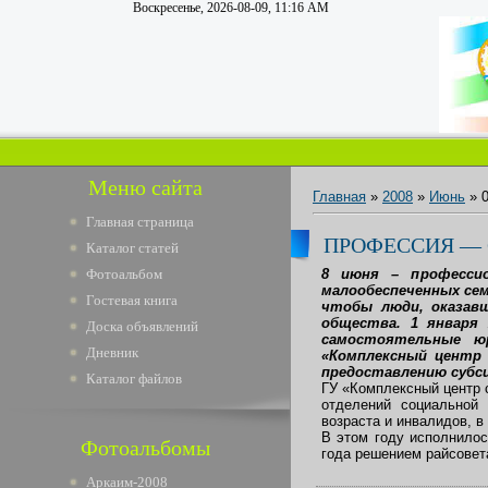
Воскресенье, 2026-08-09, 11:16 AM
Меню сайта
Главная
»
2008
»
Июнь
»
Главная страница
ПРОФЕССИЯ —
Каталог статей
Фотоальбом
8 июня – профессио
малообеспеченных сем
Гостевая книга
чтобы люди, оказавш
общества. 1 января 
Доска объявлений
самостоятельные юр
Дневник
«Комплексный центр 
предоставлению субси
Каталог файлов
ГУ «Комплексный центр 
отделений социальной
возраста и инвалидов, в
В этом году исполнилос
Фотоальбомы
года решением райсовет
Аркаим-2008