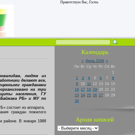
Приветствую Вас
,
Гость
Календарь
«
Июнь 2008
»
Пн
Вт
Ср
Чт
Пт
Сб
Вс
1
инвалидам, людям из
2
3
4
5
6
7
8
работники делают все,
9
10
11
12
13
14
15
ноценными гражданами
еорганизовано на три
16
17
18
19
20
21
22
ащиты населения, ГУ
23
24
25
26
27
28
29
 Баймака РБ» и МУ по
30
Б» состоит из аппарата,
ания граждан пожилого
Архив записей
м районе. В январе 1988