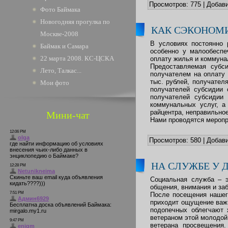
Просмотров:
775
|
Добави
Фото Баймака
Новогодняя прогулка по
КАК СЭКОНОМ
Москве-2008
В условиях постоянно
Баймак и Самара
особенно у малообесп
22 марта 2008. КС-ЦСКА
оплату жилья и коммуна
Предоставляемая субс
Лето, Талкас...
получателем на оплату 
тыс. рублей, получател
Мои фото
получателей субсидии 
получателей субсидии
коммунальных услуг, а
райцентра, неправильно
Мини-чат
Нами проводятся меропр
Просмотров:
580
|
Добави
НА СЛУЖБЕ У 
Социальная служба – 
общения, внимания и за
После посещения нашег
приходит ощущение важн
подопечных облегчают 
ветераном этой молодой
ветерана просвещения