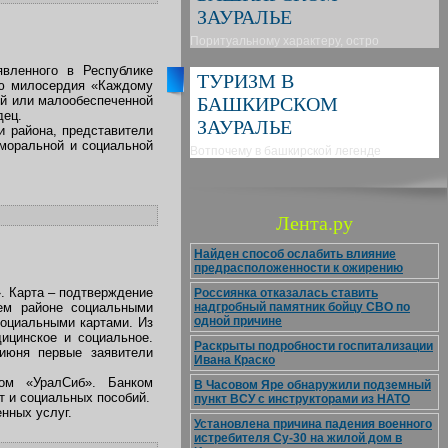
ЗАУРАЛЬЕ
Поритуальному характеру, остро
вленного в Республике
ТУРИЗМ В
ию милосердия «Каждому
ой или малообеспеченной
БАШКИРСКОМ
дец.
ЗАУРАЛЬЕ
и района, представители
 моральной и социальной
Вотпочему в башкирской легенде
Лента.ру
Найден способ ослабить влияние
предрасположенности к ожирению
». Карта – подтверждение
Россиянка отказалась ставить
ем районе социальными
надгробный памятник бойцу СВО по
одной причине
социальными картами. Из
ицинское и социальное.
Раскрыты подробности госпитализации
июня первые заявители
Ивана Краско
ком «УралСиб». Банком
В Часовом Яре обнаружили подземный
т и социальных пособий.
пункт ВСУ с инструкторами из НАТО
нных услуг.
Установлена причина падения военного
истребителя Су-30 на жилой дом в