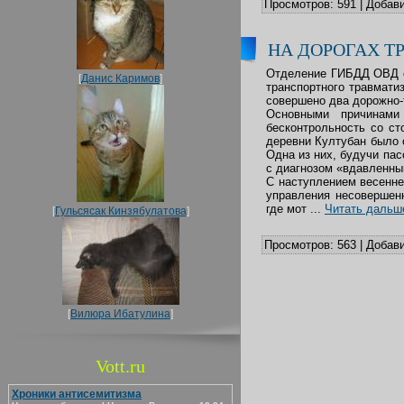
Просмотров:
591
|
Добави
НА ДОРОГАХ Т
Отделение ГИБДД ОВД об
[
Данис Каримов
]
транспортного травмати
совершено два дорожно-
Основными причинами
бесконтрольность со ст
деревни Култубан было 
Одна из них, будучи па
с диагнозом «вдавленный
С наступлением весенне
управления несовершенн
где мот
...
Читать дальш
[
Гульсясак Кинзябулатова
]
Просмотров:
563
|
Добави
[
Вилюра Ибатулина
]
Vott.ru
Хроники антисемитизма