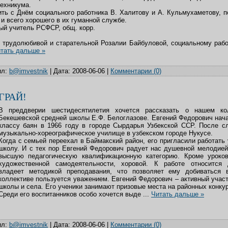
техникума.
ть с Днём социального работника В. Халитову и А. Кульмухаметову,
и всего хорошего в их гуманной службе.
ый учитель РСФСР, общ. корр.
трудолюбивой и старательной Розалии Байбуловой, социальному рабо
тать дальше »
л:
b@imvestnik
|
Дата:
2008-06-06
|
Комментарии (0)
ГРАЙ!
В преддверии шестидесятилетия хочется рассказать о нашем ко
Бекешевской средней школы Е.Ф. Белоглазове. Евгений Федорович нача
классу баян в 1966 году в городе Сырдарья Узбекской ССР. После с
музыкально-хореографическое училище в узбекском городе Нукусе.
Когда с семьей переехал в Баймакский район, его пригласили работать
школу. И с тех пор Евгений Федорович радует нас душевной мелодией
высшую педагогическую квалификационную категорию. Кроме уроков
художественной самодеятельности, хоровой. К работе относится 
владеет методикой преподавания, что позволяет ему добиваться 
коллективе пользуется уважением. Евгений Федорович – активный учас
школы и села. Его ученики занимают призовые места на районных конку
Среди его воспитанников особо хочется выде
...
Читать дальше »
л:
b@imvestnik
|
Дата:
2008-06-06
|
Комментарии (0)