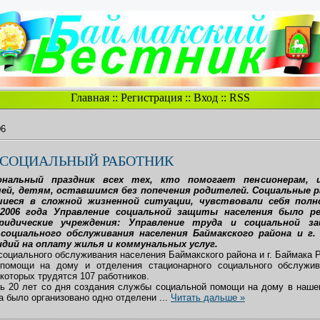
Главная
::
Регистрация
::
Вход
::
RSS
06
 СОЦИАЛЬНЫЙ РАБОТНИК
нальный праздник всех тех, кто помогает пенсионерам, 
ей, детям, оставшимся без попечения родителей. Социальные 
иеся в сложной жизненной ситуации, чувствовали себя пол
2006 года Управление социальной защиты населения было р
идические учреждения: Управление труда и социальной з
социального обслуживания населения Баймакского района и г.
дий на оплату жилья и коммунальных услуг.
социального обслуживания населения Баймакского района и г. Баймака Р
 помощи на дому и отделения стационарного социального обслужив
 которых трудятся 107 работников.
ь 20 лет со дня создания службы социальной помощи на дому в наше
а было организовано одно отделени
...
Читать дальше »