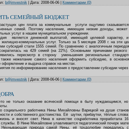
л:
b@imvestnik
|
Дата:
2008-06-06
|
Комментарии (0)
ИТЬ СЕМЕЙНЫЙ БЮДЖЕТ
 растущих цен плата за коммунальные услуги ощутимо сказывается
еченных семей. Поэтому население, имеющее низкие доходы, может
льных услуг в нашем муниципальном учреждении.
идия является денежной выплатой, имеющей целевой характер, и
жилищно-коммунальных услуг. Только за 5 месяцев 2008 г. на эти це
ями субсидий стали 1555 семей. По сравнению с аналогичным периодо
сократилась на 429 семей (на 22%). Основными причинами резкого
 явились пересмотр в сторону уменьшения региональных стандарт
 также нежелание самого населения оформить субсидию, в основном
е оформление и выдача справок на местах.
иятия по информированию населения о предоставлении субсидии через
л:
b@imvestnik
|
Дата:
2008-06-06
|
Комментарии (0)
ДОБРА
это не только оказание всяческой помощи в быту нуждающимся, но
боты.
о социального работника Нины Михайловны Варицкой на душе станови
ости и собственного достоинства. Её шутки, прибаутки, тёплые слова 
жизнь и вносят свет. Нина в качестве соцработника проработала 16
 службы. В Нине Михайловне улавливается педагогический почерк мат
. Неунывающая природа самой Нины, её трудолюбие передались с