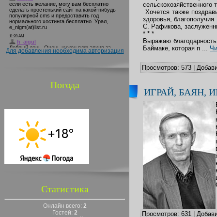
сельскохозяйственного 
Хочется также поздрави
здоровья, благополучия 
С. Рафикова, заслуженн
* * *
Выражаю благодарность 
Баймаке, которая п
...
Чи
Для добавления необходима авторизация
Просмотров:
573
|
Добави
Погода
ИГРАЙ, БАЯН, И
Статистика
Онлайн всего:
2
Гостей:
2
Просмотров:
631
|
Добави