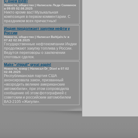
С днём ВДВ!
Новости, общество | Написала Леди Скиминок
в 09:05 02.08.2025
Никто кроме вас! Музыкальная
композиция в первом комментарии. С
праздником всех причастных!
Индия продолжает закупки нефти у
России
Новости, общество | Написал Baltijalv.lv в
07:42 02.08.2025
Государственные нефтекомпании Индии
продолжают закупку топлива у России.
Ведутся переговоры о заключении
спотовых сделок.
Make "zhiguli" great again!
Новости, юмор | Написал Dr_Dizel в 07:02
02.08.2025
Республиканская партия США
анонсировала закон, призванный
«возродить великие американские
автомобили», при этом сопроводила
сообщение об этом фотографией с
советским и российским автомобилем
ВАЗ-2105 «Жигули».