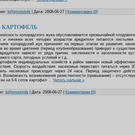
ил:
b@imvestnik
|
Дата:
2008-06-27
|
Комментарии (0)
 КАРТОФЕЛЬ
доносность колорадского жука обуславливается чрезвычайной плодовит
к и личинки всех четырех возрастов вредителя питаются листьями
ниям колорадский жук причиняет на первых этапах их развития, начи
ев во время цветения (период клубнеобразования) приводит к существ
 вредителя зависят от ряда причин: численности и заселенности кус
ого сорта, погодных условий и т.д.
артофеля индивидуальных хозяйств в район завезен новый эффективн
йствия. Скорость воздействия: насекомые перестают питаться через 3
бель насекомых происходит через 24 часа. Период защитного дейст
. Возможность возникновения резистентности (привыкание) – отсутствуе
итан на 5-6 соток картофел
...
Читать дальше »
л:
b@imvestnik
|
Дата:
2008-06-27
|
Комментарии (0)