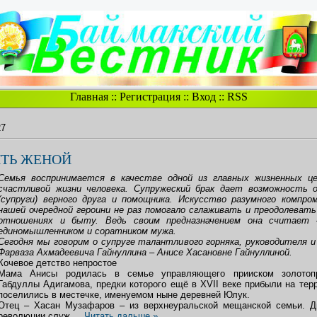
Главная
::
Регистрация
::
Вход
::
RSS
27
ЫТЬ ЖЕНОЙ
Семья воспринимается в качестве одной из главных жизненных це
счастливой жизни человека. Супружеский брак дает возможность 
(супруги) верного друга и помощника. Искусство разумного компро
нашей очередной героини не раз помогало сглаживать и преодолеват
отношениях и быту. Ведь своим предназначением она считает 
единомышленником и соратником мужа.
Сегодня мы говорим о супруге талантливого горняка, руководителя и
Фарваза Ахмадеевича Гайнуллина – Анисе Хасановне Гайнуллиной.
Кочевое детство непростое
Мама Анисы родилась в семье управляющего прииском золотоп
Габдуллы Адигамова, предки которого ещё в XVII веке прибыли на тер
поселились в местечке, именуемом ныне деревней Юлук.
Отец – Хасан Музафаров – из верхнеуральской мещанской семьи. Д
революции служ
...
Читать дальше »