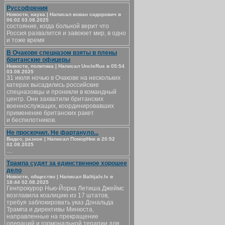
Руссофрения
Новости, наука | Написал вован сидорович в
06:02 03.08.2025
состояние, когда больной верит что
Россия развалится и завоюет мир, в одно
и тоже время
В Очакове спецназом взяты в плены
британские офицеры
Новости, политика | Написал UncleRus в 05:54
03.08.2025
31 июля ночью в Очакове на нескольких
катерах высадились российские
спецназовцы и проникли в командный
центр. Они захватили британских
военнослужащих, координировавших
применение британских ракет
и беспилотников.
Не проскочил. Не фартануло...
Видео, разное | Написал ПоморНик в 20:52
02.08.2025
....
Трампа судят за единственное хорошее
дело
Новости, общество | Написал Baltijalv.lv в
18:44 02.08.2025
Генпрокурор Нью-Йорка Летиша Джеймс
возглавила коалицию из 17 штатов,
требуя заблокировать указ Дональда
Трампа и директивы Минюста,
направленные на прекращение
операций и гормональной терапии для