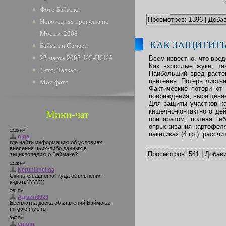
Фото Баймака
Просмотров:
1396
|
Добав
Новогодняя прогулка по
Москве-2008
КАК ЗАЩИТИТЬ
Баймак и Самара
22 марта 2008. КС-ЦСКА
Всем известно, что вре
Как взрослые жуки, та
Лето, Талкас...
Наибольший вред расте
цветения. Потеря листь
Мои фото
Фактические потери от
повреждения, выращиваем
Для защиты участков к
кишечно-контактного де
Мини-чат
препаратом, полная ги
опрыскивания картофеля
пакетиках (4 гр.), рассч
Просмотров:
541
|
Добави