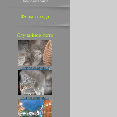
Пользователей:
0
Форма входа
Случайное фото
[
Вилюра Ибатулина
]
[
Вилюра Ибатулина
]