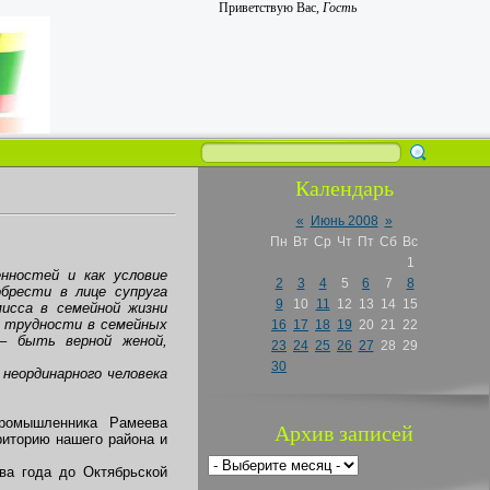
Приветствую Вас
,
Гость
Календарь
«
Июнь 2008
»
Пн
Вт
Ср
Чт
Пт
Сб
Вс
1
нностей и как условие
2
3
4
5
6
7
8
обрести в лице супруга
9
10
11
12
13
14
15
мисса в семейной жизни
ь трудности в семейных
16
17
18
19
20
21
22
– быть верной женой,
23
24
25
26
27
28
29
30
 неординарного человека
ромышленника Рамеева
Архив записей
риторию нашего района и
ва года до Октябрьской