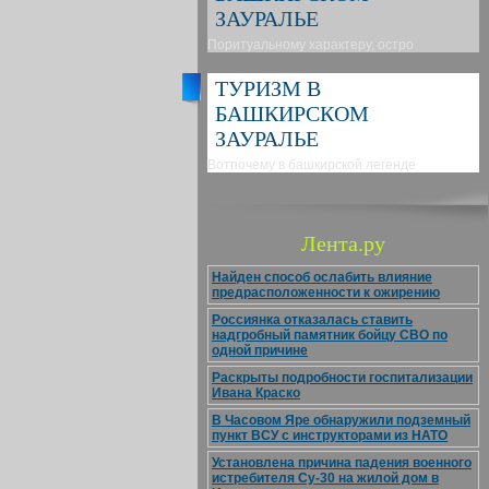
ЗАУРАЛЬЕ
Поритуальному характеру, остро
ТУРИЗМ В
БАШКИРСКОМ
ЗАУРАЛЬЕ
Вотпочему в башкирской легенде
Лента.ру
Найден способ ослабить влияние
предрасположенности к ожирению
Россиянка отказалась ставить
надгробный памятник бойцу СВО по
одной причине
Раскрыты подробности госпитализации
Ивана Краско
В Часовом Яре обнаружили подземный
пункт ВСУ с инструкторами из НАТО
Установлена причина падения военного
истребителя Су-30 на жилой дом в