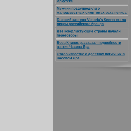
Иркутске
Мужчин предупредили о
малоизвестных симптомах рака пениса
Бывший «ангел» Victoria's Secret стала
лицом российского бренда
Две конфликтующие страны начали
переговоры
Боец Клинок рассказал подробности
взятия Часова Яра
Стало известно о десятках погибших в
Часовом Яре