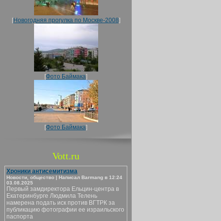
[
Новогодняя прогулка по Москве-2008
]
[
Фото Баймака
]
[
Фото Баймака
]
Vott.ru
Хроники антисемитизма
Новости, общество | Написал Barmang в 12:24
03.08.2025
Первый замдиректора Ельцин-центра в
Екатеринбурге Людмила Телень
намерена подать иск против ВГТРК за
публикацию фотографии ее израильского
паспорта