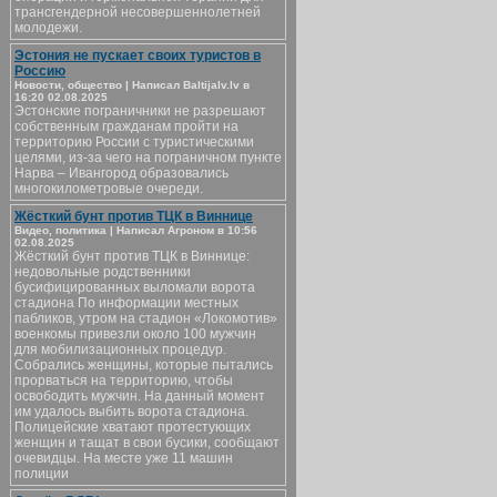
трансгендерной несовершеннолетней
молодежи.
Эстония не пускает своих туристов в
Россию
Новости, общество | Написал Baltijalv.lv в
16:20 02.08.2025
Эстонские пограничники не разрешают
собственным гражданам пройти на
территорию России с туристическими
целями, из-за чего на пограничном пункте
Нарва – Ивангород образовались
многокилометровые очереди.
Жёсткий бунт против ТЦК в Виннице
Видео, политика | Написал Агроном в 10:56
02.08.2025
Жёсткий бунт против ТЦК в Виннице:
недовольные родственники
бусифицированных выломали ворота
стадиона По информации местных
пабликов, утром на стадион «Локомотив»
военкомы привезли около 100 мужчин
для мобилизационных процедур.
Собрались женщины, которые пытались
прорваться на территорию, чтобы
освободить мужчин. На данный момент
им удалось выбить ворота стадиона.
Полицейские хватают протестующих
женщин и тащат в свои бусики, сообщают
очевидцы. На месте уже 11 машин
полиции