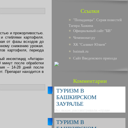
Ссылки
"Попаданцы". Серия повестей
Тагира Хажина
Официальный сайт "БВ"
остью и прожорливостью.
 и стеблями картофеля.
Чемпионат.ру
ная от фазы всходов до
ХК "Салават Юлаев"
енному снижению урожая.
тов картофеля, периода
baimak.ru
Сайт Введенского прихода
ый инсектицид «Актара»
0 минут после обработки
вия – 14-28 дней после
т. Препарат находится в
Комментарии
ТУРИЗМ В
БАШКИРСКОМ
ЗАУРАЛЬЕ
Мы, выше, рассматривали «праве
ТУРИЗМ В