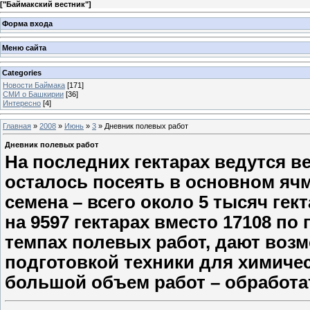
[
"Баймакский вестник"
]
Форма входа
Меню сайта
Categories
Новости Баймака
[171]
СМИ о Башкирии
[36]
Интересно
[4]
Главная
»
2008
»
Июнь
»
3
» Дневник полевых работ
Дневник полевых работ
На последних гектарах ведутся в
осталось посеять в основном ячм
семена – всего около 5 тысяч ге
на 9597 гектарах вместо 17108 по
темпах полевых работ, дают воз
подготовкой техники для химиче
большой объем работ – обработат