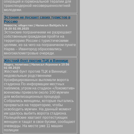
операций и гормональной терапии для
трансгендерной несовершеннолетней
молодежи.
Эстония не пускает своих туристов в
Россию
Новости, общество | Написал Baltijalv.lv в
16:20 02.08.2025
Эстонские пограничники не разрешают
собственным гражданам пройти на
территорию России с туристическими
целями, из-за чего на пограничном пункте
Нарва – Ивангород образовались
многокилометровые очереди.
Жёсткий бунт против ТЦК в Виннице
Видео, политика | Написал Агроном в 10:56
02.08.2025
Жёсткий бунт против ТЦК в Виннице:
недовольные родственники
бусифицированных выломали ворота
стадиона По информации местных
пабликов, утром на стадион «Локомотив»
военкомы привезли около 100 мужчин
для мобилизационных процедур.
Собрались женщины, которые пытались
прорваться на территорию, чтобы
освободить мужчин. На данный момент
им удалось выбить ворота стадиона.
Полицейские хватают протестующих
женщин и тащат в свои бусики, сообщают
очевидцы. На месте уже 11 машин
полиции