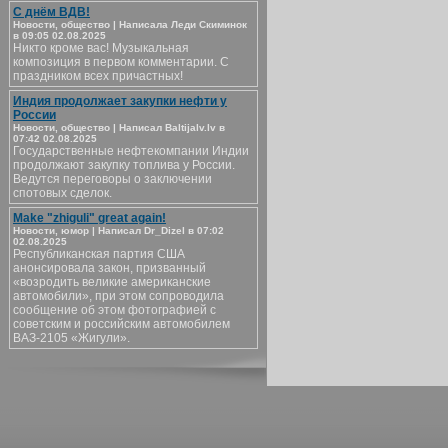
С днём ВДВ!
Новости, общество | Написала Леди Скиминок
в 09:05 02.08.2025
Никто кроме вас! Музыкальная
композиция в первом комментарии. С
праздником всех причастных!
Индия продолжает закупки нефти у
России
Новости, общество | Написал Baltijalv.lv в
07:42 02.08.2025
Государственные нефтекомпании Индии
продолжают закупку топлива у России.
Ведутся переговоры о заключении
спотовых сделок.
Make "zhiguli" great again!
Новости, юмор | Написал Dr_Dizel в 07:02
02.08.2025
Республиканская партия США
анонсировала закон, призванный
«возродить великие американские
автомобили», при этом сопроводила
сообщение об этом фотографией с
советским и российским автомобилем
ВАЗ-2105 «Жигули».