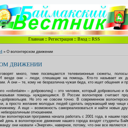
Главная
::
Регистрация
::
Вход
::
RSS
24
» О волонтерском движении
КОМ ДВИЖЕНИИ
говорят много, теме посвящаются телевизионные сюжеты, полосы 
 И везде они – люди, спешащие на помощь. Кто-то называет их д
ми. А они – те, кому не безразлична чужая беда, кто ищет общения и п
го «volontaire» – доброволец) – это человек, который добровольно и 
 оказывая помощь нуждающимся. В России волонтеров считают про
-добровольцев. Но это не совсем точно. В современном волонтерско
ки, а просто желание молодых людей сделать окружающий мир чище и
ближнему. А еще – возможность самореализоваться и найти новых др
 небезразличным отношением.
ан волонтерская программа начала работать с 2001 года, в нашем горо
й день в волонтерское движение нашего города входят студенты Бай
анду они назвали «Энергия», наверное, потому, что они все являются 