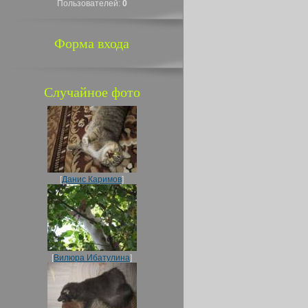
Пользователей:
0
Форма входа
Случайное фото
[
Данис Каримов
]
[
Вилюра Ибатулина
]