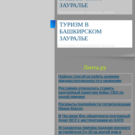
ЗАУРАЛЬЕ
Поритуальному характеру, остро
ТУРИЗМ В
БАШКИРСКОМ
ЗАУРАЛЬЕ
Вотпочему в башкирской легенде
Лента.ру
Найден способ ослабить влияние
предрасположенности к ожирению
Россиянка отказалась ставить
надгробный памятник бойцу СВО по
одной причине
Раскрыты подробности госпитализации
Ивана Краско
В Часовом Яре обнаружили подземный
пункт ВСУ с инструкторами из НАТО
Установлена причина падения военного
истребителя Су-30 на жилой дом в