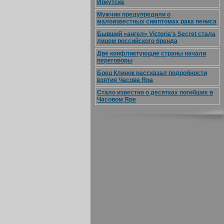
Иркутске
Мужчин предупредили о
малоизвестных симптомах рака пениса
Бывший «ангел» Victoria's Secret стала
лицом российского бренда
Две конфликтующие страны начали
переговоры
Боец Клинок рассказал подробности
взятия Часова Яра
Стало известно о десятках погибших в
Часовом Яре