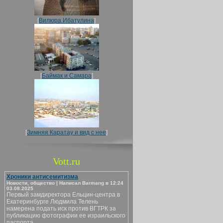
[
Вилюра Ибатулина
]
[
Баймак и Самара
]
[
Зимняя Каратау и вид с нее
]
Vott.ru
Хроники антисемитизма
Новости, общество | Написал Barmang в 12:24
03.08.2025
Первый замдиректора Ельцин-центра в
Екатеринбурге Людмила Телень
намерена подать иск против ВГТРК за
публикацию фотографии ее израильского
паспорта