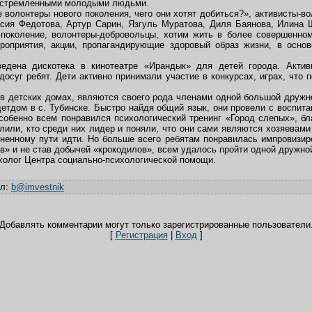
устремленными молодыми людьми.
е волонтеры нового поколения, чего они хотят добиться?», активисты-
сия Федотова, Артур Сарин, Язгуль Муратова, Диля Баянова, Илина 
 поколение, волонтеры-добровольцы, хотим жить в более совершенно
роприятия, акции, пропагандирующие здоровый образ жизни, в основ
едена дискотека в кинотеатре «Ирандык» для детей города. Актив
досуг ребят. Дети активно принимали участие в конкурсах, играх, что 
.
в детских домах, являются своего рода членами одной большой дружн
детдом в с. Тубинске. Быстро найдя общий язык, они провели с воспит
собенно всем понравился психологический тренинг «Город слепых», бл
лили, кто среди них лидер и поняли, что они сами являются хозяевами
зненному пути идти. Но больше всего ребятам понравилась импровизир
ув» и не став добычей «крокодилов», всем удалось пройти одной дружно
ихолог Центра социально-психологической помощи.
ил
:
b@imvestnik
Добавлять комментарии могут только зарегистрированные пользователи
[
Регистрация
|
Вход
]