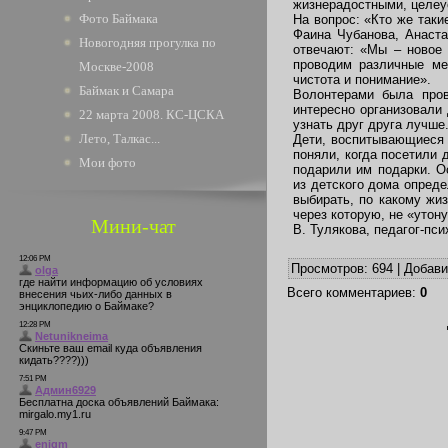
жизнерадостными, целе
Фото Баймака
На вопрос: «Кто же таки
Фаина Чубанова, Анаста
Новогодняя прогулка по
отвечают: «Мы – новое
проводим различные ме
Москве-2008
чистота и понимание».
Баймак и Самара
Волонтерами была пров
интересно организовали 
22 марта 2008. КС-ЦСКА
узнать друг друга лучше
Лето, Талкас...
Дети, воспитывающиеся 
поняли, когда посетили 
Мои фото
подарили им подарки. О
из детского дома опреде
выбирать, по какому жи
через которую, не «утон
Мини-чат
В. Тулякова, педагог-пс
Просмотров
: 694 |
Добав
Всего комментариев
:
0