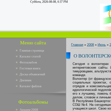
Суббота, 2026-08-08, 6:37 PM
Меню сайта
Главная
»
2008
»
Июнь
»
Главная страница
О ВОЛОНТЕРС
Каталог статей
Фотоальбом
Сегодня о волонтерах 
интернетовские сайты.
Гостевая книга
тимуровцами, альтруиста
Доска объявлений
команде.
Волонтер (от французcко
Дневник
социальных проектах,
Каталог файлов
отрядов и комсомольцев
идеологической подоплё
его к лучшему, помочь 
делом, словом и личным
Фотоальбомы
В Республике Башкортост
СОШ №4. На сегодняшни
учащиеся школ. Свою ком
Аркаим-2008