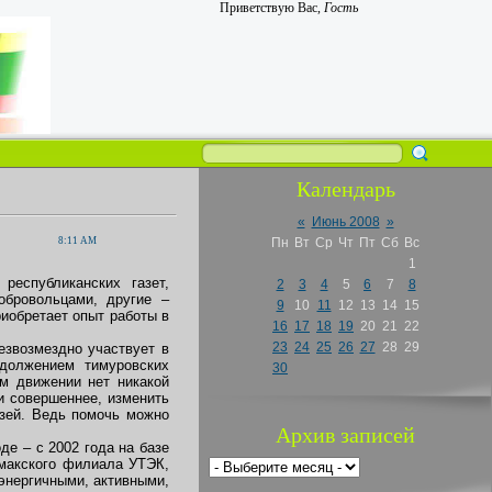
Приветствую Вас
,
Гость
Календарь
«
Июнь 2008
»
8:11 AM
Пн
Вт
Ср
Чт
Пт
Сб
Вс
1
республиканских газет,
2
3
4
5
6
7
8
обровольцами, другие –
9
10
11
12
13
14
15
риобретает опыт работы в
16
17
18
19
20
21
22
23
24
25
26
27
28
29
безвозмездно участвует в
должением тимуровских
30
м движении нет никакой
 совершеннее, изменить
узей. Ведь помочь можно
Архив записей
де – с 2002 года на базе
макского филиала УТЭК,
энергичными, активными,