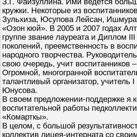
З.Г. Файзуллина. Ими ведется боль
кружки. Некоторые из воспитаннико
Зульхиза, Юсупова Лейсан, Ишмурат
«Озон кюй». В 2005 и 2007 годах Ал
группе звание лауреата и Диплом III
поколений, преемственность в восп
народного творчества. Руководитель
свою очередь, учит воспитанников – 
Огромной, многогранной воспитател
талантливый организатор, учитель I 
Юнусова.
В своем предложении-поддержке я 
воспитательной работы педколлекти
«Комарткы».
В целом, с большой результативнос
коллектив лицея-интерната со свои