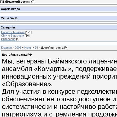
[
"Баймакский вестник"
]
Форма входа
Меню сайта
Categories
Новости Баймака
[171]
СМИ о Башкирии
[36]
Интересно
[4]
Главная
»
2008
»
Июнь
»
24
» Достойны гранта РФ
Достойны гранта РФ
Мы, ветераны Баймакского лицея-ин
ансамбля «Комарткы», поддерживаем
инновационных учреждений приорит
«Образование».
Для участия в конкурсе педколлекти
обеспечивает не только доступное и
систематически и настойчиво работ
патриотизма и стремления продолж