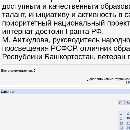
доступным и качественным образова
талант, инициативу и активность в 
приоритетный национальный проект
интернат достоин Гранта РФ.
М. Аиткулова, руководитель народн
просвещения РСФСР, отличник обра
Республики Башкортостан, ветеран п
Всего комментариев
:
0
Добавлять комментарии могу
[
Р
Calendar
Пн
Вт
2
3
9
10
16
17
23
24