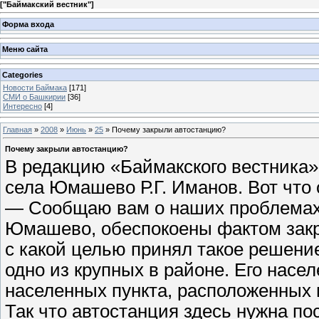
[
"Баймакский вестник"
]
Форма входа
Меню сайта
Categories
Новости Баймака
[171]
СМИ о Башкирии
[36]
Интересно
[4]
Главная
»
2008
»
Июнь
»
25
» Почему закрыли автостанцию?
Почему закрыли автостанцию?
В редакцию «Баймакского вестника»
села Юмашево Р.Г. Иманов. Вот что 
— Сообщаю вам о наших проблемах 
Юмашево, обеспокоены фактом закры
с какой целью принял такое решени
одно из крупных в районе. Его насел
населенных пункта, расположенных н
Так что автостанция здесь нужна по