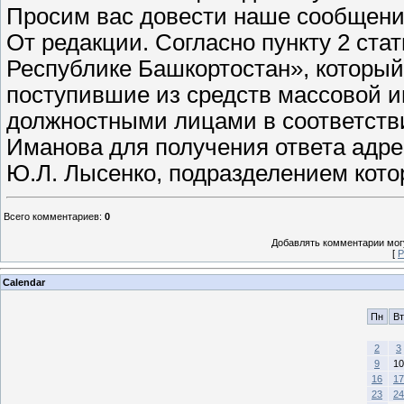
Просим вас довести наше сообщени
От редакции. Согласно пункту 2 ста
Республике Башкортостан», который
поступившие из средств массовой 
должностными лицами в соответстви
Иманова для получения ответа адре
Ю.Л. Лысенко, подразделением кот
Всего комментариев
:
0
Добавлять комментарии могу
[
Р
Calendar
Пн
Вт
2
3
9
10
16
17
23
24