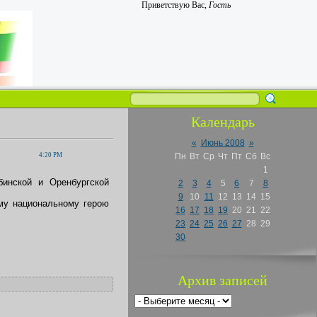
Приветствую Вас
,
Гость
Календарь
«
Июнь 2008
»
4:20 PM
Пн
Вт
Ср
Чт
Пт
Сб
Вс
1
бинской и Оренбургской
2
3
4
5
6
7
8
9
10
11
12
13
14
15
ому национальному герою
16
17
18
19
20
21
22
23
24
25
26
27
28
29
30
Архив записей