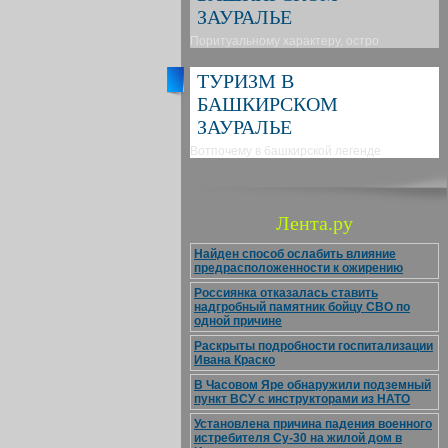
ЗАУРАЛЬЕ
Поритуальному характеру, остро
ТУРИЗМ В
БАШКИРСКОМ
ЗАУРАЛЬЕ
Вотпочему в башкирской легенде
Лента.ру
Найден способ ослабить влияние
предрасположенности к ожирению
Россиянка отказалась ставить
надгробный памятник бойцу СВО по
одной причине
Раскрыты подробности госпитализации
Ивана Краско
В Часовом Яре обнаружили подземный
пункт ВСУ с инструкторами из НАТО
Установлена причина падения военного
истребителя Су-30 на жилой дом в