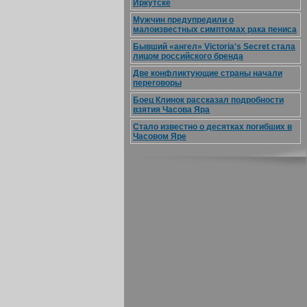
Иркутске
Мужчин предупредили о
малоизвестных симптомах рака пениса
Бывший «ангел» Victoria's Secret стала
лицом российского бренда
Две конфликтующие страны начали
переговоры
Боец Клинок рассказал подробности
взятия Часова Яра
Стало известно о десятках погибших в
Часовом Яре