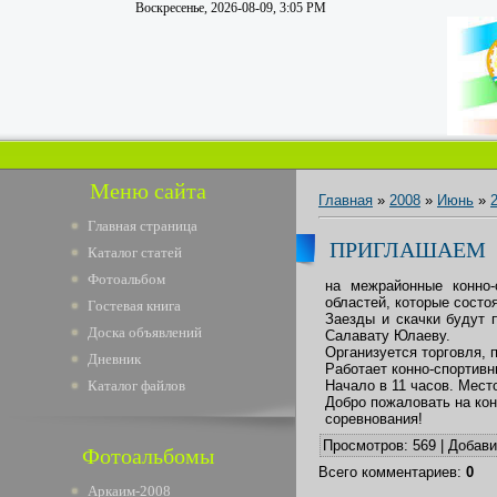
Воскресенье, 2026-08-09, 3:05 PM
Меню сайта
Главная
»
2008
»
Июнь
»
Главная страница
ПРИГЛАШАЕМ
Каталог статей
Фотоальбом
на межрайонные конно-
областей, которые состо
Гостевая книга
Заезды и скачки будут 
Доска объявлений
Салавату Юлаеву.
Организуется торговля, 
Дневник
Работает конно-спортивн
Каталог файлов
Начало в 11 часов. Мест
Добро пожаловать на ко
соревнования!
Просмотров
: 569 |
Добав
Фотоальбомы
Всего комментариев
:
0
Аркаим-2008