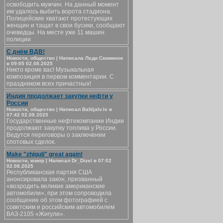
освободить мужчин. На данный момент
им удалось выбить ворота стадиона.
Полицейские хватают протестующих
женщин и тащат в свои бусики, сообщают
очевидцы. На месте уже 11 машин
полиции
С днём ВДВ!
Новости, общество | Написала Леди Скиминок
в 09:05 02.08.2025
Никто кроме вас! Музыкальная
композиция в первом комментарии. С
праздником всех причастных!
Индия продолжает закупки нефти у
России
Новости, общество | Написал Baltijalv.lv в
07:42 02.08.2025
Государственные нефтекомпании Индии
продолжают закупку топлива у России.
Ведутся переговоры о заключении
спотовых сделок.
Make "zhiguli" great again!
Новости, юмор | Написал Dr_Dizel в 07:02
02.08.2025
Республиканская партия США
анонсировала закон, призванный
«возродить великие американские
автомобили», при этом сопроводила
сообщение об этом фотографией с
советским и российским автомобилем
ВАЗ-2105 «Жигули».