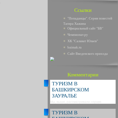
.
Ссылки
"Попаданцы". Серия повестей
Тагира Хажина
Официальный сайт "БВ"
Чемпионат.ру
ХК "Салават Юлаев"
baimak.ru
Сайт Введенского прихода
Комментарии
ТУРИЗМ В
БАШКИРСКОМ
ЗАУРАЛЬЕ
Мы, выше, рассматривали «праве
ТУРИЗМ В