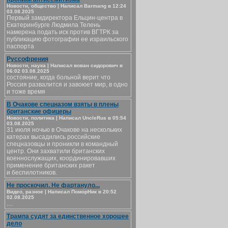
Новости, общество | Написал Barmang в 12:24
03.08.2025
Первый замдиректора Ельцин-центра в
Екатеринбурге Людмила Телень
намерена подать иск против ВГТРК за
публикацию фотографии ее израильского
паспорта
Руссофрения
Новости, наука | Написал вован сидорович в
06:02 03.08.2025
состояние, когда больной верит что
Россия развалится и завоюет мир, в одно
и тоже время
В Очакове спецназом взяты в плены
британские офицеры
Новости, политика | Написал UncleRus в 05:54
03.08.2025
31 июля ночью в Очакове на нескольких
катерах высадились российские
спецназовцы и проникли в командный
центр. Они захватили британских
военнослужащих, координировавших
применение британских ракет
и беспилотников.
Не проскочил. Не фартануло...
Видео, разное | Написал ПоморНик в 20:52
02.08.2025
....
Трампа судят за единственное хорошее
дело