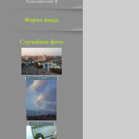
Пользователей:
0
Форма входа
Случайное фото
[
Баймак и Самара
]
[
Фото Баймака
]