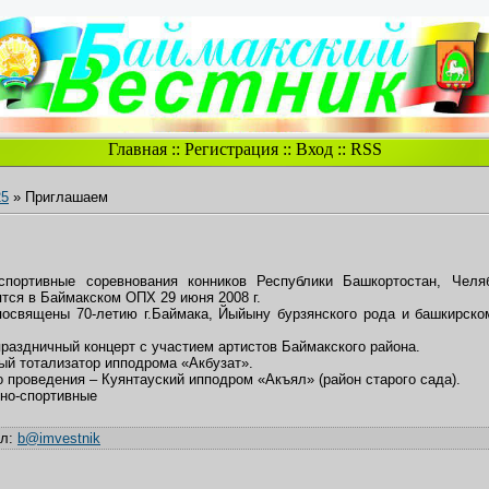
Главная
::
Регистрация
::
Вход
::
RSS
25
» Приглашаем
спортивные соревнования конников Республики Башкортостан, Челя
ятся в Баймакском ОПХ 29 июня 2008 г.
посвящены 70-летию г.Баймака, Йыйыну бурзянского рода и башкирск
праздничный концерт с участием артистов Баймакского района.
ый тотализатор ипподрома «Акбузат».
о проведения – Куянтауский ипподром «Акъял» (район старого сада).
нно-спортивные
ил
:
b@imvestnik