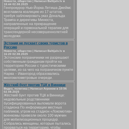
Новости, общество | Написал Baltijalv.lv в
18:44 02.08.2025
Генпрокурор Нью-Йорка Летиша Джеймс
возглавила коалицию из 17 штатов,
требуя заблокировать указ Дональда
Трампа и директивы Минюста,
направленные на прекращение
операций и гормональной терапии для
трансгендерной несовершеннолетней
молодежи.
Эстония не пускает своих туристов в
Россию
Новости, общество | Написал Baltijalv.lv в
16:20 02.08.2025
Эстонские пограничники не разрешают
собственным гражданам пройти на
территорию России с туристическими
целями, из-за чего на пограничном пункте
Нарва – Ивангород образовались
многокилометровые очереди.
Жёсткий бунт против ТЦК в Виннице
Видео, политика | Написал Агроном в 10:56
02.08.2025
Жёсткий бунт против ТЦК в Виннице:
недовольные родственники
бусифицированных выломали ворота
стадиона По информации местных
пабликов, утром на стадион «Локомотив»
военкомы привезли около 100 мужчин
для мобилизационных процедур.
Собрались женщины, которые пытались
прорваться на территорию, чтобы