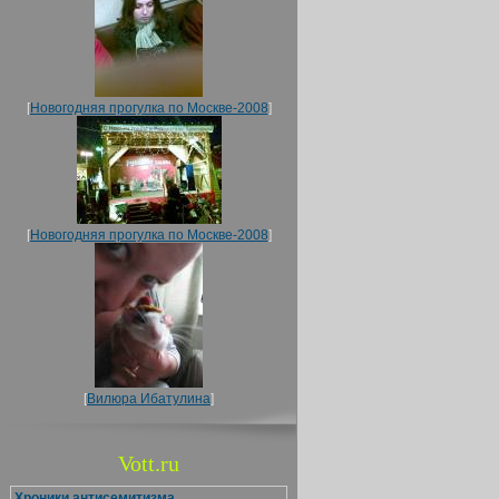
[
Новогодняя прогулка по Москве-2008
]
[
Новогодняя прогулка по Москве-2008
]
[
Вилюра Ибатулина
]
Vott.ru
Хроники антисемитизма