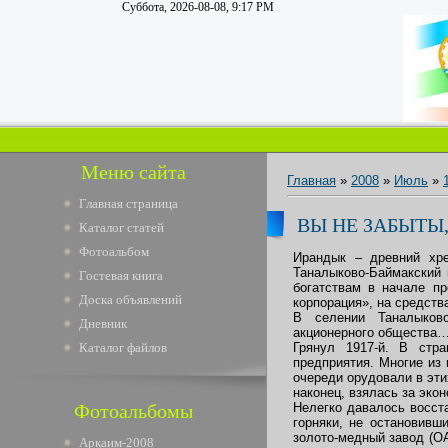
Суббота, 2026-08-08, 9:17 PM
Меню сайта
Главная
»
2008
»
Июль
»
Главная страница
ВЫ НЕ ЗАБЫТЫ
Каталог статей
Фотоальбом
Ирандык – древний хре
Таналыково-Баймакский 
Гостевая книга
богатствам в начале п
Доска объявлений
корпорация», на средст
В селении Таналыково
Дневник
акционерного общества
Каталог файлов
Грянул 1917-й. В стр
предприятия. Многие из 
очереди орудовали в эти
наконец, взялась за эко
Фотоальбомы
Нелегко давалось восста
горняки, не остановивш
золото-медный завод (О
Аркаим-2008