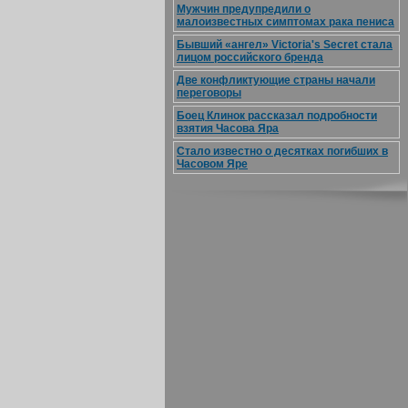
Мужчин предупредили о
малоизвестных симптомах рака пениса
Бывший «ангел» Victoria's Secret стала
лицом российского бренда
Две конфликтующие страны начали
переговоры
Боец Клинок рассказал подробности
взятия Часова Яра
Стало известно о десятках погибших в
Часовом Яре