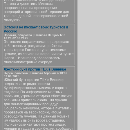
Трампа и директивы Минюста,
направленные на прекращение
операций и гормональной терапии для
трансгендерной несовершеннолетней
молодежи.
Эстония не пускает своих туристов в
Россию
Новости, общество | Написал Baltijalv.lv в
16:20 02.08.2025
Эстонские пограничники не разрешают
собственным гражданам пройти на
территорию России с туристическими
целями, из-за чего на пограничном пункте
Нарва – Ивангород образовались
многокилометровые очереди.
Жёсткий бунт против ТЦК в Виннице
Видео, политика | Написал Агроном в 10:56
02.08.2025
Жёсткий бунт против ТЦК в Виннице:
недовольные родственники
бусифицированных выломали ворота
стадиона По информации местных
пабликов, утром на стадион «Локомотив»
военкомы привезли около 100 мужчин
для мобилизационных процедур.
Собрались женщины, которые пытались
прорваться на территорию, чтобы
освободить мужчин. На данный момент
им удалось выбить ворота стадиона.
Полицейские хватают протестующих
женщин и тащат в свои бусики, сообщают