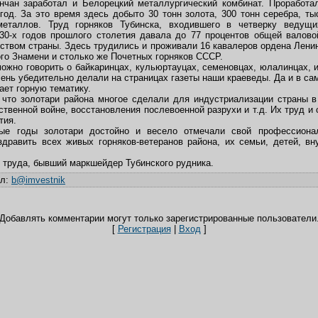
инчан заработал и Белорецкий металлургический комбинат. Проработ
год. За это время здесь добыто 30 тонн золота, 300 тонн серебра, ты
металлов. Труд горняков Тубинска, входившего в четверку ведущ
 30-х годов прошлого столетия давала до 77 процентов общей валово
ством страны. Здесь трудились и проживали 16 кавалеров ордена Ленин
го Знамени и столько же Почетных горняков СССР.
можно говорить о байкаринцах, кульюртауцах, семеновцах, юлалинцах, 
чень убедительно делали на страницах газеты наши краеведы. Да и в сам
ает горную тематику.
 что золотари района многое сделали для индустриализации страны в
твенной войне, восстановления послевоенной разрухи и т.д. Их труд и 
тия.
ые годы золотари достойно и весело отмечали свой профессиона
здравить всех живых горняков-ветеранов района, их семьи, детей, вн
 труда, бывший маркшейдер Тубинского рудника.
ил
:
b@imvestnik
Добавлять комментарии могут только зарегистрированные пользователи
[
Регистрация
|
Вход
]