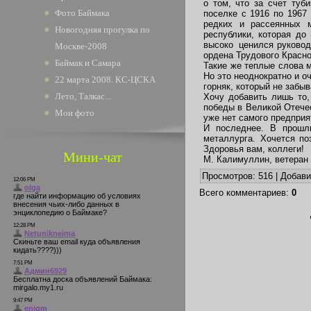
о том, что за счет туб
Фото Баймака
поселке с 1916 по 1967 
редких и рассеянных 
Новогодняя прогулка по
республики, которая до
высоко ценился руковод
Москве-2008
ордена Трудового Красно
Баймак и Самара
Такие же теплые слова 
Но это неоднократно и о
22 марта 2008. КС-ЦСКА
горняк, который не забыв
Лето, Талкас...
Хочу добавить лишь то,
победы в Великой Отечес
Мои фото
уже нет самого предприя
И последнее. В прошл
металлурга. Хочется по
Здоровья вам, коллеги!
Мини-чат
М. Калимуллин, ветеран
Просмотров
: 516 |
Добав
Всего комментариев
:
0