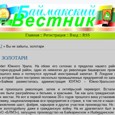
Главная
::
Регистрация
::
Вход
::
RSS
17
» Вы не забыты, золотари
, ЗОЛОТАРИ
бет Южного Урала. На обоих его склонах в пределах нашего райо
горно-рудный район, один из немногих до революции башкирских про
рошлого века и потянулся крупный иностранный капитал. В Лондоне 
ва которой было построено несколько промышленных предприятий по зап
-Баймак разместилась администрация ЮУГАО – Южно-Уральского
…
ане произошла революция, затем и октябрьский переворот. Встал
них были разграблены и белыми, и красными. Так как шла гражданская 
х местах. Но вот в первой половине 20-х годов прошлого века установи
номику, национализировав все предприятия в стране, в том числе и наши 
новление шахт, фабрик, карьеров и других участков производства. Но 
ие золотодобычу даже в гражданскую войну. На их драгметалл был в
АО «БЛМЗ»), запущено производство на Байкаринском и Ишбердинском 