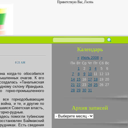
Приветствую Вас
,
Гость
Календарь
«
Июль 2008
»
8:21 AM
Пн
Вт
Ср
Чт
Пт
Сб
Вс
1
2
3
4
5
6
на когда-то обособился
7
8
9
10
11
12
13
мышленных очагов. К его
14
15
16
17
18
19
20
создалась «Таналыкская
21
22
23
24
25
26
27
адному склону Ирандыка.
28
29
30
31
 горно-промышленного
и все горнодобывающие
война, и те, и другие по
Архив записей
вшаяся Советская власть,
горно-рудные.
здесь помогли тубинские
осстановлен Баймакский
рудниках. Есть сведения