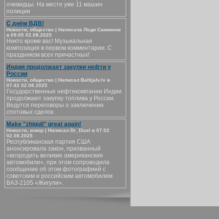
очевидцы. На месте уже 11 машин
полиции
С днём ВДВ!
Новости, общество | Написала Леди Скиминок
в 09:05 02.08.2025
Никто кроме вас! Музыкальная
композиция в первом комментарии. С
праздником всех причастных!
Индия продолжает закупки нефти у
России
Новости, общество | Написал Baltijalv.lv в
07:42 02.08.2025
Государственные нефтекомпании Индии
продолжают закупку топлива у России.
Ведутся переговоры о заключении
спотовых сделок.
Make "zhiguli" great again!
Новости, юмор | Написал Dr_Dizel в 07:02
02.08.2025
Республиканская партия США
анонсировала закон, призванный
«возродить великие американские
автомобили», при этом сопроводила
сообщение об этом фотографией с
советским и российским автомобилем
ВАЗ-2105 «Жигули».