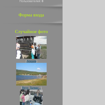
Пользователей:
0
Форма входа
Случайное фото
[
Аркаим
]
[
Лето, Талкас...
]