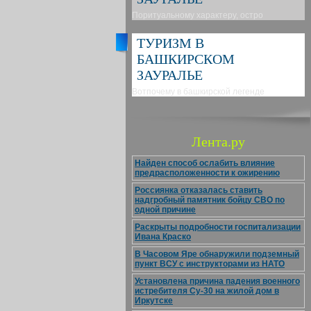
Поритуальному характеру, остро
ТУРИЗМ В
БАШКИРСКОМ
ЗАУРАЛЬЕ
Вотпочему в башкирской легенде
Лента.ру
Найден способ ослабить влияние
предрасположенности к ожирению
Россиянка отказалась ставить
надгробный памятник бойцу СВО по
одной причине
Раскрыты подробности госпитализации
Ивана Краско
В Часовом Яре обнаружили подземный
пункт ВСУ с инструкторами из НАТО
Установлена причина падения военного
истребителя Су-30 на жилой дом в
Иркутске