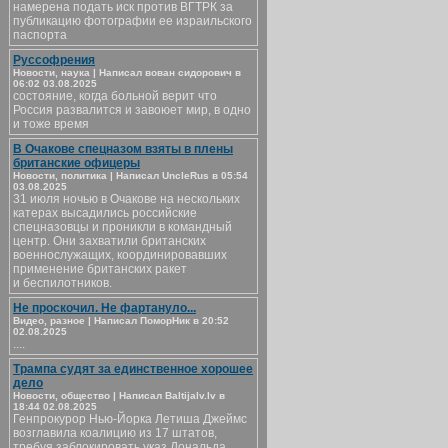
намерена подать иск против ВГТРК за
публикацию фотографии ее израильского
паспорта
Руссофрения
Новости, наука | Написал вован сидорович в
06:02 03.08.2025
состояние, когда больной верит что
Россия развалится и завоюет мир, в одно
и тоже время
В Очакове спецназом взяты в плены
британские офицеры
Новости, политика | Написал UncleRus в 05:54
03.08.2025
31 июля ночью в Очакове на нескольких
катерах высадились российские
спецназовцы и проникли в командный
центр. Они захватили британских
военнослужащих, координировавших
применение британских ракет
и беспилотников.
Не проскочил. Не фартануло...
Видео, разное | Написал ПоморНик в 20:52
02.08.2025
....
Трампа судят за единственное хорошее
дело
Новости, общество | Написал Baltijalv.lv в
18:44 02.08.2025
Генпрокурор Нью-Йорка Летиша Джеймс
возглавила коалицию из 17 штатов,
требуя заблокировать указ Дональда