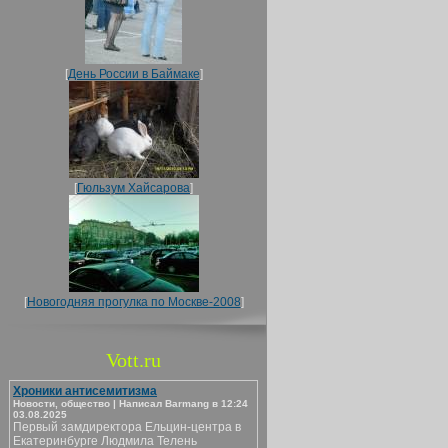
[
День России в Баймаке
]
[
Гюльзум Хайсарова
]
[
Новогодняя прогулка по Москве-2008
]
Vott.ru
Хроники антисемитизма
Новости, общество | Написал Barmang в 12:24
03.08.2025
Первый замдиректора Ельцин-центра в
Екатеринбурге Людмила Телень