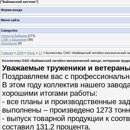
[
"Баймакский вестник"
]
Форма входа
Меню сайта
Categories
Новости Баймака
[171]
СМИ о Башкирии
[36]
Интересно
[4]
Главная
»
2008
»
Июль
»
17
» Коллективу ОАО «Баймакский литейно-механический за
Коллективу ОАО «Баймакский литейно-механический завод», ветеранам труда
Уважаемые труженики и ветераны
Поздравляем вас с профессиональн
В этом году коллектив нашего завод
хорошими итогами работы:
- все планы и производственные за
выполнены – произведено 1273 тонн
- выпуск товарной продукции к соо
составил 131,2 процента.