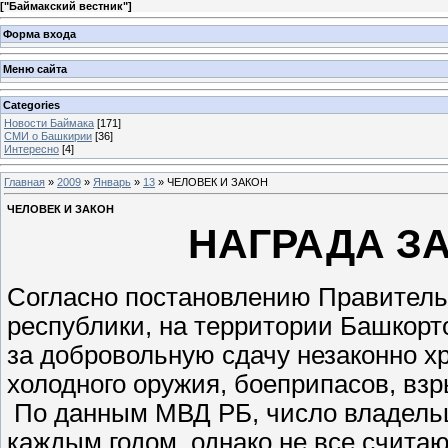
[
"Баймакский вестник"
]
Форма входа
Меню сайта
Categories
Новости Баймака
[171]
СМИ о Башкирии
[36]
Интересно
[4]
Главная
»
2009
»
Январь
»
13
» ЧЕЛОВЕК И ЗАКОН
ЧЕЛОВЕК И ЗАКОН
НАГРАДА З
Согласно постановлению Правитель
республики, на территории Башкорт
за добровольную сдачу незаконно хр
холодного оружия, боеприпасов, вз
По данным МВД РБ, число владельц
каждым годом, однако не все счита