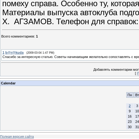
помеху справа. Особенно ту, котора
Материалы выпуска автоклуба подг
X. АГЗАМОВ. Телефон для справок: 
Всего комментариев
:
1
1
b@r@kuda
(2009-03-04 1:47 PM)
Спасибо за интересную статью. Советы начинающим желательно сопоставлять с вр
Добавлять комментарии могу
[
Р
Calendar
Пн
Вт
2
3
9
10
16
17
23
24
30
31
Полная версия сайта