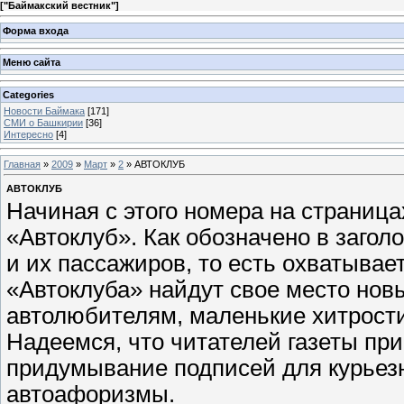
[
"Баймакский вестник"
]
Форма входа
Меню сайта
Categories
Новости Баймака
[171]
СМИ о Башкирии
[36]
Интересно
[4]
Главная
»
2009
»
Март
»
2
» АВТОКЛУБ
АВТОКЛУБ
Начиная с этого номера на страница
«Автоклуб». Как обозначено в загол
и их пассажиров, то есть охватывае
«Автоклуба» найдут свое место нов
автолюбителям, маленькие хитрости
Надеемся, что читателей газеты при
придумывание подписей для курьез
автоафоризмы.