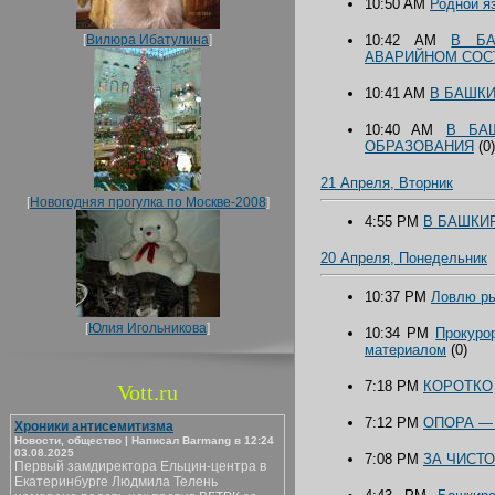
10:50 AM
Родной я
[
Вилюра Ибатулина
]
10:42 AM
В БА
АВАРИЙНОМ СОС
10:41 AM
В БАШКИ
10:40 AM
В БА
ОБРАЗОВАНИЯ
(0)
21 Апреля, Вторник
[
Новогодняя прогулка по Москве-2008
]
4:55 PM
В БАШКИ
20 Апреля, Понедельник
10:37 PM
Ловлю ры
[
Юлия Игольникова
]
10:34 PM
Прокуро
материалом
(0)
7:18 PM
КОРОТКО
Vott.ru
7:12 PM
ОПОРА —
Хроники антисемитизма
Новости, общество | Написал Barmang в 12:24
03.08.2025
7:08 PM
ЗА ЧИСТО
Первый замдиректора Ельцин-центра в
Екатеринбурге Людмила Телень