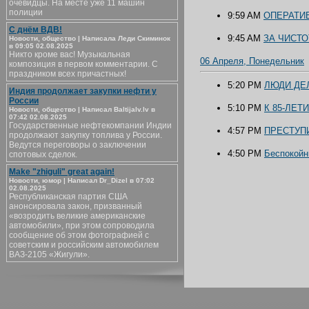
очевидцы. На месте уже 11 машин
полиции
9:59 AM
ОПЕРАТИ
С днём ВДВ!
9:45 AM
ЗА ЧИСТО
Новости, общество | Написала Леди Скиминок
в 09:05 02.08.2025
Никто кроме вас! Музыкальная
06 Апреля, Понедельник
композиция в первом комментарии. С
праздником всех причастных!
5:20 PM
ЛЮДИ ДЕ
Индия продолжает закупки нефти у
России
5:10 PM
К 85-ЛЕ
Новости, общество | Написал Baltijalv.lv в
07:42 02.08.2025
Государственные нефтекомпании Индии
4:57 PM
ПРЕСТУП
продолжают закупку топлива у России.
Ведутся переговоры о заключении
4:50 PM
Беспокойн
спотовых сделок.
Make "zhiguli" great again!
Новости, юмор | Написал Dr_Dizel в 07:02
02.08.2025
Республиканская партия США
анонсировала закон, призванный
«возродить великие американские
автомобили», при этом сопроводила
сообщение об этом фотографией с
советским и российским автомобилем
ВАЗ-2105 «Жигули».