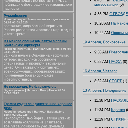
4:43 PM
Башкир
намерена подать иск против ВГТРК за
метеостанции
(0)
публикацию фотографии ее израильского
паспорта
4:35 PM
С ГВОЗД
Руссофрения
Новости, наука | Написал вован сидорович в
06:02 03.08.2025
10:28 AM
На майск
состояние, когда больной верит что
Россия развалится и завоюет мир, в одно
10:22 AM
Оппозици
и тоже время
В Очакове спецназом взяты в плены
19 Апреля, Воскресенье
британские офицеры
Новости, политика | Написал UncleRus в 05:54
9:56 AM
Православ
03.08.2025
31 июля ночью в Очакове на нескольких
катерах высадились российские
0:33 AM
ПАСХА
(0)
спецназовцы и проникли в командный
центр. Они захватили британских
16 Апреля, Четверг
военнослужащих, координировавших
применение британских ракет
и беспилотников.
8:52 AM
СПОРТ
(1)
Не проскочил. Не фартануло...
13 Апреля, Понедельник
Видео, разное | Написал ПоморНик в 20:52
02.08.2025
....
11:38 PM
ПАСХАЛ
Трампа судят за единственное хорошее
дело
11:34 PM
Коротко
(
Новости, общество | Написал Baltijalv.lv в
18:44 02.08.2025
Генпрокурор Нью-Йорка Летиша Джеймс
11:29 PM
СТИХИЯ
возглавила коалицию из 17 штатов,
требуя заблокировать указ Дональда