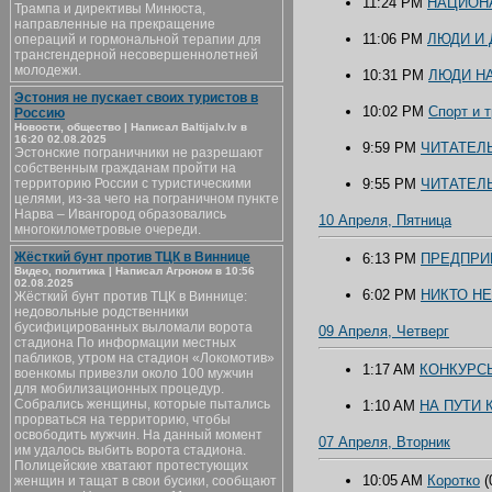
11:24 PM
НАЦИОНА
Трампа и директивы Минюста,
направленные на прекращение
11:06 PM
ЛЮДИ И 
операций и гормональной терапии для
трансгендерной несовершеннолетней
молодежи.
10:31 PM
ЛЮДИ Н
Эстония не пускает своих туристов в
10:02 PM
Спорт и 
Россию
Новости, общество | Написал Baltijalv.lv в
16:20 02.08.2025
9:59 PM
ЧИТАТЕЛ
Эстонские пограничники не разрешают
собственным гражданам пройти на
территорию России с туристическими
9:55 PM
ЧИТАТЕЛ
целями, из-за чего на пограничном пункте
Нарва – Ивангород образовались
10 Апреля, Пятница
многокилометровые очереди.
Жёсткий бунт против ТЦК в Виннице
6:13 PM
ПРЕДПРИ
Видео, политика | Написал Агроном в 10:56
02.08.2025
6:02 PM
НИКТО НЕ
Жёсткий бунт против ТЦК в Виннице:
недовольные родственники
бусифицированных выломали ворота
09 Апреля, Четверг
стадиона По информации местных
пабликов, утром на стадион «Локомотив»
1:17 AM
КОНКУРС
военкомы привезли около 100 мужчин
для мобилизационных процедур.
Собрались женщины, которые пытались
1:10 AM
НА ПУТИ
прорваться на территорию, чтобы
освободить мужчин. На данный момент
07 Апреля, Вторник
им удалось выбить ворота стадиона.
Полицейские хватают протестующих
10:05 AM
Коротко
(
женщин и тащат в свои бусики, сообщают