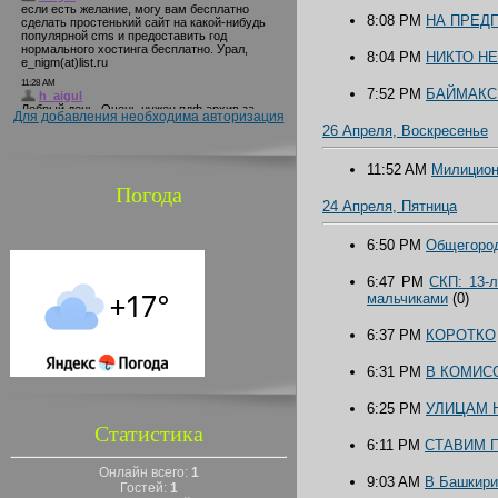
8:08 PM
НА ПРЕД
8:04 PM
НИКТО НЕ
7:52 PM
БАЙМАКСК
Для добавления необходима авторизация
26 Апреля, Воскресенье
11:52 AM
Милицион
Погода
24 Апреля, Пятница
6:50 PM
Общегород
6:47 PM
СКП: 13-
мальчиками
(0)
6:37 PM
КОРОТКО
6:31 PM
В КОМИС
6:25 PM
УЛИЦАМ 
Статистика
6:11 PM
СТАВИМ 
Онлайн всего:
1
9:03 AM
В Башкири
Гостей:
1