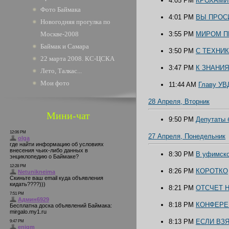
4:05 PM
КРОХАМИ
Фото Баймака
4:01 PM
ВЫ ПРОС
Новогодняя прогулка по
Москве-2008
3:55 PM
МИРОМ П
Баймак и Самара
3:50 PM
С ТЕХНИК
22 марта 2008. КС-ЦСКА
3:47 PM
К ЗНАНИ
Лето, Талкас...
Мои фото
11:44 AM
Главу УВ
28 Апреля, Вторник
Мини-чат
9:50 PM
Депутаты 
27 Апреля, Понедельник
8:30 PM
В уфимско
8:26 PM
КОРОТКО
8:21 PM
ОТСЧЕТ 
8:18 PM
КОНФЕРЕ
8:13 PM
ЕСЛИ ВЗ