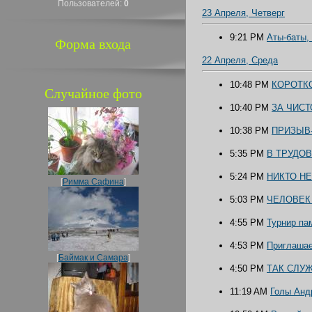
Пользователей:
0
23 Апреля, Четверг
9:21 PM
Аты-баты,
Форма входа
22 Апреля, Среда
10:48 PM
КОРОТК
Случайное фото
10:40 PM
ЗА ЧИСТ
10:38 PM
ПРИЗЫВ-
5:35 PM
В ТРУДО
5:24 PM
НИКТО НЕ
[
Римма Сафина
]
5:03 PM
ЧЕЛОВЕК
4:55 PM
Турнир па
4:53 PM
Приглашае
[
Баймак и Самара
]
4:50 PM
ТАК СЛУ
11:19 AM
Голы Анд