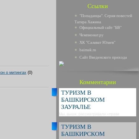
Ссылки
"Попаданцы". Серия повестей
Тагира Хажина
Официальный сайт "БВ"
Чемпионат.ру
ХК "Салават Юлаев"
baimak.ru
Сайт Введенского прихода
он о митингах
(0)
Комментарии
ТУРИЗМ В
БАШКИРСКОМ
ЗАУРАЛЬЕ
Мы, выше, рассматривали «праве
ТУРИЗМ В
БАШКИРСКОМ