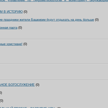
ское управление по гидрометеорологии и мониторингу окружающе
ЕМ В ИСТОРИЮ
(0)
ие праздники жители Башкирии будут отдыхать на день больше
(0)
онная парта
(0)
ные христиане!
(0)
ЬНОЕ БОГОСЛУЖЕНИЕ
(0)
0)
(0)