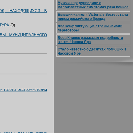
Мужчин предупредили о
малоизвестных симптомах рака пениса
ОЛ, НАХОДЯЩИХСЯ В
Бывший «ангел» Victoria's Secret стала
лицом российского бренда
ТУРА
(0)
Две конфликтующие страны начали
переговоры
ВЫ МУНИЦИПАЛЬНОГО
Боец Клинок рассказал подробности
взятия Часова Яра
Стало известно о десятках погибших в
Часовом Яре
и газеты экстремистским