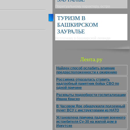
Поритуальному характеру, остро
ТУРИЗМ В
БАШКИРСКОМ
ЗАУРАЛЬЕ
Вотпочему в башкирской легенде
Лента.ру
Найден способ ослабить влияние
предрасположенности к ожирению
Россиянка отказалась ставить
надгробный памятник бойцу СВО по
одной причине
Раскрыты подробности госпитализации
Ивана Краско
В Часовом Яре обнаружили подземный
пункт ВСУ с инструкторами из НАТО
Установлена причина падения военного
истребителя Су-30 на жилой дом в
Иркутске